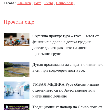
Тагове :
Атанасов
,
кмет
,
3 март
,
Сливо поле
,
Прочети още
Окръжна прокуратура – Русе: Смърт от
фентанил в двор на детска градина
доведе до разкриването на двете
престъпни групи
Дунав продължава да спада- понижение с
3 см. при водомерен пост Русе.
УМБАЛ МЕДИКА Русе обнови изцяло
отделението си по Анестезиология и
интензивно лечение
Традиционният панаир на Сливо поле от