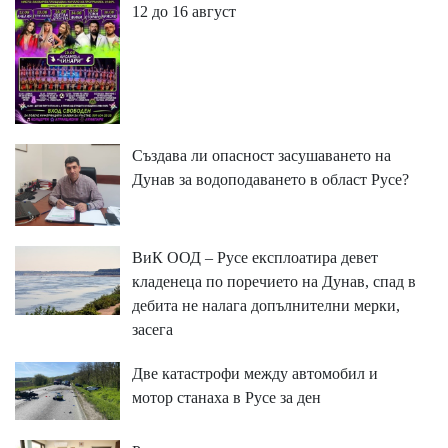
12 до 16 август
Създава ли опасност засушаването на
Дунав за водоподаването в област Русе?
ВиК ООД – Русе експлоатира девет
кладенеца по поречието на Дунав, спад в
дебита не налага допълнителни мерки,
засега
Две катастрофи между автомобил и
мотор станаха в Русе за ден