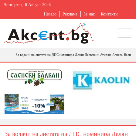
Четвъртък, 6 Август 2026
Начало
Реклама
За нас
Контакти
За водачи на листата на ДПС номинира Делян Пеевски и Атидже Алиева-Вели
За водачи на листата на ДПС номинира Делян