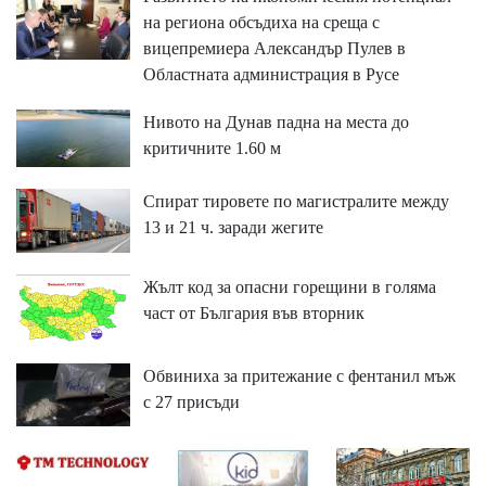
на региона обсъдиха на среща с
вицепремиера Александър Пулев в
Областната администрация в Русе
Нивото на Дунав падна на места до
критичните 1.60 м
Спират тировете по магистралите между
13 и 21 ч. заради жегите
Жълт код за опасни горещини в голяма
част от България във вторник
Обвиниха за притежание с фентанил мъж
с 27 присъди