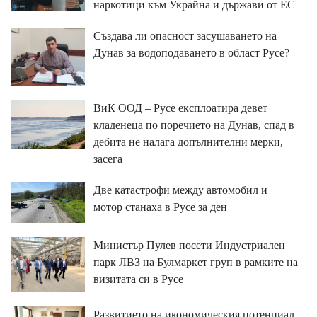
наркотици към Украйна и държави от ЕС
Създава ли опасност засушаването на
Дунав за водоподаването в област Русе?
ВиК ООД – Русе експлоатира девет
кладенеца по поречието на Дунав, спад в
дебита не налага допълнителни мерки,
засега
Две катастрофи между автомобил и
мотор станаха в Русе за ден
Министър Пулев посети Индустриален
парк ЛВЗ на Булмаркет груп в рамките на
визитата си в Русе
Развитието на икономическия потенциал