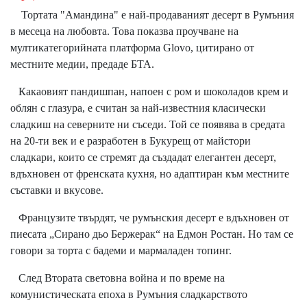
Тортата "Амандина" е най-продаваният десерт в Румъния
в месеца на любовта. Това показва проучване на
мултикатегорийната платформа Glovo, цитирано от
местните медии, предаде БТА.
Какаовият пандишпан, напоен с ром и шоколадов крем и
облян с глазура, е считан за най-известния класически
сладкиш на северните ни съседи. Той се появява в средата
на 20-ти век и е разработен в Букурещ от майстори
сладкари, които се стремят да създадат елегантен десерт,
вдъхновен от френската кухня, но адаптиран към местните
съставки и вкусове.
Французите твърдят, че румънския десерт е вдъхновен от
пиесата „Сирано дьо Бержерак“ на Едмон Ростан. Но там се
говори за торта с бадеми и мармаладен топинг.
След Втората световна война и по време на
комунистическата епоха в Румъния сладкарството