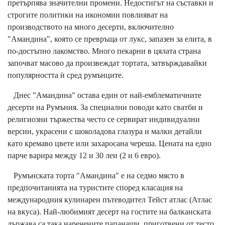
претърпява значителни промени. Недостигът на съставки и
строгите политики на икономии повлияват на
производството на много десерти, включително
"Амандина", която се превръща от лукс, запазен за елита, в
по-достъпно лакомство. Много пекарни в цялата страна
започват масово да произвеждат тортата, затвърждавайки
популярността ѝ сред румънците.
Днес "Амандина" остава един от най-емблематичните
десерти на Румъния. За специални поводи като сватби и
религиозни тържества често се сервират индивидуални
версии, украсени с шоколадова глазура и малки детайли
като кремаво цвете или захаросана череша. Цената на едно
парче варира между 12 и 30 леи (2 и 6 евро).
Румънската торта "Амандина" е на седмо място в
предпочитанията на туристите според класация на
международния кулинарен пътеводител Тейст атлас (Атлас
на вкуса). Най-любимият десерт на гостите на балканската
държава са така наречените папанаши, приготвени от тесто