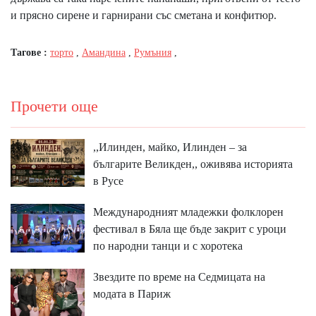
и прясно сирене и гарнирани със сметана и конфитюр.
Тагове :
торто
,
Амандина
,
Румъния
,
Прочети още
,,Илинден, майко, Илинден – за
българите Великден,, оживява историята
в Русе
Международният младежки фолклорен
фестивал в Бяла ще бъде закрит с уроци
по народни танци и с хоротека
Звездите по време на Седмицата на
модата в Париж