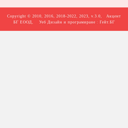
Copyright © 2010, 2016, 2018-2022, 2023, v.3.0,
Акцент
БГ ЕООД
, Уеб Дизайн и програмиране :
Гейт.БГ