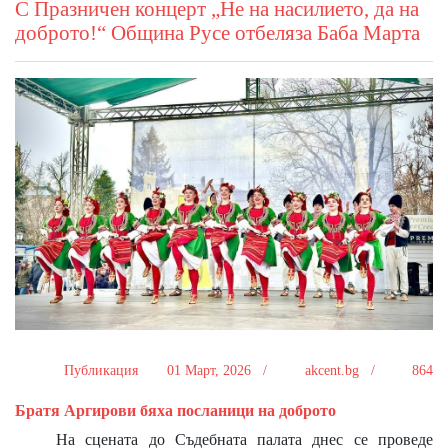
С Празничен концерт „Не на насилието, да на
доброто!“ Община Русе отбеляза Баба Марта
Публикация
01 Март, 2026 /
akcent.bg /
864
Братя Аргирови бяха посланици на доброто
На сцената до Съдебната палата днес се проведе