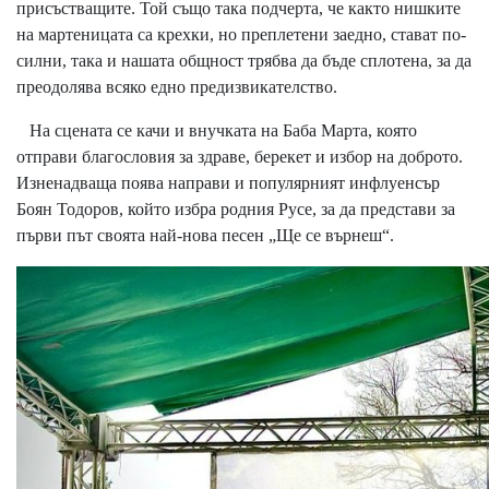
присъстващите. Той също така подчерта, че както нишките
на мартеницата са крехки, но преплетени заедно, стават по-
силни, така и нашата общност трябва да бъде сплотена, за да
преодолява всяко едно предизвикателство.
На сцената се качи и внучката на Баба Марта, която
отправи благословия за здраве, берекет и избор на доброто.
Изненадваща поява направи и популярният инфлуенсър
Боян Тодоров, който избра родния Русе, за да представи за
първи път своята най-нова песен „Ще се върнеш“.