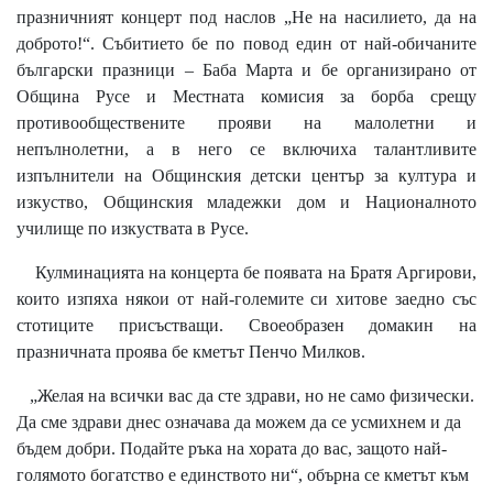
празничният концерт под наслов „Не на насилието, да на
доброто!“. Събитието бе по повод един от най-обичаните
български празници – Баба Марта и бе организирано от
Община Русе и Местната комисия за борба срещу
противообществените прояви на малолетни и
непълнолетни, а в него се включиха талантливите
изпълнители на Общинския детски център за култура и
изкуство, Общинския младежки дом и Националното
училище по изкуствата в Русе.
Кулминацията на концерта бе появата на Братя Аргирови,
които изпяха някои от най-големите си хитове заедно със
стотиците присъстващи. Своеобразен домакин на
празничната проява бе кметът Пенчо Милков.
„Желая на всички вас да сте здрави, но не само физически.
Да сме здрави днес означава да можем да се усмихнем и да
бъдем добри. Подайте ръка на хората до вас, защото най-
голямото богатство е единството ни“, обърна се кметът към