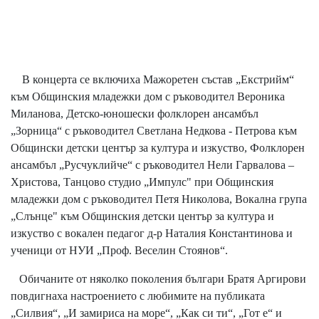
В концерта се включиха Мажоретен състав „Екстрийм“
към Общинския младежки дом с ръководител Вероника
Миланова, Детско-юношески фолклорен ансамбъл
„Зорница“ с ръководител Светлана Недкова - Петрова към
Общински детски център за култура и изкуство, Фолклорен
ансамбъл „Русчуклийче“ с ръководител Нели Гарвалова –
Христова, Танцово студио „Импулс" при Общинския
младежки дом с ръководител Петя Николова, Вокална група
„Слънце" към Общинския детски център за култура и
изкуство с вокален педагог д-р Наталия Константинова и
ученици от НУИ „Проф. Веселин Стоянов“.
Обичаните от няколко поколения българи Братя Аргирови
повдигнаха настроението с любимите на публиката
„Силвия“, „И замириса на море“, „Как си ти“, „Гот е“ и