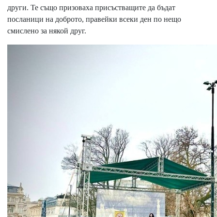
други. Те също призоваха присъстващите да бъдат
посланици на доброто, правейки всеки ден по нещо
смислено за някой друг.