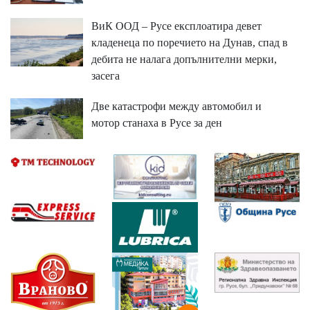
ВиК ООД – Русе експлоатира девет
кладенеца по поречието на Дунав, спад в
дебита не налага допълнителни мерки,
засега
Две катастрофи между автомобил и
мотор станаха в Русе за ден