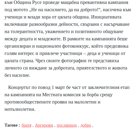
към Община Русе проведе мащабна превантивна кампания
под мотото „Не на насилието, да на доброто!“, насочена към
ученици и млади хора от цялата община. Инициативата
включваше разнообразни дейности, свързани с насърчаване
на толерантността, уважението и позитивното общуване
между децата и младежите. В рамките на кампанията беше
организиран и национален фотоконкурс, който предизвика
голям интерес и привлече участници – деца и ученици от
цялата страна. Чрез своите фотографии те представиха
личното си виждане за добротата, приятелството и живота
без насилие.
Концертът по повод 1 март бе част от заключителния етап
на кампанията на Местната комисия за борба срещу
противообществените прояви на малолетни и
непълнолетни.
Тагове :
братя
,
Аргирови
,
посланици
,
добро
,