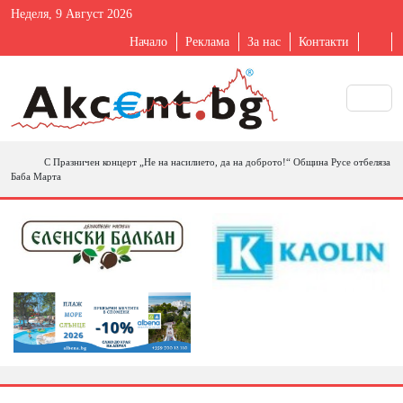
Неделя, 9 Август 2026
Начало
Реклама
За нас
Контакти
С Празничен концерт „Не на насилието, да на доброто!“ Община Русе отбеляза
Баба Марта