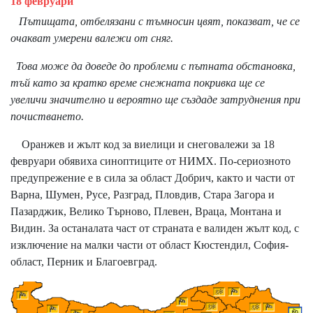
18 февруари
Пътищата, отбелязани с тъмносин цвят, показват, че се
очакват умерени валежи от сняг.
Това може да доведе до проблеми с пътната обстановка,
тъй като за кратко време снежната покривка ще се
увеличи значително и вероятно ще създаде затруднения при
почистването.
Оранжев и жълт код за виелици и снеговалежи за 18
февруари обявиха синоптиците от НИМХ. По-сериозното
предупрежение е в сила за област Добрич, както и части от
Варна, Шумен, Русе, Разград, Пловдив, Стара Загора и
Пазарджик, Велико Търново, Плевен, Враца, Монтана и
Видин. За останалата част от страната е валиден жълт код, с
изключение на малки части от област Кюстендил, София-
област, Перник и Благоевград.