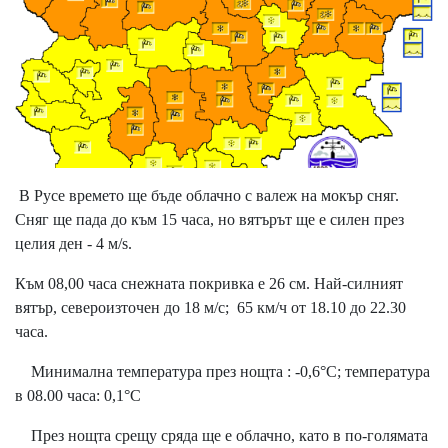
В Русе времето ще бъде облачно с валеж на мокър сняг.
Сняг ще пада до към 15 часа, но вятърът ще е силен през
целия ден - 4 м/s.
Към 08,00 часа снежната покривка е 26 см. Най-силният
вятър, североизточен до 18 м/с; 65 км/ч от 18.10 до 22.30
часа.
Минимална температура през нощта : -0,6°С; температура
в 08.00 часа: 0,1°С
През нощта срещу сряда ще е облачно, като в по-голямата