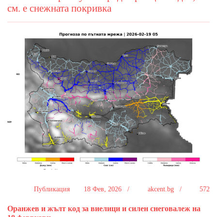
см. е снежната покривка
Публикация
18 Фев, 2026 /
akcent.bg /
572
Оранжев и жълт код за виелици и силен снеговалеж на