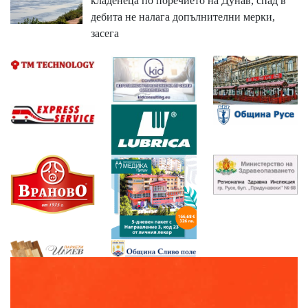
кладенеца по поречието на Дунав, спад в
дебита не налага допълнителни мерки,
засега