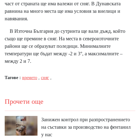
част от страната ще има валежи от сняг. В Дунавската
равнина на много места ще има условия за виелици и
навявания.
В Източна България до сутринта ще вали дъжд, който
също ще премине в сняг. На места в североизточните
райони ще се образуват поледици. Минималните
температури ще бъдат между -2 и 3°, а максималните –
между 2 и 7.
Тагове :
времето
,
сняг
,
Прочети още
Занижен контрол при разпространението
на съставки за производство на фентанил
у нас