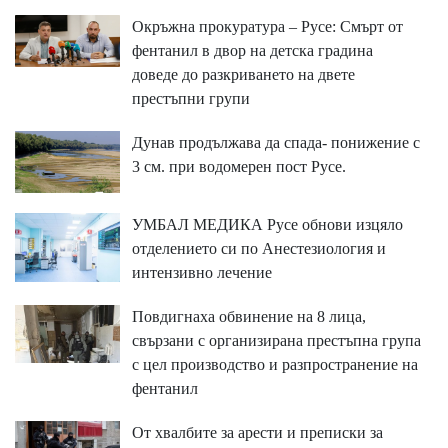
Окръжна прокуратура – Русе: Смърт от
фентанил в двор на детска градина
доведе до разкриването на двете
престъпни групи
Дунав продължава да спада- понижение с
3 см. при водомерен пост Русе.
УМБАЛ МЕДИКА Русе обнови изцяло
отделението си по Анестезиология и
интензивно лечение
Повдигнаха обвинение на 8 лица,
свързани с организирана престъпна група
с цел производство и разпространение на
фентанил
От хвалбите за арести и преписки за