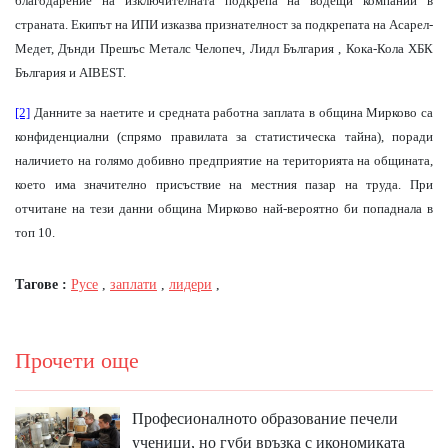
благодарение на изключителната подкрепа на водещи компании в
страната. Екипът на ИПИ изказва признателност за подкрепата на Асарел-
Медет, Дънди Прешъс Металс Челопеч, Лидл България , Кока-Кола ХБК
България и AIBEST.
[2]
Данните за наетите и средната работна заплата в община Мирково са
конфиденциални (спрямо правилата за статистическа тайна), поради
наличието на голямо добивно предприятие на територията на общината,
което има значително присъствие на местния пазар на труда. При
отчитане на тези данни община Мирково най-вероятно би попаднала в
топ 10.
Тагове :
Русе
,
заплати
,
лидери
,
Прочети още
Професионалното образование печели
ученици, но губи връзка с икономиката