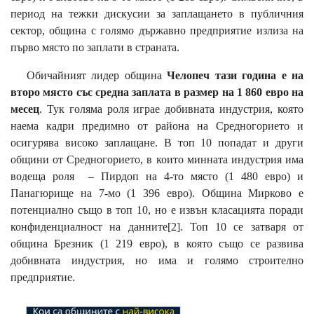
период на тежки дискусии за заплащането в публичния
сектор, община с голямо държавно предприятие излиза на
първо място по заплати в страната.
Обичайният лидер община
Челопеч тази година е на
второ място със средна заплата в размер на 1 860 евро на
месец
.
Тук голяма роля играе добивната индустрия, която
наема кадри предимно от района на Средногорието и
осигурява високо заплащане. В топ 10 попадат и други
общини от Средногорието, в които минната индустрия има
водеща роля – Пирдоп на 4-то място (1 480 евро) и
Панагюрище на 7-мо (1 396 евро). Община Мирково е
потенциално също в топ 10, но е извън класацията поради
конфиденциалност на данните
[2]
. Топ 10 се затваря от
община Брезник (1 219 евро), в която също се развива
добивната индустрия, но има и голямо строително
предприятие.