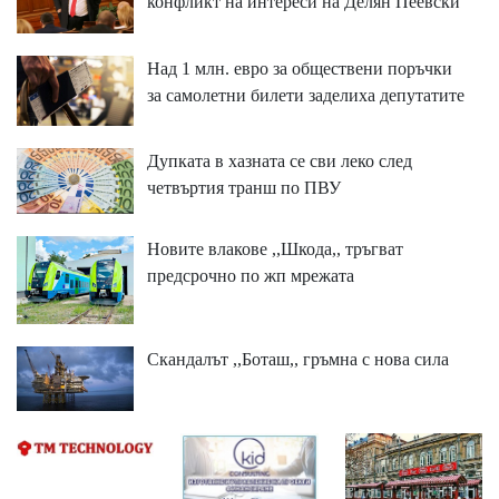
конфликт на интереси на Делян Пеевски
Над 1 млн. евро за обществени поръчки
за самолетни билети заделиха депутатите
Дупката в хазната се сви леко след
четвъртия транш по ПВУ
Новите влакове ,,Шкода,, тръгват
предсрочно по жп мрежата
Скандалът ,,Боташ,, гръмна с нова сила