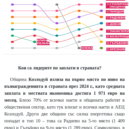
Кои са лидерите по заплати в страната?
Община
Козлодуй излиза на първо място по ниво на
възнагражденията в страната през 2024 г., като средната
заплата в местната икономика достига 1 971 евро на
месец.
Близо 70% от всички наети в общината работят в
обществения сектор, като тук влизат и всички наети в АЕЦ
Козлодуй. Други две общини със силна енергетика също
попадат в топ 10 – това са Раднево на 5-то място (1 409
евро) и Гълъбово на 9-то място (1 289 евро). Символично, в