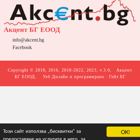
Акцент БГ ЕООД
info@akcent.bg
Facebook
Copyright © 2010, 2016, 2018-2022, 2023, v.3.0,
Акцент
БГ ЕООД
, Уеб Дизайн и програмиране :
Гейт.БГ
Този сайт използва „бисквитки“ за
OK!
предоставяне на услугите в него, за