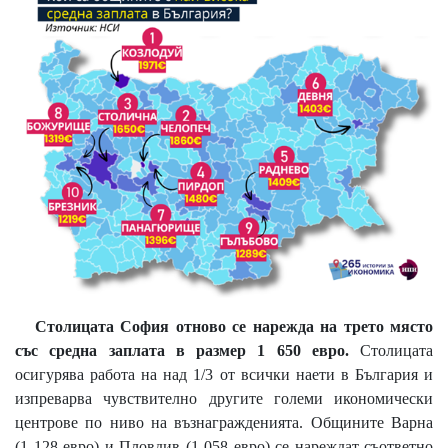
Столицата София отново се нарежда на трето място
със средна заплата в размер 1 650 евро.
Столицата
осигурява работа на над 1/3 от всички наети в България и
изпреварва чувствително другите големи икономически
центрове по ниво на възнагражденията. Общините Варна
(1 128 евро) и Пловдив (1 058 евро) се нареждат съответно