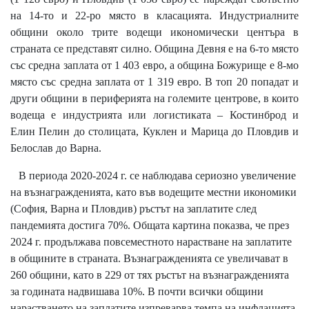
на 14-то и 22-ро място в класацията. Индустриалните
общини около трите водещи икономически центъра в
страната се представят силно. Община Девня е на 6-то място
със средна заплата от 1 403 евро, а община Божурище е 8-мо
място със средна заплата от 1 319 евро. В топ 20 попадат и
други общини в периферията на големите центрове, в които
водеща е индустрията или логистиката – Костинброд и
Елин Пелин до столицата, Куклен и Марица до Пловдив и
Белослав до Варна.
В периода 2020-2024 г. се наблюдава сериозно увеличение
на възнагражденията, като във водещите местни икономики
(София, Варна и Пловдив) ръстът на заплатите след
пандемията достига 70%. Общата картина показва, че през
2024 г. продължава повсеместното нарастване на заплатите
в общините в страната. Възнагражденията се увеличават в
260 общини, като в 229 от тях ръстът на възнагражденията
за годината надвишава 10%. В почти всички общини
нарастването на заплатите изпреварва темпа на инфлацията,