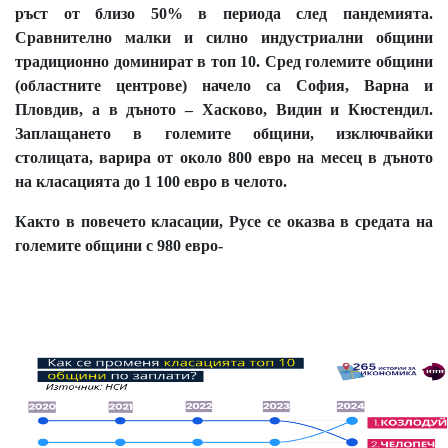
ръст от близо 50% в периода след пандемията.
Сравнително малки и силно индустриални общини
традиционно доминират в топ 10. Сред големите общини
(областните центрове) начело са София, Варна и
Пловдив, а в дъното – Хасково, Видин и Кюстендил.
Заплащането в големите общини, изключвайки
столицата, варира от около 800 евро на месец в дъното
на класацията до 1 100 евро в челото.
Както в повечето класации, Русе се оказва в средата на
големите общини с 980 евро-