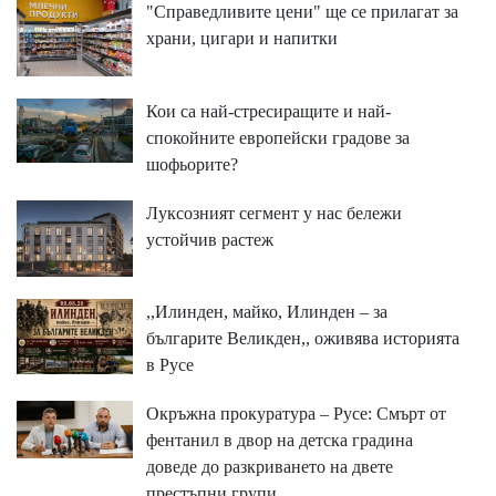
"Справедливите цени" ще се прилагат за
храни, цигари и напитки
Кои са най-стресиращите и най-
спокойните европейски градове за
шофьорите?
Луксозният сегмент у нас бележи
устойчив растеж
,,Илинден, майко, Илинден – за
българите Великден,, оживява историята
в Русе
Окръжна прокуратура – Русе: Смърт от
фентанил в двор на детска градина
доведе до разкриването на двете
престъпни групи