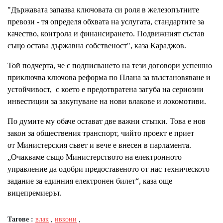
"Държавата запазва ключовата си роля в железопътните
превози - тя определя обхвата на услугата, стандартите за
качество, контрола и финансирането. Подвижният състав
също остава държавна собственост", каза Караджов.
Той подчерта, че с подписването на тези договори успешно
приключва ключова реформа по Плана за възстановяване и
устойчивост, с което е предотвратена загуба на сериозни
инвестиции за закупуване на нови влакове и локомотиви.
По думите му обаче остават две важни стъпки. Това е нов
закон за обществения транспорт, чийто проект е приет
от Министерския съвет и вече е внесен в парламента.
„Очакваме също Министерството на електронното
управление да одобри предоставеното от нас техническото
задание за единния електронен билет“, каза още
вицепремиерът.
Тагове :
влак
,
ивкони
,