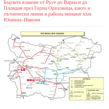
Бързите влакове от Русе до Варна и до
Пловдив през Горна Оряховица, както и
пътнически линии в района минават към
Юниюн- Ивкони