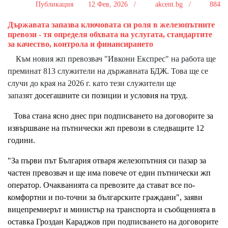
Публикация
12 Фев, 2026 /
akcent.bg /
884
Държавата запазва ключовата си роля в железопътните
превози - тя определя обхвата на услугата, стандартите
за качество, контрола и финансирането
Към новия жп превозвач "Ивкони Експрес" на работа ще
преминат 813 служители на държавната БДЖ. Това ще се
случи до края на 2026 г. като тези служители ще
запазят
досегашните си позиции и условия на труд.
Това стана ясно днес при подписването на договорите за
извършване на пътнически жп превози в следващите 12
години.
"За първи път България отваря железопътния си пазар за
частен превозвач и ще има повече от един пътнически жп
оператор. Очакванията са превозите да стават все по-
комфортни и по-точни за българските граждани", заяви
вицепремиерът и министър на транспорта и съобщенията в
оставка Гроздан Караджов при подписването на договорите