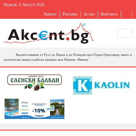
Неделя, 9 Август 2026
Начало
Реклама
За нас
Контакти
Бързите влакове от Русе до Варна и до Пловдив през Горна Оряховица, както и
пътнически линии в района минават към Юниюн- Ивкони