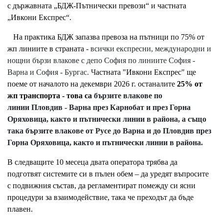
с държавната „БДЖ-Пътнически превози“ и частната
„Ивкони Експрес“.
На практика БДЖ запазва превоза на пътници по 75% от
жп линиите в страната -
всички експресни, международни и
нощни бързи влакове с депо София по линиите София -
Варна и София - Бургас. Ч
астната "Ивкони Експрес" ще
поеме от началото на декември 2026 г. останалите
25% от
жп транспорта - това са
бързите влакове по
линии Пловдив - Варна през Карнобат и през Горна
Оряховица, както и пътнически линии в района, а също
така бързите влакове от Русе до Варна и до Пловдив през
Горна Оряховица, както и пътнически линии в района.
В следващите 10 месеца двата оператора трябва да
подготвят системите си в пълен обем – да уредят въпросите
с подвижния състав, да регламентират помежду си ясни
процедури за взаимодействие, така че преходът да бъде
плавен.