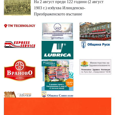
На 2 август преди 122 години (2 август
1903 г.) избухва Илинденско-
Преображенското въстание