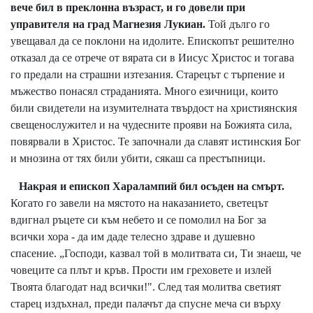
вече бил в преклонна възраст, и го довели при
управителя на град Магнезия Лукиан.
Той дълго го
увещавал да се поклони на идолите. Епископът решително
отказал да се отрече от вярата си в Иисус Христос и тогава
го предали на страшни изтезания. Старецът с търпение и
мъжество понасял страданията. Много езичници, които
били свидетели на изумителната твърдост на християнския
свещенослужител и на чудесните прояви на Божията сила,
повярвали в Христос. Те започнали да славят истинския Бог
и мнозина от тях били убити, сякаш са престъпници.
Накрая и епископ Харалампий бил осъден на смърт.
Когато го завели на мястото на наказанието, светецът
вдигнал ръцете си към небето и се помолил на Бог за
всички хора - да им даде телесно здраве и душевно
спасение. „Господи, казвал той в молитвата си, Ти знаеш, че
човеците са плът и кръв. Прости им греховете и излей
Твоята благодат над всички!". След тая молитва светият
старец издъхнал, преди палачът да спусне меча си върху