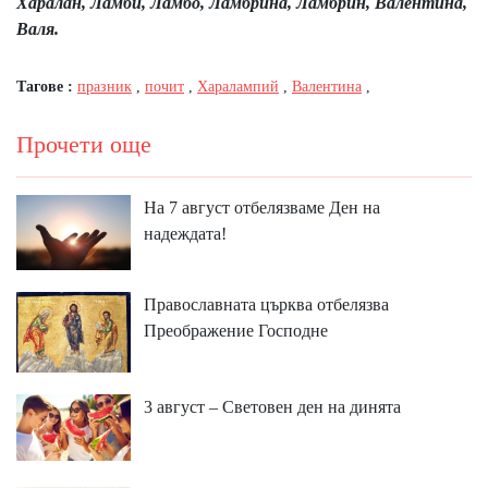
Харалан, Ламби, Ламбо, Ламбрина, Ламбрин, Валентина,
Валя.
Тагове :
празник
,
почит
,
Харалампий
,
Валентина
,
Прочети още
На 7 август отбелязваме Ден на
надеждата!
Православната църква отбелязва
Преображение Господне
3 август – Световен ден на динята