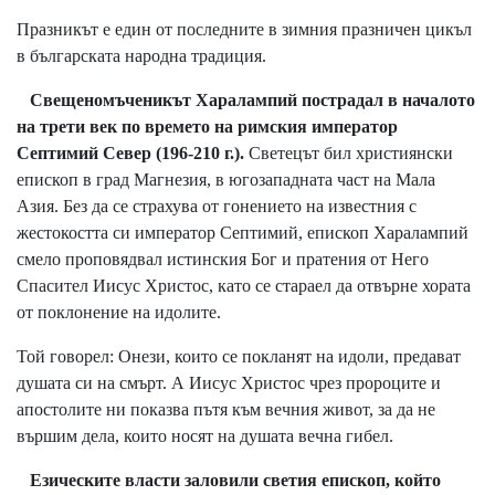
Празникът е един от последните в зимния празничен цикъл
в българската народна традиция.
Свещеномъченикът Харалампий пострадал в началото
на трети век по времето на римския император
Септимий Север (196-210 г.).
Светецът бил християнски
епископ в град Магнезия, в югозападната част на Мала
Азия. Без да се страхува от гонението на известния с
жестокостта си император Септимий, епископ Харалампий
смело проповядвал истинския Бог и пратения от Него
Спасител Иисус Христос, като се стараел да отвърне хората
от поклонение на идолите.
Той говорел: Онези, които се покланят на идоли, предават
душата си на смърт. А Иисус Христос чрез пророците и
апостолите ни показва пътя към вечния живот, за да не
вършим дела, които носят на душата вечна гибел.
Езическите власти заловили светия eпископ, който