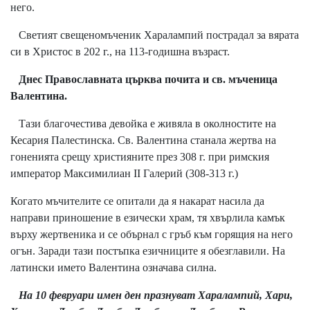
него.
Светият свещеномъченик Харалампий пострадал за вярата
си в Христос в 202 г., на 113-годишна възраст.
Днес Православната църква почита и св. мъченица
Валентина.
Тази благочестива девойка е живяла в околностите на
Кесария Палестинска. Св. Валентина станала жертва на
гоненията срещу християните през 308 г. при римския
император Максимилиан ІІ Галерий (308-313 г.)
Когато мъчителите се опитали да я накарат насила да
направи приношение в езически храм, тя хвърлила камък
върху жертвеника и се обърнал с гръб към горящия на него
огън. Заради тази постъпка езичниците я обезглавили. На
латински името Валентина означава силна.
На 10 февруари имен ден празнуват Харалампий, Хари,