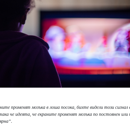
аните променят мозъка в лоша посока, бихте видели този сигнал 
така че идеята, че екраните променят мозъка по постоянен или
ярна“.