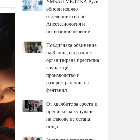
УМБАЛ МЕДИКА Русе
обнови изцяло
отделението си по
Анестезиология и
интензивно лечение
Повдигнаха обвинение
на 8 лица, свързани с
организирана престъпна
група с цел
производство и
разпространение на
фентанил
От хвалбите за арести и
преписки за купуване
на гласове не остана
нищо