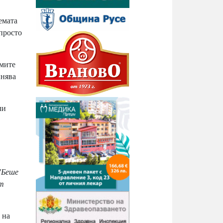
емата
 просто
омите
инява
ли
"Беше
ят
 на