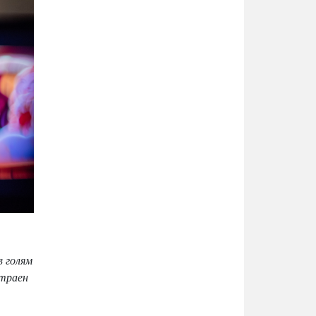
в голям
 траен