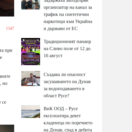
Задържаха заподозрян
организатор на канал за
трафик на синтетични
наркотици към Украйна
и държави от ЕС
1347
Традиционният панаир
на Сливо поле от 12 до
та при
16 август
е
Създава ли опасност
чните
засушаването на Дунав
, но
за водоподаването в
област Русе?
 се
ВиК ООД – Русе
експлоатира девет
кладенеца по поречието
на Дунав, спад в дебита