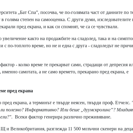
рситета „Бат Спа”, посочва, че по-голямата част от данните по т
т в голяма степен на самооценка. С други думи, изследователите
екарали пред екрана, и как си спомнят, че са се чувствали.
о увеличение както на продажбите на сладолед, така и на симпт
ни с по-топлото време, но не и една с друга - сладоледът не прич
фактор - колко време те прекарват сами, страдащи от депресия и
 именно самотата, а не само времето, прекарано пред екрана, е
.
е пред екрана
ред екрана, а терминът е твърде неясен, твърди проф. Етчелс.
е ли полезно? Информативно? Или беше „дуумскролинг”? Млади
тели?"
. Всеки фактор генерира различно преживяване.
Щ и Великобритания, разглежда 11 500 мозъчни скенери на деца