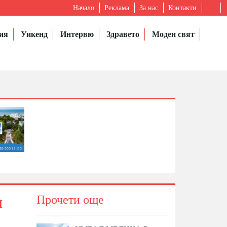
Начало
Реклама
За нас
Контакти
ия
Уикенд
Интервю
Здравето
Моден свят
и
Прочети още