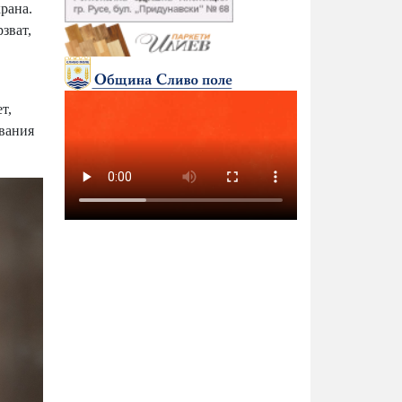
крана.
зват,
т,
чвания