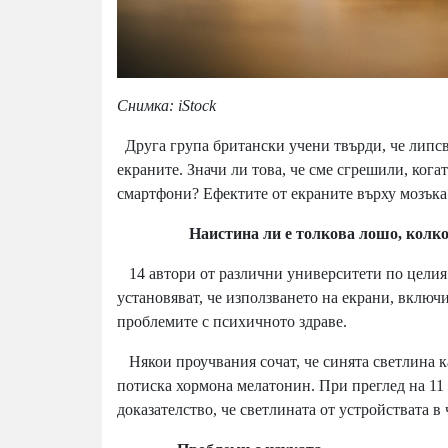
Снимка: iStock
Друга група британски учени твърди, че липсв
екраните. Значи ли това, че сме сгрешили, кога
смартфони? Ефектите от екраните върху мозъка 
Наистина ли е толкова лошо, колкото
14 автори от различни университети по целия 
установяват, че използването на екрани, включ
проблемите с психичното здраве.
Някои проучвания сочат, че синята светлина ка
потиска хормона мелатонин. При преглед на 11 и
доказателство, че светлината от устройствата в