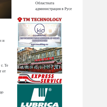
Областната
администрация в Русе
и и
г. Те
т от
що