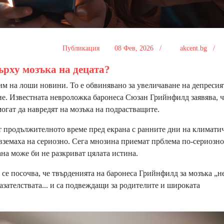
Публикация
08 Фев, 2026 /
akcent.bg /
ърху мозъка на децата?
м на лоши новини. То е обвинявано за увеличаване на депресия
ие. Известната невроложка баронеса Сюзан Грийнфилд заявява, ч
огат да навредят на мозъка на подрастващите.
от продължителното време пред екрана с ранните дни на климати
 вземаха на сериозно. Сега мнозина приемат прблема по-сериозно
на може би не разкриват цялата истина.
 се посочва, че твърденията на баронеса Грийнфилд за мозъка „не
азателствата... и са подвеждащи за родителите и широката