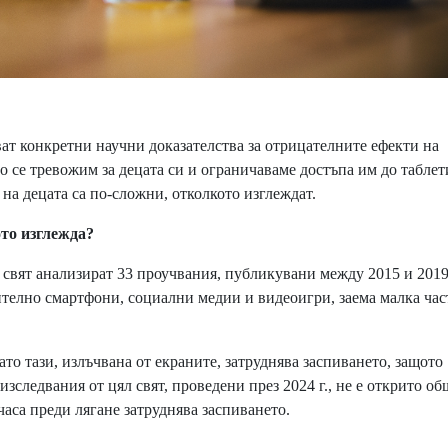
ат конкретни научни доказателства за отрицателните ефекти на
то се тревожим за децата си и ограничаваме достъпа им до таблет
на децата са по-сложни, отколкото изглеждат.
 изглежда?
свят анализират 33 проучвания, публикувани между 2015 и 2019 
ително смартфони, социални медии и видеоигри, заема малка час
то тази, излъчвана от екраните, затруднява заспиването, защото
зследвания от цял свят, проведени през 2024 г., не е открито об
 часа преди лягане затруднява заспиването.