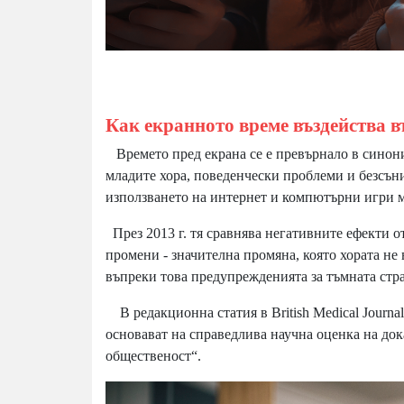
Как екранното време въздейства в
Времето пред екрана се е превърнало в синони
младите хора, поведенчески проблеми и безсън
използването на интернет и компютърни игри м
През 2013 г. тя сравнява негативните ефекти 
промени - значителна промяна, която хората не
въпреки това предупрежденията за тъмната стра
В редакционна статия в British Medical Journal
основават на справедлива научна оценка на док
общественост“.