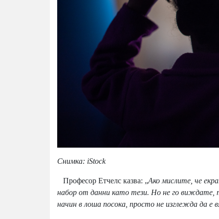
Снимка: iStock
Професор Етчелс казва: „
Ако мислите, че екр
набор от данни като тези. Но не го виждате, 
начин в лоша посока, просто не изглежда да е в