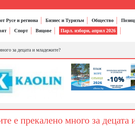
от Русе и региона
Бизнес и Туризъм
Общество
Позиц
вят
Спорт
Вицове
Парл. избори, април 2026
много за децата и младежите?
те е прекалено много за децата 