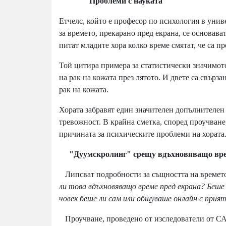
Проблеми с науката
Етчелс, който е професор по психология в униве
за времето, прекарано пред екрана, се основава
питат младите хора колко време смятат, че са пр
Той цитира примера за статистически значимот
на рак на кожата през лятото. И двете са свърза
рак на кожата.
Хората забравят един значителен допълнителен 
тревожност. В крайна сметка, според проучване,
причината за психическите проблеми на хората
"Дуумскролинг" срещу вдъхновяващо врем
Липсват подробности за същността на времето п
ли това вдъхновяващо време пред екрана? Беш
човек беше ли сам или общуваше онлайн с прия
Проучване, проведено от изследователи от СА