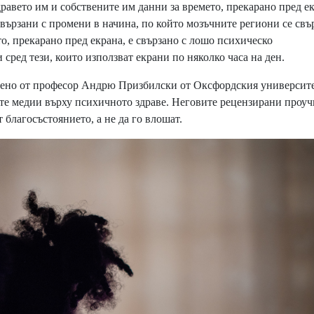
здравето им и собствените им данни за времето, прекарано пред е
свързани с промени в начина, по който мозъчните региони се свър
то, прекарано пред екрана, е свързано с лошо психическо
сред тези, които използват екрани по няколко часа на ден.
одено от професор Андрю Призбилски от Оксфордския университе
те медии върху психичното здраве. Неговите рецензирани проу
 благосъстоянието, а не да го влошат.