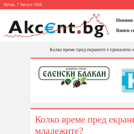
Петък, 7 Август 2026
Новини 
Винен с
Колко време пред екраните е прекалено 
Колко време пред екрани
младежите?