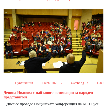
Публикация
01 Фев, 2026 /
akcent.bg /
1580
Деница Иванова с най-много номинации за народен
представител
Днес се проведе Общинската конференция на БСП Русе,