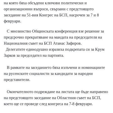
на която бяха обсъдени ключови политически и
организационни въпроси, свързани с предстоящото
заседание на 51-вия Конгрес на БСП, насрочен за 7 и 8
февруари.
С мнозинство Общинската конференция взе решение за
предсрочно прекратяване на мандата на председателя на
Националния съвет на БСП Атанас Зафиров.
Делегатите единодушно изразиха подкрепата си за Крум
Зарков за председател на партията.
В рамките на заседанието бяха излъчени и номинациите
на русенските социалисти за кандидати за народни
представители.
Окончателното подреждане на листата ще бъде направено
на предстоящото заседание на Областния съвет на БСП,
което ще се проведе след конгреса на 7-8 февруари.