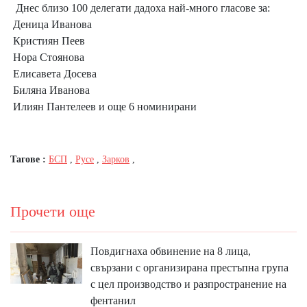
Днес близо 100 делегати дадоха най-много гласове за:
Деница Иванова
Кристиян Пеев
Нора Стоянова
Елисавета Досева
Биляна Иванова
Илиян Пантелеев и още 6 номинирани
Тагове :
БСП
,
Русе
,
Зарков
,
Прочети още
Повдигнаха обвинение на 8 лица,
свързани с организирана престъпна група
с цел производство и разпространение на
фентанил