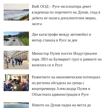
ВиК ООД – Русе експлоатира девет
кладенеца по поречието на Дунав, спад в
дебита не налага допълнителни мерки,
засега
Две катастрофи между автомобил и
мотор станаха в Русе за ден
Министър Пулев посети Индустриален
парк ЛВЗ на Булмаркет груп в рамките на
визитата си в Русе
Развитието на икономическия потенциал
на региона обсъдиха на среща с
вицепремиера Александър Пулев в
Областната администрация в Русе
Нивото на Дунав падна на места до