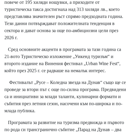
повече от 195 хиляди нощувки, а приходите от
туристическа такса достигнаха над 313 хиляди лв., което
представлява значителен ръст спрямо предходната година.
Тези данни потвърждават положителната тенденция в
сектора и дават основа за още по-амбициозни цели през
2026 г.
Сред основните акценти в програмата за тази година са
21-вото Туристическо изложение „Уикенд туризъм“ и
второто издание на Винения фестивал „Urban Wine Fest“,
който през 2025 г. се радваше на немалък интерес.
Фестивалът „Русе – Коледна звезда на Дунав“ също ще се
проведе за втори път с още по-силна програма. Предвидени
са и инициативи за млади таланти, кулинарни формати и
събития през летния сезон, насочени към по-широка и по-
млада публика.
Програмата за развитие на туризма предвижда и първото
по рода си трансгранично събитие „Парад на Дунав – два