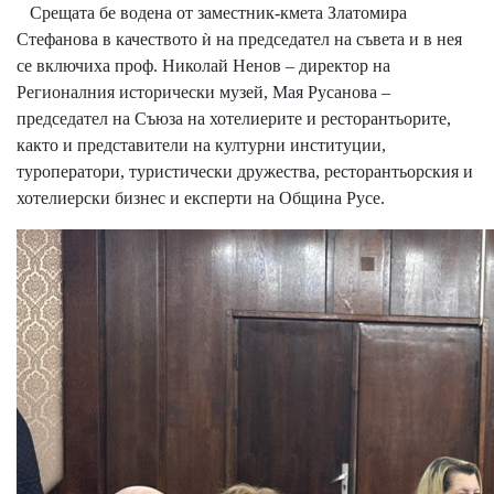
Срещата бе водена от заместник-кмета Златомира
Стефанова в качеството ѝ на председател на съвета и в нея
се включиха проф. Николай Ненов – директор на
Регионалния исторически музей, Мая Русанова –
председател на Съюза на хотелиерите и ресторантьорите,
както и представители на културни институции,
туроператори, туристически дружества, ресторантьорския и
хотелиерски бизнес и експерти на Община Русе.