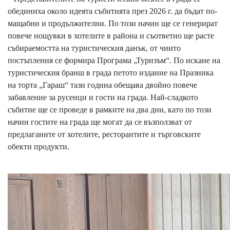
обединиха около идеята събитията през 2026 г. да бъдат по-
мащабни и продължителни. По този начин ще се генерират
повече нощувки в хотелите в района и съответно ще расте
събираемостта на туристическия данък, от чиито
постъпления се формира Програма „Туризъм“. По искане на
туристическия бранш в града петото издание на Празника
на торта „Гараш“ тази година обещава двойно повече
забавление за русенци и гости на града. Най-сладкото
събитие ще се проведе в рамките на два дни, като по този
начин гостите на града ще могат да се възползват от
предлаганите от хотелите, ресторантите и търговските
обекти продукти.