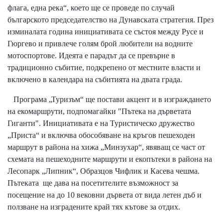
флага, една река“, което ще се проведе по случай
българското председателство на Дунавската стратегия. През
изминалата година инициативата се състоя между Русе и
Гюргево и привлече голям брой любители на водните
мотоспортове. Идеята е парадът да се превърне в
традиционно събитие, подкрепено от местните власти и
включено в календара на събитията на двата града.
Програма „Туризъм“ ще постави акцент и в изграждането
на екомаршрути, подпомагайки "Пътека на дърветата
Гиганти". Инициативата е на Туристическо дружество
„Приста“ и включва обособяване на кръгов пешеходен
маршрут в района на хижа „Минзухар“, явяващ се част от
схемата на пешеходните маршрути и екопътеки в района на
Лесопарк „Липник“, Образцов Чифлик и Касева чешма.
Пътеката ще дава на посетителите възможност за
посещение на до 10 вековни дървета от вида летен дъб и
ползване на изградените край тях кътове за отдих.