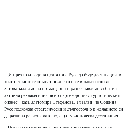
„И през тази година целта ни е Русе да бъде дестинация, в
която туристите остават по-дълго и се връщат отново.
Затова залагаме на по-мащабни и разпознаваеми събития,
активна реклама и по-тясно партньорство с туристическия
бизнес“, каза Златомира Стефанова. Тя заяви, че Община
Русе подхожда стратегически и дългосрочно в желанието си
да развива региона като водеща туристическа дестинация.
Представителите на туристическия бизнес в града се