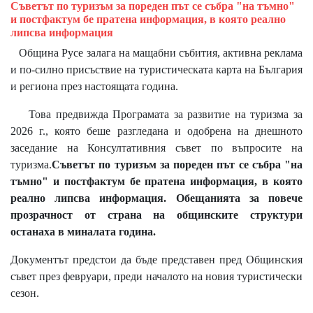
Съветът по туризъм за пореден път се събра "на тъмно"
и постфактум бе пратена информация, в която реално
липсва информация
Община Русе залага на мащабни събития, активна реклама
и по-силно присъствие на туристическата карта на България
и региона през настоящата година.
Това предвижда Програмата за развитие на туризма за
2026 г., която беше разгледана и одобрена на днешното
заседание на Консултативния съвет по въпросите на
туризма.
Съветът по туризъм за пореден път се събра "на
тъмно" и постфактум бе пратена информация, в която
реално липсва информация. Обещанията за повече
прозрачност от страна на общинските структури
останаха в миналата година.
Документът предстои да бъде представен пред Общинския
съвет през февруари, преди началото на новия туристически
сезон.