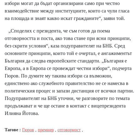
избори могат да бъдат организирани само при честно
взаимодействие между институциите, които са чули гласа
на площада и знаят какво искат гражданите“, заяви той.
„Споделих с президента, че съм готов да поема
отговорността и поста, ако това стане при ясни принципи,
без скрити условия“, каза подуправителят на БНБ. Сред
основните принципи, които той е очертал, е ангажиментът
България да следва европейските стандарти. „България е
Европа, а в Европа се провеждат честни избори“, подчерта
Гюров. По думите му такива избори са възможни,
единствено ако служебното правителство не се намесва в
политическия процес и запази дистанция от всички партии.
Подуправителят на БНБ уточни, че разговорите по темата
продължават и че ще остане в контакт с вицепрезидента
Илияна Йотова.
Тагове :
Гюров
,
премиер
,
отговорност
,