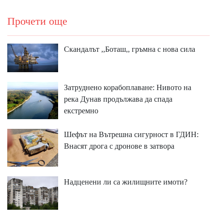
Прочети още
Скандалът ,,Боташ,, гръмна с нова сила
Затруднено корабоплаване: Нивото на
река Дунав продължава да спада
екстремно
Шефът на Вътрешна сигурност в ГДИН:
Внасят дрога с дронове в затвора
Надценени ли са жилищните имоти?