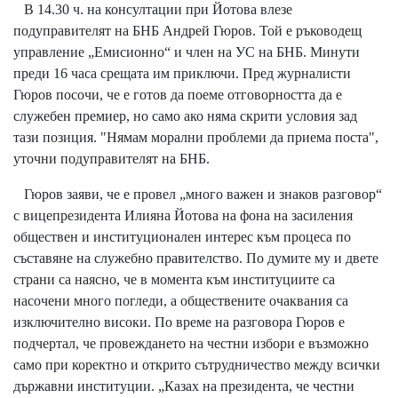
В 14.30 ч. на консултации при Йотова влезе
подуправителят на БНБ Андрей Гюров. Той е ръководещ
управление „Емисионно“ и член на УС на БНБ. Минути
преди 16 часа срещата им приключи. Пред журналисти
Гюров посочи, че е готов да поеме отговорността да е
служебен премиер, но само ако няма скрити условия зад
тази позиция. "Нямам морални проблеми да приема поста",
уточни подуправителят на БНБ.
Гюров заяви, че е провел „много важен и знаков разговор“
с вицепрезидента Илияна Йотова на фона на засиления
обществен и институционален интерес към процеса по
съставяне на служебно правителство. По думите му и двете
страни са наясно, че в момента към институциите са
насочени много погледи, а обществените очаквания са
изключително високи. По време на разговора Гюров е
подчертал, че провеждането на честни избори е възможно
само при коректно и открито сътрудничество между всички
държавни институции. „Казах на президента, че честни