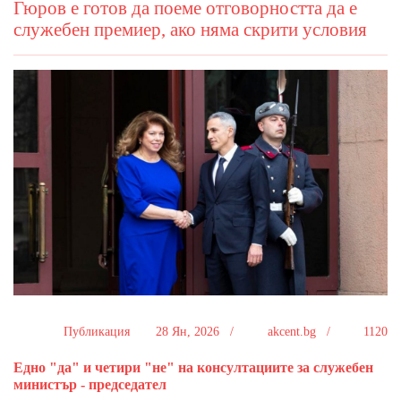
Гюров е готов да поеме отговорността да е
служебен премиер, ако няма скрити условия
Публикация
28 Ян, 2026 /
akcent.bg /
1120
Едно "да" и четири "не" на консултациите за служебен
министър - председател