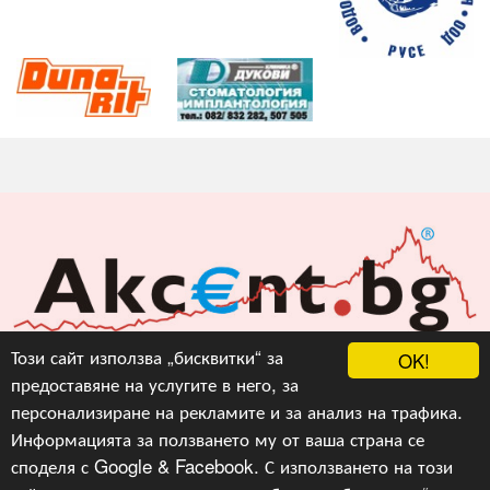
Акцент БГ ЕООД
Този сайт използва „бисквитки“ за
OK!
предоставяне на услугите в него, за
info@akcent.bg
персонализиране на рекламите и за анализ на трафика.
Facebook
Информацията за ползването му от ваша страна се
споделя с Google & Facebook. С използването на този
Copyright © 2010, 2016, 2018-2022, 2023, v.3.0,
Акцент