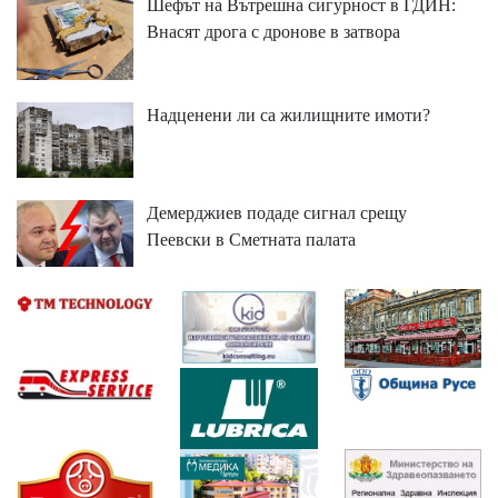
Шефът на Вътрешна сигурност в ГДИН:
Внасят дрога с дронове в затвора
Надценени ли са жилищните имоти?
Демерджиев подаде сигнал срещу
Пеевски в Сметната палата