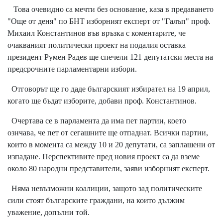
Това очевидно са мечти без основание, каза в предаването
"Още от деня" по БНТ изборният експерт от "Галъп" проф.
Михаил Константинов във връзка с коментарите, че
очакваният политически проект на подалия оставка
президент Румен Радев ще спечели 121 депутатски места на
предсрочните парламентарни избори.
Отговорът ще го даде българският избирател на 19 април,
когато ще бъдат изборите, добави проф. Константинов.
Очертава се в парламента да има пет партии, което
ознчава, че пет от сегашните ще отпаднат. Всички партии,
които в момента са между 10 и 20 депутати, са заплашени от
изпадане. Перспективите пред новия проект са да вземе
около 80 народни представители, заяви изборният експерт.
Няма невъзможни коалиции, защото зад политическите
сили стоят българските граждани, на които дължим
уважение, допълни той.