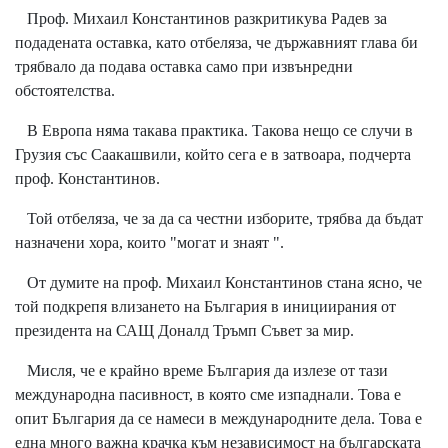
Проф. Михаил Константинов разкритикува Радев за
подадената оставка, като отбеляза, че държавният глава би
трябвало да подава оставка само при извънредни
обстоятелства.
В Европа няма такава практика. Такова нещо се случи в
Грузия със Саакашвили, който сега е в затвоара, подчерта
проф. Константинов.
Той отбеляза, че за да са честни изборите, трябва да бъдат
назначени хора, които "могат и знаят ".
От думите на проф. Михаил Константинов стана ясно, че
той подкрепя влизането на България в инициирания от
президента на САЩ Доналд Тръмп Съвет за мир.
Мисля, че е крайно време България да излезе от тази
международна пасивност, в която сме изпаднали. Това е
опит България да се намеси в международните дела. Това е
една много важна крачка към независимост на българската