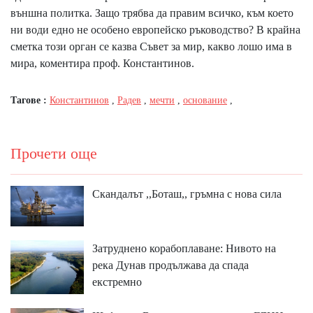
външна политка. Защо трябва да правим всичко, към което
ни води едно не особено европейско ръководство? В крайна
сметка този орган се казва Съвет за мир, какво лошо има в
мира, коментира проф. Константинов.
Тагове :
Константинов
,
Радев
,
мечти
,
основание
,
Прочети още
Скандалът ,,Боташ,, гръмна с нова сила
Затруднено корабоплаване: Нивото на
река Дунав продължава да спада
екстремно