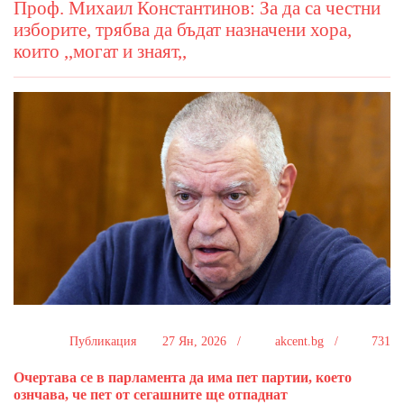
Проф. Михаил Константинов: За да са честни
изборите, трябва да бъдат назначени хора,
които ,,могат и знаят,,
Публикация
27 Ян, 2026 /
akcent.bg /
731
Очертава се в парламента да има пет партии, което
ознчава, че пет от сегашните ще отпаднат