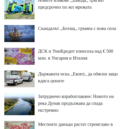
Новите влакове ,,Шкода,, тръгват
предсрочно по жп мрежата
Скандалът ,,Боташ,, гръмна с нова сила
ДСК и УниКредит изнесоха над € 500
млн. в Унгария и Италия
Държавата иска ,,Еконт,, да обясни защо
вдига цените
Затруднено корабоплаване: Нивото на
река Дунав продължава да спада
екстремно
Местните данъци растат стремглаво в