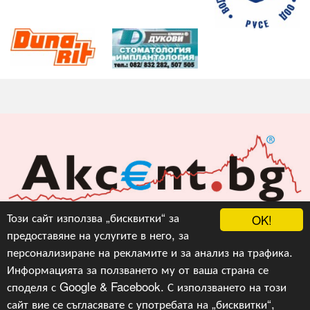
Акцент БГ ЕООД
Този сайт използва „бисквитки“ за
OK!
предоставяне на услугите в него, за
info@akcent.bg
персонализиране на рекламите и за анализ на трафика.
Facebook
Информацията за ползването му от ваша страна се
споделя с Google & Facebook. С използването на този
сайт вие се съгласявате с употребата на „бисквитки“,
Copyright © 2010, 2016, 2018-2022, 2023, v.3.0,
Акцент