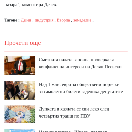
пазара", коментира Дачев.
Тагове :
Дачев
,
индустрия
,
Еворпа
,
земеделие
,
Прочети още
Сметната палата започна проверка за
конфликт на интереси на Делян Пеевски
Над 1 млн. евро за обществени поръчки
за самолетни билети заделиха депутатите
Дупката в хазната се сви леко след
четвъртия транш по ПВУ