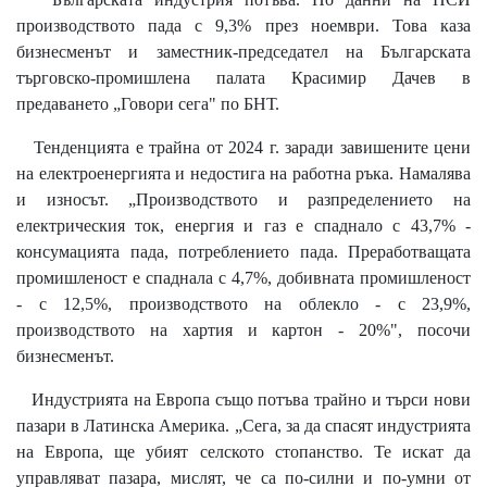
производството пада с 9,3% през ноември. Това каза
бизнесменът и заместник-председател на Българската
търговско-промишлена палата Красимир Дачев в
предаването „Говори сега" по БНТ.
Тенденцията е трайна от 2024 г. заради завишените цени
на електроенергията и недостига на работна ръка. Намалява
и износът. „Производството и разпределението на
електрическия ток, енергия и газ е спаднало с 43,7% -
консумацията пада, потреблението пада. Преработващата
промишленост е спаднала с 4,7%, добивната промишленост
- с 12,5%, производството на облекло - с 23,9%,
производството на хартия и картон - 20%", посочи
бизнесменът.
Индустрията на Европа също потъва трайно и търси нови
пазари в Латинска Америка. „Сега, за да спасят индустрията
на Европа, ще убият селското стопанство. Те искат да
управляват пазара, мислят, че са по-силни и по-умни от