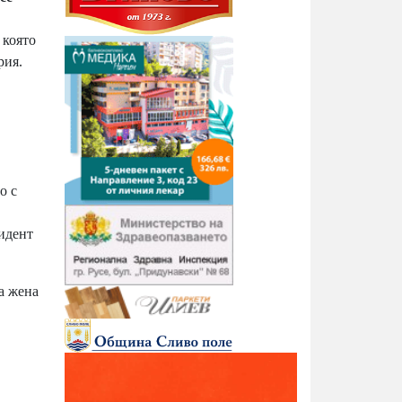
 която
рия.
о с
зидент
а жена