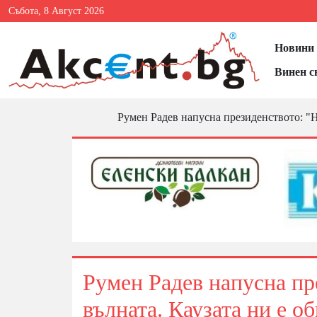
Събота, 8 Август 2026
Новини 
Винен с
Румен Радев напусна президенството: "Не
Румен Радев напусна пр
вълната. Каузата ни е о