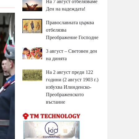
На 7 август отбелязваме
Ден на надеждата!
Православната църква
отбелязва
Преображение Господне
3 август – Световен ден
на динята
На 2 август преди 122
години (2 август 1903 г.)
избухва Илинденско-
Преображенското
въстание