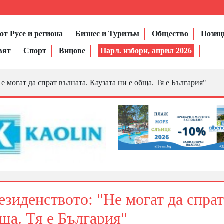
от Русе и региона
Бизнес и Туризъм
Общество
Позиц
вят
Спорт
Вицове
Парл. избори, април 2026
 могат да спрат вълната. Каузата ни е обща. Тя е България"
езиденството: "Не могат да спрат
бща. Тя е България"