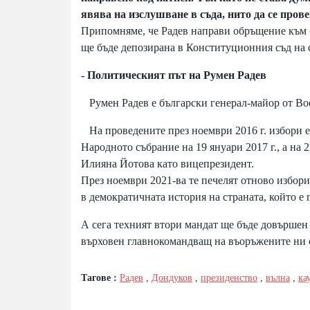
явява на изслушване в съда, нито да се пров
Припомняме, че Радев направи обръщение към бъ
ще бъде депозирана в Конституционния съд на 
- Политическият път на Румен Радев
Румен Радев е български генерал-майор от Во
На проведените през ноември 2016 г. избори е 
Народното събрание на 19 януари 2017 г., а на 
Илияна Йотова като вицепрезидент.
През ноември 2021-ва те печелят отново избори
в демократичната история на страната, който е 
А сега техният втори мандат ще бъде довършен 
върховен главнокомандващ на въоръжените ни с
Тагове :
Радев
,
Дондуков
,
президенство
,
вълна
,
ка