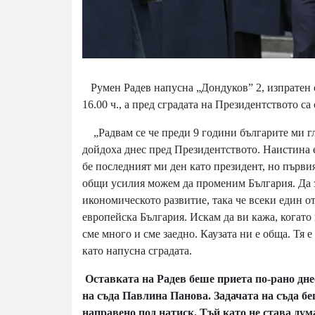
Румен Радев напусна „Дондуков” 2, изпратен о
16.00 ч., а пред сградата на Президентството с
„Радвам се че преди 9 години българите ми гл
дойдоха днес пред Президентството. Наистина е
бе последният ми ден като президент, но първия
общи усилия можем да променим България. Да з
икономическото развитие, така че всеки един от
европейска България. Искам да ви кажа, когато 
сме много и сме заедно. Каузата ни е обща. Тя 
като напусна сградата.
Оставката на Радев беше приета по-рано дне
на съда Павлина Панова. Задачата на съда беш
направено под натиск. Тъй като не става ду