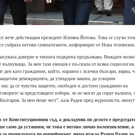
т вече действащия президент Илияна Йотова. Това се случи точ
а се събраха негови симпатизанти, информират от Нова телевизия.
асуваха доверие и тяхната подкрепа продължава. Виждате колко
 вълнуващо. За мен тази емоция е по-скъпа от всяка социология
т ден като гражданин, който, наравно с всички българи, вярва, ч
ащитим демокрацията, да утвърдим закона, да ускорим
 нас да се чувства защитен, свободен и достоен гражданин на
говорите за предстоящите избори, че не могат да спрат вълната,
е България. За мен беше чест”, каза Радев пред журналисти, минут
с от Конституционния съд, а докладчик по делото е председат
е само да установи, че това е негово лично волеизявление, а
ма за процедурата по импийчмънт, няма нужда Румен Радев да 