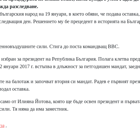
ежда разследване.
лгарския народ на 19 януари, в което обяви, че подава оставка,
следващия ден. Решението му бе прецедент в историята на Бълга
енновъздушните сили. Стига до поста командващ ВВС.
избран за президент на Република България. Полага клетва пред
22 януари 2017 г. встъпва в длъжност за петгодишен мандат, заедн
те на балотаж и започват втория си мандат. Радев е първият пре
подал оставка.
само от Илияна Йотова, която ще бъде освен президент и първат
или. Тя няма да има заместник.
уза
,