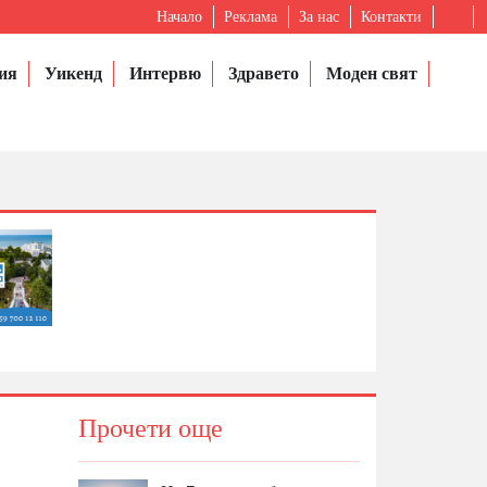
Начало
Реклама
За нас
Контакти
ия
Уикенд
Интервю
Здравето
Моден свят
Прочети още