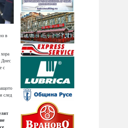
но в
 хора
. Днес
е с
 защото
и след
елят
 не
се