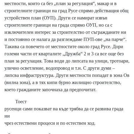
местности, които са без „план за регулация“, макар и в
строителните граници на град Русе спрямо действащия общ
устройствен план (ОУП). Други се намират извън
строителните граници на града спрямо ОУП, но са с
изключителен интерес за строителство от съгражданите ни
и постоянно се налага да разглеждаме ПУП-ове „на парче“.
Такива са повечето от местностите около град Русе. Дори
големи части от кварталите „Дружба“ 2 и 3 са все още без
план за регулация. Това води до липсата на улици, тротоари,
улично осветление, водопровод и т.н. С други думи –
липсва инфраструктура. Други местности попадат в зона Ов
(вилна зона), а в тях кипи бурно жилищно строителство,
което гражданите започнаха да предпочитат.
Тоест
русенци сами показват на къде трябва да се развива града
ни
чрез естествени процеси и по естествен ход.