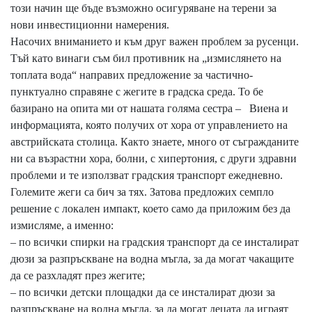
този начин ще бъде възможно осигуряване на терени за
нови инвестиционни намерения.
Насочих вниманието и към друг важен проблем за русенци.
Тъй като винаги съм бил противник на „измислянето на
топлата вода“ направих предложение за частично-
пунктуално справяне с жегите в градска среда. То бе
базирано на опита ми от нашата голяма сестра – Виена и
информацията, която получих от хора от управлението на
австрийската столица. Както знаете, много от съгражданите
ни са възрастни хора, болни, с хипертония, с други здравни
проблеми и те използват градския транспорт ежедневно.
Големите жеги са бич за тях. Затова предложих семпло
решение с локален импакт, което само да приложим без да
измисляме, а именно:
– по всички спирки на градския транспорт да се инсталират
дюзи за разпръскване на водна мъгла, за да могат чакащите
да се разхладят през жегите;
– по всички детски площадки да се инсталират дюзи за
разпръскване на водна мъгла, за да могат децата да играят