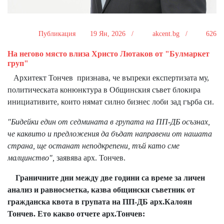
Публикация
19 Ян, 2026 /
akcent.bg /
626
На негово място влиза Христо Лютаков от "Булмаркет
груп"
Архитект Тончев признава, че въпреки експертизата му,
политическата конюнктура в Общинския съвет блокира
инициативите, които нямат силно бизнес лоби зад гърба си.
"Бидейки един от седмината в групата на ПП-ДБ осъзнах,
че каквито и предложения да бъдат направени от нашата
страна, ще останат неподкрепени, тъй като сме
малцинство",
заявява арх. Тончев.
Граничните дни между две години са време за личен
анализ и равносметка, казва общински съветник от
гражданска квота в групата на ПП-ДБ арх.Калоян
Тончев. Ето какво отчете арх.Тончев: