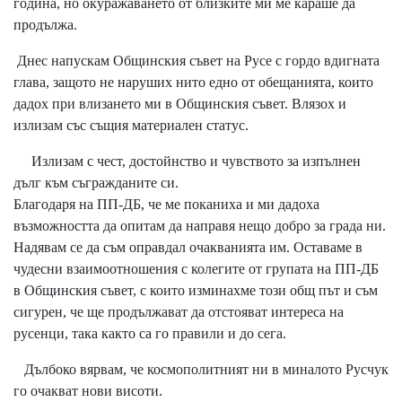
година, но окуражаването от близките ми ме караше да
продължа.
Днес напускам Общинския съвет на Русе с гордо вдигната
глава, защото не наруших нито едно от обещанията, които
дадох при влизането ми в Общинския съвет. Влязох и
излизам със същия материален статус.
Излизам с чест, достойнство и чувството за изпълнен
дълг към съгражданите си.
Благодаря на ПП-ДБ, че ме поканиха и ми дадоха
възможността да опитам да направя нещо добро за града ни.
Надявам се да съм оправдал очакванията им. Оставаме в
чудесни взаимоотношения с колегите от групата на ПП-ДБ
в Общинския съвет, с които изминахме този общ път и съм
сигурен, че ще продължават да отстояват интереса на
русенци, така както са го правили и до сега.
Дълбоко вярвам, че космополитният ни в миналото Русчук
го очакват нови висоти.