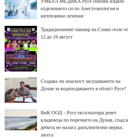
УМБАЛ МЕДИКА Русе обнови изцяло
отделението си по Анестезиология и
интензивно лечение
Традиционният панаир на Сливо поле от
12 до 16 август
Създава ли опасност засушаването на
Дунав за водоподаването в област Русе?
ВиК ООД – Русе експлоатира девет
кладенеца по поречието на Дунав, спад в
дебита не налага допълнителни мерки,
засега