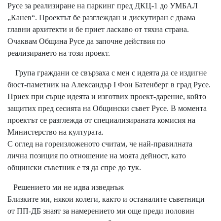
Русе за реализиране на паркинг пред ДКЦ-1 до УМБАЛ
„Канев“. Проектът бе разглеждан и дискутиран с двама
главни архитекти и бе приет ласкаво от тяхна страна.
Очаквам Община Русе да започне действия по
реализирането на този проект.
Група граждани се свързаха с мен с идеята да се издигне
бюст-паметник на Александър I Фон Батенберг в град Русе.
Приех при сърце идеята и изготвих проект-дарение, който
защитих пред сесията на Общински съвет Русе. В момента
проектът се разглежда от специализираната комисия на
Министерство на културата.
С оглед на гореизложеното считам, че най-правилната
лична позиция по отношение на моята дейност, като
общински съветник е тя да спре до тук.
Решението ми не идва изведнъж
Близките ми, някои колеги, както и останалите съветници
от ПП-ДБ знаят за намерението ми още преди половин