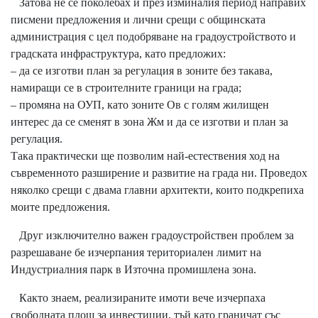
Затова не се поколебах и през изминалия период направих
писмени предложения и лични срещи с общинската
администрация с цел подобряване на градоустройството и
градската инфраструктура, като предложих:
– да се изготви план за регулация в зоните без такава,
намиращи се в строителните граници на града;
– промяна на ОУП, като зоните Ов с голям жилищен
интерес да се сменят в зона Жм и да се изготви и план за
регулация.
Така практически ще позволим най-естествения ход на
съвременното разширение и развитие на града ни. Проведох
няколко срещи с двама главни архитекти, които подкрепиха
моите предложения.
Друг изключително важен градоустройствен проблем за
разрешаване бе изчерпания териториален лимит на
Индустриалния парк в Източна промишлена зона.
Както знаем, реализираните имоти вече изчерпаха
свободната площ за инвестиции, тъй като граничат със