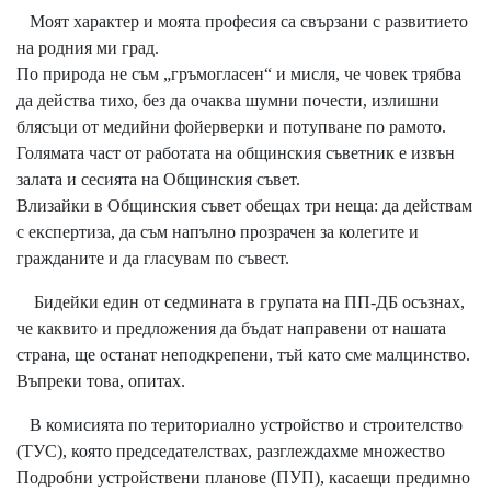
Моят характер и моята професия са свързани с развитието
на родния ми град.
По природа не съм „гръмогласен“ и мисля, че човек трябва
да действа тихо, без да очаква шумни почести, излишни
блясъци от медийни фойерверки и потупване по рамото.
Голямата част от работата на общинския съветник е извън
залата и сесията на Общинския съвет.
Влизайки в Общинския съвет обещах три неща: да действам
с експертиза, да съм напълно прозрачен за колегите и
гражданите и да гласувам по съвест.
Бидейки един от седмината в групата на ПП-ДБ осъзнах,
че каквито и предложения да бъдат направени от нашата
страна, ще останат неподкрепени, тъй като сме малцинство.
Въпреки това, опитах.
В комисията по териториално устройство и строителство
(ТУС), която председателствах, разглеждахме множество
Подробни устройствени планове (ПУП), касаещи предимно