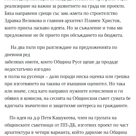
реализиране на важни за развитието на града ни проекти.
Бяха направени срещи със зам.-кмета по строителство
Здравка Великова и главния архитект Пламен Христов,
които приеха ласкаво идеята. Но за съжаление и това ми
предложение не бе прието при обсъждането на бюджета.
На два пъти при разглеждане на предложенията по
дневния ред
забелязах имоти, които Община Русе щеше да продаде
недостатъчно изгодно
в полза на русенци – дали поради ниска оценка или грешка
при изготвянето на такива от външния оценител. Но така
или иначе, след като направих нужните изчисления и ги
обявих в комисия, на сесията на Общинския съвет сумата бе
вдигната значително и защитихме интереса на гражданите.
По идея на д-р Петя Кашукеева, член на групата на
общинските съветници от ПП-ДБ, изготвих проект по част
архитектура в четири варианта, който дарихме на Община