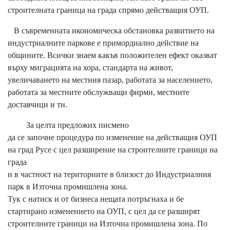
строителната граница на града спрямо действащия ОУП.
В съвременната икономическа обстановка развитието на
индустриалните паркове е примордиално действие на
общините. Всички знаем какъв положителен ефект оказват
върху миграцията на хора, стандарта на живот,
увеличаването на местния пазар, работата за населението,
работата за местните обслужващи фирми, местните
доставчици и тн.
За целта предложих писмено
да се започне процедура по изменение на действащия ОУП
на град Русе с цел разширение на строителните граници на
града
и в частност на териториите в близост до Индустриалния
парк в Източна промишлена зона.
Тук с натиск и от бизнеса нещата потръгнаха и бе
стартирано изменението на ОУП, с цел да се разширят
строителните граници на Източна промишлена зона. По