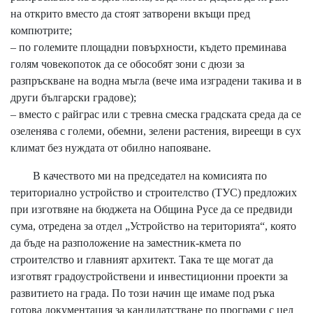
на открито вместо да стоят затворени вкъщи пред
компютрите;
– по големите площадни повърхности, където преминава
голям човекопоток да се обособят зони с дюзи за
разпръскване на водна мъгла (вече има изградени такива и в
други български градове);
– вместо с райграс или с тревна смеска градската среда да се
озеленява с големи, обемни, зелени растения, виреещи в сух
климат без нуждата от обилно напояване.
В качеството ми на председател на комисията по
териториално устройство и строителство (ТУС) предложих
при изготвяне на бюджета на Община Русе да се предвиди
сума, отредена за отдел „Устройство на територията“, която
да бъде на разположение на заместник-кмета по
строителство и главният архитект. Така те ще могат да
изготвят градоустройствени и инвестиционни проекти за
развитието на града. По този начин ще имаме под ръка
готова документация за кандидатстване по програми с цел