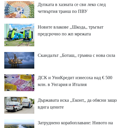
Дупката в хазната се сви леко след
четвъртия транш по ПВУ
Новите влакове ,,Шкода,, тръгват
предсрочно по жп мрежата
Скандалът ,,Боташ,, гръмна с нова сила
ДСК и УниКредит изнесоха над € 500
млн. в Унгария и Италия
Държавата иска ,,Еконт,, да обясни защо
вдига цените
Затруднено корабоплаване: Нивото на