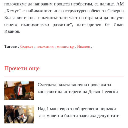
положихме да направим процеса необратим, са налице. АМ
„Хемус“ е най-важният инфраструктурен обект за Северна
България и това е начинът тази част на страната да получи
своето икономическо развитие“, категоричен бе Иван
Иванов.
Тагове :
бюджет
,
плажания
,
министър
,
Иванов
,
Прочети още
Сметната палата започна проверка за
конфликт на интереси на Делян Пеевски
Над 1 млн. евро за обществени поръчки
за самолетни билети заделиха депутатите