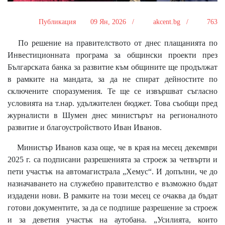
Публикация
09 Ян, 2026 /
akcent.bg /
763
По решение на правителството от днес плащанията по
Инвестиционната програма за общински проекти през
Българската банка за развитие към общините ще продължат
в рамките на мандата, за да не спират дейностите по
сключените споразумения. Те ще се извършват съгласно
условията на т.нар. удължителен бюджет. Това съобщи пред
журналисти в Шумен днес министърът на регионалното
развитие и благоустройството Иван Иванов.
Министър Иванов каза още, че в края на месец декември
2025 г. са подписани разрешенията за строеж за четвърти и
пети участък на автомагистрала „Хемус“. И допълни, че до
назначаването на служебно правителство е възможно бъдат
издадени нови. В рамките на този месец се очаква да бъдат
готови документите, за да се подпише разрешение за строеж
и за деветия участък на аутобана. „Усилията, които