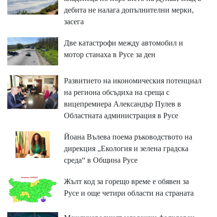
дебита не налага допълнителни мерки,
засега
Две катастрофи между автомобил и
мотор станаха в Русе за ден
Развитието на икономическия потенциал
на региона обсъдиха на среща с
вицепремиера Александър Пулев в
Областната администрация в Русе
Йоана Вълева поема ръководството на
дирекция „Екология и зелена градска
среда“ в Община Русе
Жълт код за горещо време е обявен за
Русе и още четири области на страната