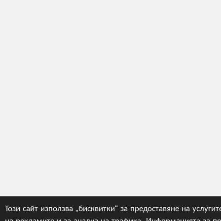
Този сайт използва „бисквитки“ за предоставяне на услугит
на рекламите и за анализ на трафика. Информацията за по