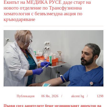
Екипът на МЕДИКА РУСЕ даде старт на
новото отделение по Трансфузионна
хематология с безвъзмездна акция по
кръводаряване
Публикация
06 Ян, 2026 /
akcent.bg /
1298
Първи сред дарителите беше медицинският директор на