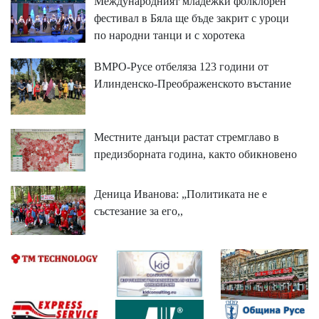
Международният младежки фолклорен
фестивал в Бяла ще бъде закрит с уроци
по народни танци и с хоротека
ВМРО-Русе отбеляза 123 години от
Илинденско-Преображенското въстание
Местните данъци растат стремглаво в
предизборната година, както обикновено
Деница Иванова: „Политиката не е
състезание за его,,