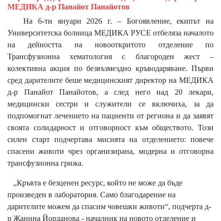
МЕДИКА д-р Панайот Панайотов
На 6-ти януари 2026 г. – Богоявление, екипът на
Университетска болница МЕДИКА РУСЕ отбеляза началото
на дейността на новооткритото отделение по
Трансфузионна хематология с благороден жест –
колективна акция по безвъзмездно кръводаряване. Първи
сред дарителите беше медицинският директор на МЕДИКА
д-р Панайот Панайотов, а след него над 20 лекари,
медицински сестри и служители се включиха, за да
подпомогнат лечението на пациенти от региона и да заявят
своята солидарност и отговорност към обществото. Този
силен старт подчертава мисията на отделението: повече
спасени животи чрез организирана, модерна и отговорна
трансфузионна грижа.
„Кръвта е безценен ресурс, който не може да бъде
произведен в лаборатория. Само благодарение на
дарителите можем да спасим човешки животи“, подчерта д-
р Жанина Йорданова - началник на новото отделение и