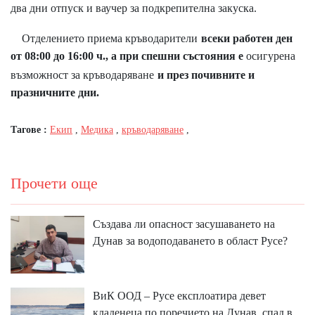
два дни отпуск и ваучер за подкрепителна закуска.
Отделението приема кръводарители
всеки работен ден
от 08:00 до 16:00 ч., а при спешни състояния е
осигурена
възможност за кръводаряване
и през почивните и
празничните дни.
Тагове :
Екип
,
Медика
,
кръводаряване
,
Прочети още
Създава ли опасност засушаването на
Дунав за водоподаването в област Русе?
ВиК ООД – Русе експлоатира девет
кладенеца по поречието на Дунав, спад в