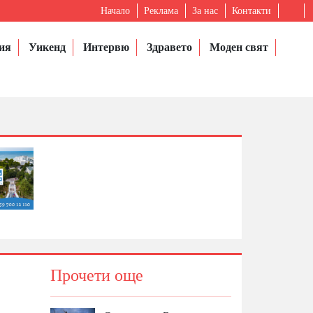
Начало
Реклама
За нас
Контакти
ия
Уикенд
Интервю
Здравето
Моден свят
Прочети още