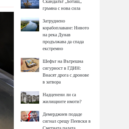
Скандалът ,,Боташ,,
гръмна с нова сила
Затруднено
корабоплаване: Нивото
на река Дунав
продължава да спада
екстремно
Шефът на Вътрешна
сигурност в ГДИН:
Внасят дрога с дронове
в затвора
Надценени ли са
жилищните имоти?
Демерджиев подаде
сигнал срещу Пеевски в
Сметната палата