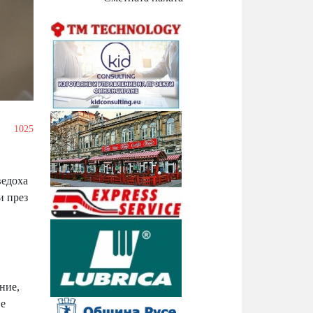
1025
ведоха
и през
ние,
 е