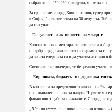
събрал около 250–260 хил. души, може да се пр
За сравнение, според Константинов, супер про
в София, би съответствал на 30 депутата. Той по
да гласуват:
Гласуването и активността на младите
Константинов коментира, че истинската избират
по-добра представителност на парламента са н
да запази енергията си и да участва активно в 
Специалистът подчерта, че без реално участие 
Еврозоната, бюджетът и предизвикателства
В контекста на предстоящото влизане на Българ
непознаването на новата валута. Първите месеци
финансови загуби за гражданите. Според него д
„Ще има страхотно много опити за измами… Н