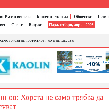
от Русе и региона
Бизнес и Туризъм
Общество
Позиц
вят
Спорт
Вицове
Парл. избори, април 2026
амо трябва да протестират, но и да гласуват
нов: Хората не само трябва да
суват