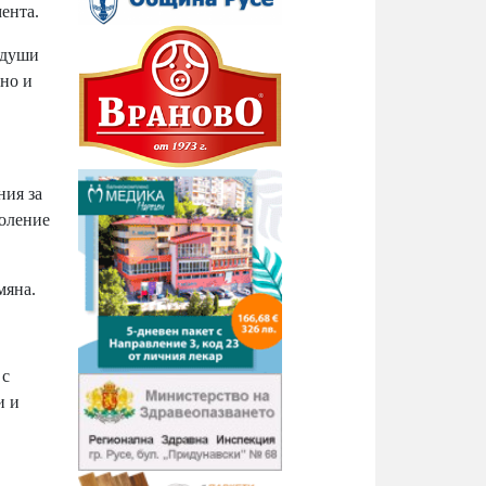
ента.
 души
 но и
ния за
коление
мяна.
 с
и и