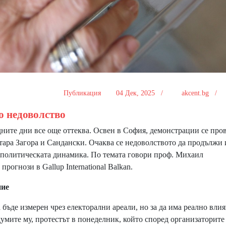
Публикация
04 Дек, 2025 /
akcent.bg /
о недоволство
дните дни все още оттеква. Освен в София, демонстрации се про
тара Загора и Сандански. Очаква се недоволството да продължи 
 политическата динамика. По темата говори проф. Михаил
рогнози в Gallup International Balkan.
ние
 бъде измерен чрез електорални ареали, но за да има реално влия
думите му, протестът в понеделник, който според организаторите