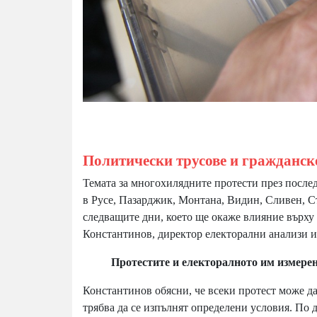
Политически трусове и гражданск
Темата за многохилядните протести през после
в Русе, Пазарджик, Монтана, Видин, Сливен, С
следващите дни, което ще окаже влияние върху
Константинов, директор електорални анализи и п
Протестите и електоралното им измере
Константинов обясни, че всеки протест може да
трябва да се изпълнят определени условия. По 