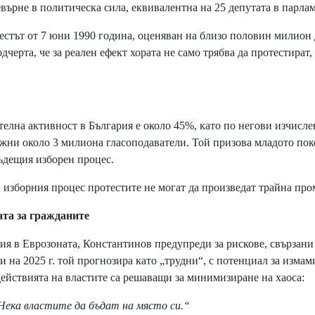
евърне в политическа сила, еквивалентна на 25 депутата в парлам
тестът от 7 юни 1990 година, оценяван на близо половин милион
дчерта, че за реален ефект хората не само трябва да протестират,
елна активност в България е около 45%, като по негови изчисле
ужни около 3 милиона гласоподаватели. Той призова младото по
бъдещия изборен процес.
в изборния процес протестите не могат да произведат трайна про
та за гражданите
ия в Еврозоната, Константинов предупреди за рискове, свързани
 на 2025 г. той прогнозира като „трудни“, с потенциал за измам
ействията на властите са решаващи за минимизиране на хаоса:
ека властите да бъдат на място си.“