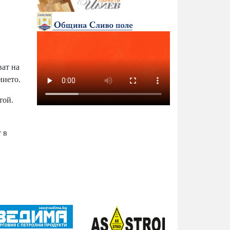
ват на
нието.
 той.
 в