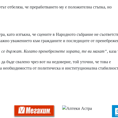
ертът отбеляза, че преработването му е положителна стъпка, но
а, като изтъкна, че сцените в Народното събрание не съответст
 важно уважението към гражданите и последиците от пренебреже
 се държат. Когато пренебрегнете хората, те ви махат“
, каза
а бъде свалено чрез вот на недоверие, той уточни, че това е
за необходимостта от политическа и институционална стабилност