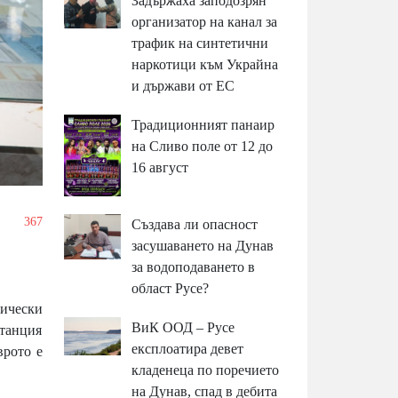
Задържаха заподозрян
организатор на канал за
трафик на синтетични
наркотици към Украйна
и държави от ЕС
Традиционният панаир
на Сливо поле от 12 до
16 август
/
367
Създава ли опасност
засушаването на Дунав
за водоподаването в
област Русе?
зически
ВиК ООД – Русе
станция
експлоатира девет
врото е
кладенеца по поречието
на Дунав, спад в дебита