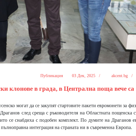
Публикация
03 Дек, 2025 /
akcent.bg 
ки клонове в града, в Централна поща вече са
енско могат да се закупят стартовите пакети евромонети за фи
Драганов след среща с ръководителя на Областната пощенска 
ито се снабдиха с подобен комплект. По думите на Драганов е
и пълноправна интеграция на страната ни в съвременна Европа.