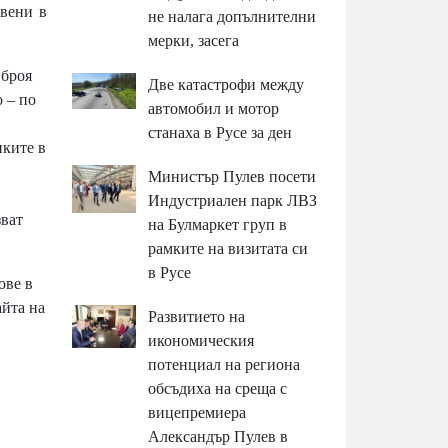
авени в
не налага допълнителни
мерки, засега
 броя
Две катастрофи между
о – по
автомобил и мотор
станаха в Русе за ден
нките в
Министър Пулев посети
Индустриален парк ЛВЗ
зват
на Булмаркет груп в
рамките на визитата си
в Русе
ове в
айта на
Развитието на
икономическия
потенциал на региона
обсъдиха на среща с
вицепремиера
Александър Пулев в