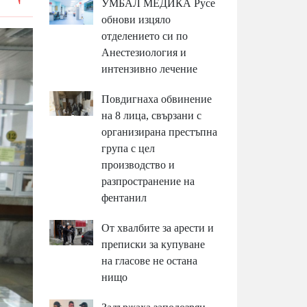
УМБАЛ МЕДИКА Русе
обнови изцяло
отделението си по
Анестезиология и
интензивно лечение
Повдигнаха обвинение
на 8 лица, свързани с
организирана престъпна
група с цел
производство и
разпространение на
фентанил
От хвалбите за арести и
преписки за купуване
на гласове не остана
нищо