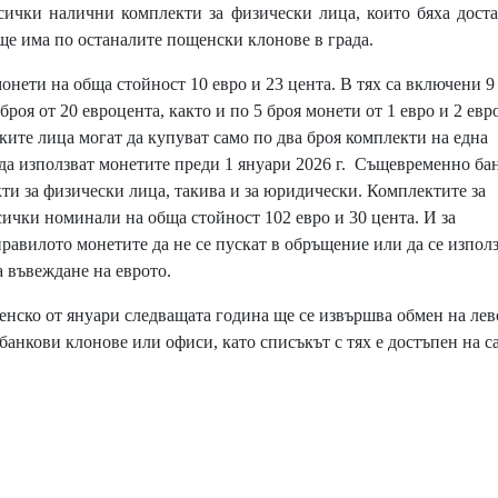
чки налични комплекти за физически лица, които бяха дост
ще има по останалите пощенски клонове в града.
нети на обща стойност 10 евро и 23 цента. В тях са включени 9
 броя от 20 евроцента, както и по 5 броя монети от 1 евро и 2 евр
ските лица могат да купуват само по два броя комплекти на една
 да използват монетите преди 1 януари 2026 г. Същевременно ба
кти за физически лица, такива и за юридически. Комплектите за
ички номинали на обща стойност 102 евро и 30 цента. И за
правилото монетите да не се пускат в обръщение или да се изпол
а въвеждане на еврото.
ско от януари следващата година ще се извършва обмен на лев
а банкови клонове или офиси, като списъкът с тях е достъпен на с