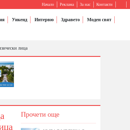
Начало
Реклама
За нас
Контакти
ия
Уикенд
Интервю
Здравето
Моден свят
изически лица
да
Прочети още
лица