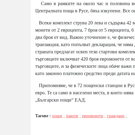
Само в рамките на около час и половина вси
Централната поща в Русе, бяха изкупени. Все о
Всеки комплект струва 20 лева и съдържа 42 мо
монети от 2 евроцента, 7 броя от 5 евроцента, 6
два броя от вид. Важно уточнение е, че физиче
транзакция, като попълват декларация, че няма
страната предлагат освен тези стартови компле
търговците включват 420 броя евромонети от вс
търговците, и за физическите лица обаче важи 
като законно платежно средство преди датата н
Припомняме, че в 72 пощенски станции в Русен
евро. Те са само в населени места, в които ням
„Български пощи“ ЕАД.
Тагове :
пощи
,
пакети
,
евромонети
,
граждани
,