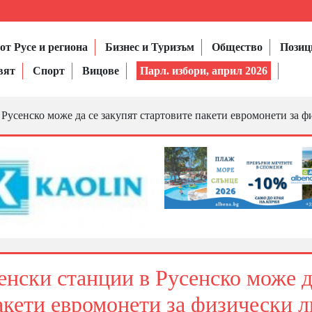
от Русе и региона
Бизнес и Туризъм
Общество
Позиц
вят
Спорт
Вицове
Парл. избори, април 2026
Русенско може да се закупят стартовите пакети евромонети за ф
енски станции в Русенско може 
пакети евромонети за физически 