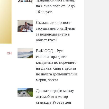
Традиционният панаир
на Сливо поле от 12 до
16 август
Създава ли опасност
засушаването на Дунав
за водоподаването в
област Русе?
ВиК ООД – Русе
/
494
експлоатира девет
кладенеца по поречието
на Дунав, спад в дебита
не налага допълнителни
мерки, засега
Две катастрофи между
автомобил и мотор
станаха в Русе за ден