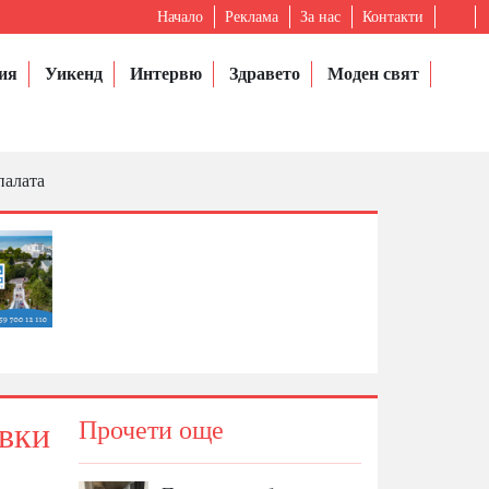
Начало
Реклама
За нас
Контакти
ия
Уикенд
Интервю
Здравето
Моден свят
палата
овки
Прочети още