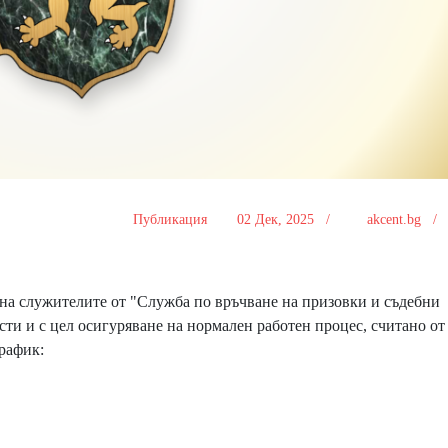
Публикация
02 Дек, 2025 /
akcent.bg 
а служителите от "Служба по връчване на призовки и съдебни
ти и с цел осигуряване на нормален работен процес, считано от
график: