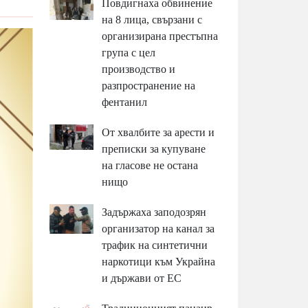
Повдигнаха обвинение
на 8 лица, свързани с
организирана престъпна
група с цел
производство и
разпространение на
фентанил
От хвалбите за арести и
преписки за купуване
на гласове не остана
нищо
Задържаха заподозрян
организатор на канал за
трафик на синтетични
наркотици към Украйна
и държави от ЕС