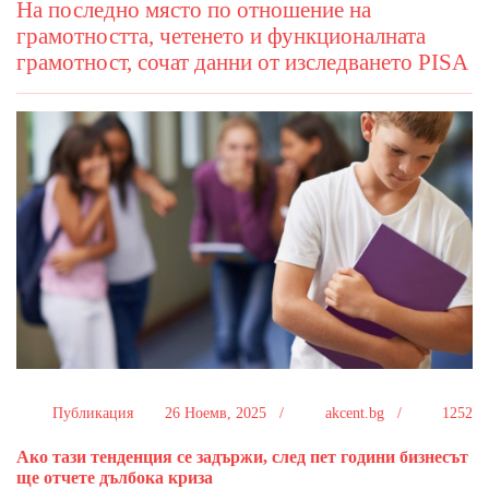
На последно място по отношение на
грамотността, четенето и функционалната
грамотност, сочат данни от изследването PISA
Публикация
26 Ноемв, 2025 /
akcent.bg /
1252
Ако тази тенденция се задържи, след пет години бизнесът
ще отчете дълбока криза