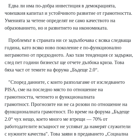
Едва ли има по-добра инвестиция в демокрацията,
човешкия капитал и устойчивото развитие от грамотността.
Уменията за четене определят не само качеството на
образованието, но и развитието на икономиката.
Проблемът в страната ни се задълбочава с всяка следваща
година, като всяко ново поколение е по-функционално
неграмотно от предходното. Ако тази тенденция се задържи,
след пет години бизнесът ще отчете дълбока криза. Това
бяха част от темите на форума „Бъдеще 2.0“.
"Според данните, с които разполагаме от изследването
PISA, сме на последно място по отношение на
грамотността, четенето и функционалната
грамотност. Прогнозите ни не са розови по отношение на
функционалната грамотност. По време на форума „Бъдеще
2.0“ чух нещо, което много ме втрещи — 70% от
работодателите всъщност не успяват да намерят служители
с нужните качества". Това заяви в предаването „Социална