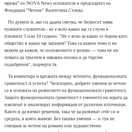
мрежа” по NOVA News основателя и председател на
Фондация "Четене" Валентина Стоева.
По думите ѝ, ако си дадем сметка, че бизнесът няма
нужните служители - не е ясно какво ще се случи в
близките 5 или 10 години. "Не е ясно за какво се борим като
общество и какво ще запазим? Това са важни теми и не
можем да кажем, че положението е розово — това не ни
помага да тръгнем в някаква посока и да търсим
подобрения", подчерта тя.
Тя коментира и връзката между четенето, функционалната
грамотност и успеха? "Безспорно, добрите умения за четене
са в основата на развитието на функционалната грамотност,
Защото функционалната грамотност е умението на хората да
извличат и анализират информация от различни източници.
Както и да вземат решения, така че да развиват себе си и
средата, в която живеят. Без такива умения — и тук не
говорим за четене на романи или художествени