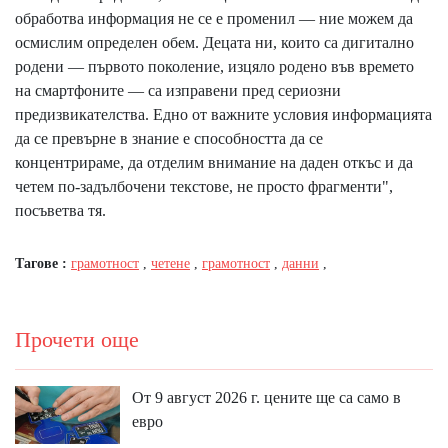
обработва информация не се е променил — ние можем да
осмислим определен обем. Децата ни, които са дигитално
родени — първото поколение, изцяло родено във времето
на смартфоните — са изправени пред сериозни
предизвикателства. Едно от важните условия информацията
да се превърне в знание е способността да се
концентрираме, да отделим внимание на даден откъс и да
четем по-задълбочени текстове, не просто фрагменти",
посъветва тя.
Тагове :
грамотност
,
четене
,
грамотност
,
данни
,
Прочети още
От 9 август 2026 г. цените ще са само в
евро