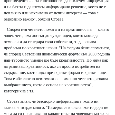
произведения - а за способността да извлечем информация
и на базата ѝ да вземем информирано решение, което не е
повлияно или изкривено от нечии интереси — това е
безкрайно важно", обясни Стоева.
Според нея четенето помага и на креативността — когато
човек чете, има достъп до чужди идеи, които може да
осмисли и да генерира свои собствени, за да решава
проблеми по креативен начин. "На форума беше споменато,
че според Световния икономически форум към 2030 година
най-търсеното умение ще бъде креативността. Но няма как
да развиваш креативност, ако си просто потребител на
съдържание, което идва през кратки форми и кратки видеа.
Това е абсолютно невъзможно — именно четенето развива
въображението, което е основа на креативността",
категорична е тя.
Стоева заяви, че безспорно информацията, която ни
залива, е твърде много. "Измерва се в числа, които дори не
мога да си представя, но капацитетът на човешкия мозък да