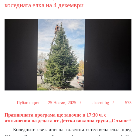
коледната елха на 4 декември
Публикация
25 Ноемв, 2025 /
akcent.bg /
573
Празничната програма ще започне в 17:30 ч. с
изпълнения на децата от Детска вокална група „Слънце“
Коледните светлини на голямата естествена елха пред