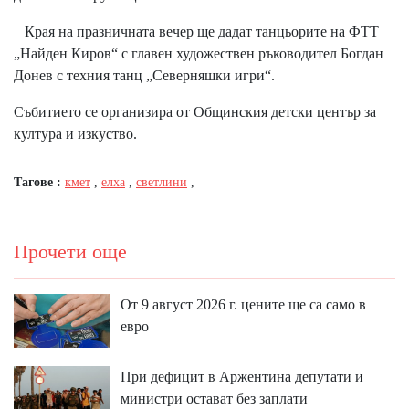
Края на празничната вечер ще дадат танцьорите на ФТТ
„Найден Киров“ с главен художествен ръководител Богдан
Донев с техния танц „Северняшки игри“.
Събитието се организира от Общинския детски център за
култура и изкуство.
Тагове :
кмет
,
елха
,
светлини
,
Прочети още
От 9 август 2026 г. цените ще са само в
евро
При дефицит в Аржентина депутати и
министри остават без заплати