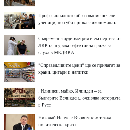
Професионалното образование печели
ученици, но губи връзка с икономиката
Съвременна аудиометрия и експертиза от
ЛКК осигуряват ефективна грижа за
слуха в МЕДИКА
"Справедливите цени" ще се прилагат за
храни, цигари и напитки
,,Илинден, майко, Илинден – за
българите Великден,, оживява историята
в Русе
Николай Ненчев: Вървим към тежка
политическа криза