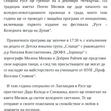
Община Русе ще грейнат на 4 декември /четвъртък/. По
традиция кметът Пенчо Милков ще даде началото на
коледно-новогодишните празници в града, които тази
година ще се проведат с мащабна програма от инициативи,
включващи първото издание на фестивала „Русе –
Коледната звезда на Дунав“.
Празничната програма ще започне в 17:30 ч. с изпълнения
на децата от Детска вокална група „Слънце“ с ръководител
д-р Наталия Константинова. ДЮФА „Зорница“ с
хореографи Милена Михова и Добрин Райчев ще представи
свои народни танци, а след тях присъстващите ще могат да
се насладят на майсторството на учениците от НУИ „Проф.
Веселин Стоянов“.
И тази година специално от Лапландия в Русе ще
пристигнат Дядо Коледа и Снежанка, които ще помогнат на
кмета Милков да светне коледните светлини. Те ще
отправят и своите пожелания за спокойствие и любов в
домовете на русенци.