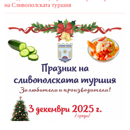
на Сливополската туршия