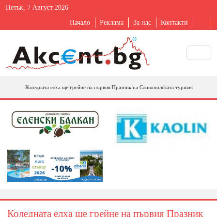
Петък, 7 Август 2026
Начало
Реклама
За нас
Контакти
Коледната елха ще грейне на първия Празник на Сливополската туршия
Коледната елха ще грейне на първия Празник