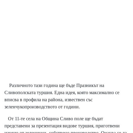
Различното тази година ще бъде Празникът на
Сливополската туршия. Една идея, която максимално се
вписва в профила на района, извествен със
зеленчукопроизводството от години.
От 11-те села на Община Сливо поле ще бъдат
представени за презентация видове туршия, приготвени
изцяло от зеленчуци- собствено производство. Очаква се да