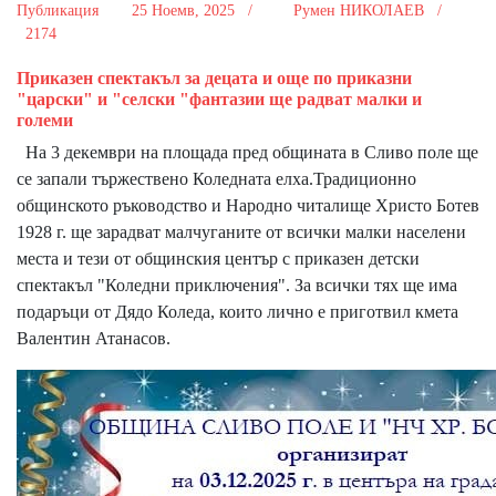
Публикация
25 Ноемв, 2025 /
Румен НИКОЛАЕВ /
2174
Приказен спектакъл за децата и още по приказни
"царски" и "селски "фантазии ще радват малки и
големи
На 3 декември на площада пред общината в Сливо поле ще
се запали тържествено Коледната елха.Традиционно
общинското ръководство и Народно читалище Христо Ботев
1928 г. ще зарадват малчуганите от всички малки населени
места и тези от общинския център с приказен детски
спектакъл "Коледни приключения". За всички тях ще има
подаръци от Дядо Коледа, които лично е приготвил кмета
Валентин Атанасов.