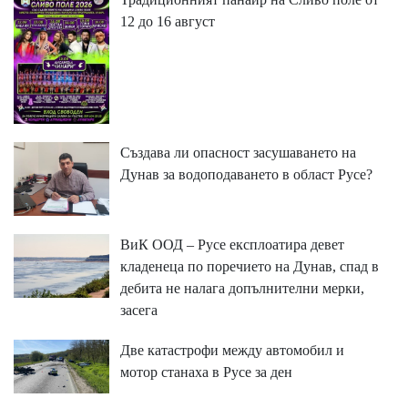
12 до 16 август
Създава ли опасност засушаването на
Дунав за водоподаването в област Русе?
ВиК ООД – Русе експлоатира девет
кладенеца по поречието на Дунав, спад в
дебита не налага допълнителни мерки,
засега
Две катастрофи между автомобил и
мотор станаха в Русе за ден