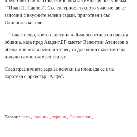
представители на Професионалната гимназия по туризъм
""Иван П. Павлов". Със сигурност тяхното участие ще се
запомни с вкусните зелеви сарми, приготвени със
Сливополско зеле.
Това е нещо, което наистина най-много отива на нашата
община, каза пред Акцент.БГ кметът Валентин Атанасов и
обеща при достатъчно интерес, то догодина събитието да
получи самостоятелен статут.
След празничната заря за всички на площада се има
хоротека с оркестър "Алфа".
Тагове :
елха
,
празник
,
тершия
,
Сливо поле
,