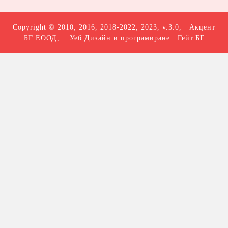
Copyright © 2010, 2016, 2018-2022, 2023, v.3.0,
Акцент
БГ ЕООД
, Уеб Дизайн и програмиране :
Гейт.БГ