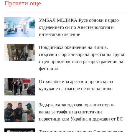
Прочети още
УМБАЛ МЕДИКА Русе обнови изцяло
отделението си по Анестезиология и
интензивно лечение
Повдигнаха обвинение на 8 лица,
свързани с организирана престъпна група
с цел производство и разпространение на
фентанил
От хвалбите за арести и преписки за
купуване на гласове не остана нищо
Задържаха заподозрян организатор на
канал за трафик на синтетични
наркотици към Украйна и държави от ЕС
Традиционният панаир на Сливо поле от