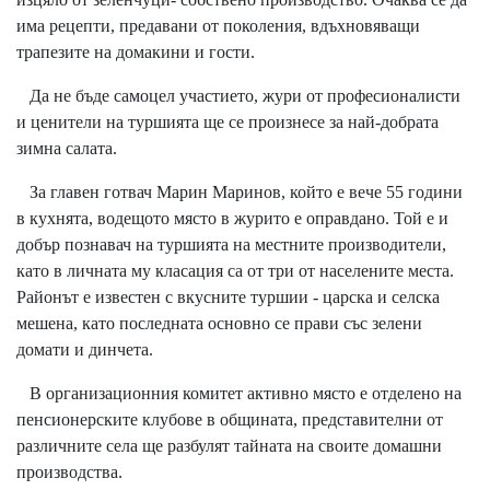
има рецепти, предавани от поколения, вдъхновяващи
трапезите на домакини и гости.
Да не бъде самоцел участието, жури от професионалисти
и ценители на туршията ще се произнесе за най-добрата
зимна салата.
За главен готвач Марин Маринов, който е вече 55 години
в кухнята, водещото място в журито е оправдано. Той е и
добър познавач на туршията на местните производители,
като в личната му класация са от три от населените места.
Районът е известен с вкусните туршии - царска и селска
мешена, като последната основно се прави със зелени
домати и динчета.
В организационния комитет активно място е отделено на
пенсионерските клубове в общината, представителни от
различните села ще разбулят тайната на своите домашни
производства.