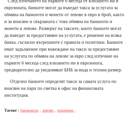
След изтичането на първите 6 месеца от влизането ни в
еврозоната, банките могат да въведат такса за услугата за
обмяна на банкноти и монети от левове в евро в брой, както
и за внасяне и свързаната с това обмяна на банкноти и
монети в левове. Размерът на таксите, които банките могат
да въведат за предоставяне на услугата, е решение на всяка
банка, съгласно вътрешните є правила и политики. Банките
имат задължение при въвеждане на такси за предоставяне
на услугата по обмяна на левове за евро след изтичане на
първите 6 месеца след влизането ни в еврозоната,
предварително да уведомяват БНБ за вида и техния размер.
Отделно банките определят такси за самата услуга по
внасяне на пари по сметка в офис на финансовата
институция.
Тагове :
банкомати
,
левове
,
приемане
,