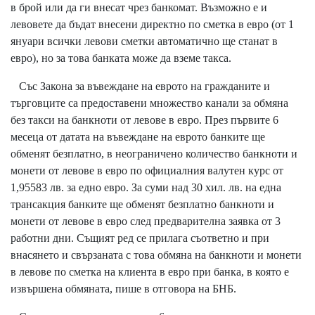
в брой или да ги внесат чрез банкомат. Възможно е и
левовете да бъдат внесени директно по сметка в евро (от 1
януари всички левови сметки автоматично ще станат в
евро), но за това банката може да вземе такса.
Със Закона за въвеждане на еврото на гражданите и
търговците са предоставени множество канали за обмяна
без такси на банкноти от левове в евро. През първите 6
месеца от датата на въвеждане на еврото банките ще
обменят безплатно, в неограничено количество банкноти и
монети от левове в евро по официалния валутен курс от
1,95583 лв. за едно евро. За суми над 30 хил. лв. на една
трансакция банките ще обменят безплатно банкноти и
монети от левове в евро след предварителна заявка от 3
работни дни. Същият ред се прилага съответно и при
внасянето и свързаната с това обмяна на банкноти и монети
в левове по сметка на клиента в евро при банка, в която е
извършена обмяната, пише в отговора на БНБ.