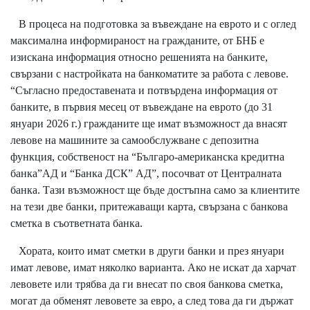
В процеса на подготовка за въвеждане на еврото и с оглед
максимална информираност на гражданите, от БНБ е
изискана информация относно решенията на банките,
свързани с настройката на банкоматите за работа с левове.
“Съгласно предоставената и потвърдена информация от
банките, в първия месец от въвеждане на еврото (до 31
януари 2026 г.) гражданите ще имат възможност да внасят
левове на машините за самообслужване с депозитна
функция, собственост на “Българо-американска кредитна
банка”АД и “Банка ДСК” АД”, посочват от Централната
банка. Тази възможност ще бъде достъпна само за клиентите
на тези две банки, притежаващи карта, свързана с банкова
сметка в съответната банка.
Хората, които имат сметки в други банки и през януари
имат левове, имат няколко варианта. Ако не искат да харчат
левовете или трябва да ги внесат по своя банкова сметка,
могат да обменят левовете за евро, а след това да ги държат