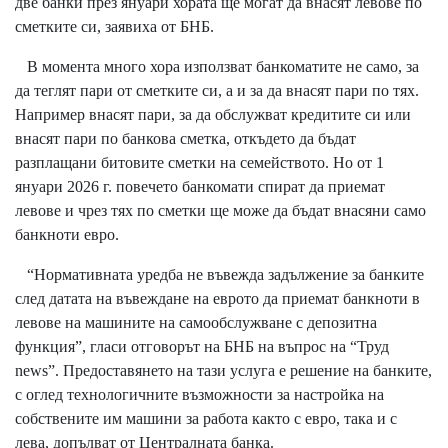
две банки през януари хората ще могат да внасят левове по
сметките си, заявиха от БНБ.
В момента много хора използват банкоматите не само, за
да теглят пари от сметките си, а и за да внасят пари по тях.
Например внасят пари, за да обслужват кредитите си или
внасят пари по банкова сметка, откъдето да бъдат
разплащани битовите сметки на семейството. Но от 1
януари 2026 г. повечето банкомати спират да приемат
левове и чрез тях по сметки ще може да бъдат внасяни само
банкноти евро.
“Нормативната уредба не въвежда задължение за банките
след датата на въвеждане на еврото да приемат банкноти в
левове на машините на самообслужване с депозитна
функция”, гласи отговорът на БНБ на въпрос на “Труд
news”. Предоставянето на тази услуга е решение на банките,
с оглед технологичните възможности за настройка на
собствените им машини за работа както с евро, така и с
лева, допълват от Централната банка.