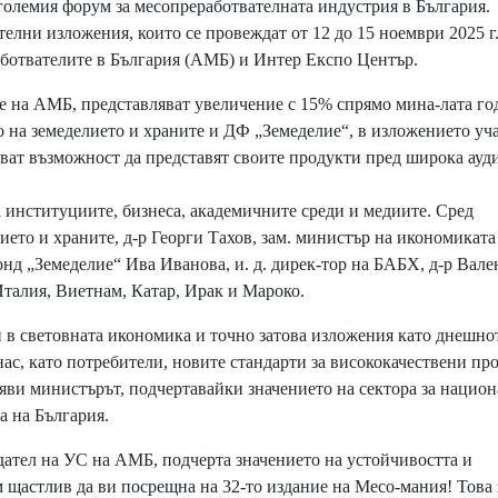
-големия форум за месопреработвателната индустрия в България.
елни изложения, които се провеждат от 12 до 15 ноември 2025 г.
ботвателите в България (АМБ) и Интер Експо Център.
е на АМБ, представляват увеличение с 15% спрямо мина-лата го
 на земеделието и храните и ДФ „Земеделие“, в изложението уч
ават възможност да представят своите продукти пред широка ауд
 институциите, бизнеса, академичните среди и медиите. Сред
ето и храните, д-р Георги Тахов, зам. министър на икономиката
нд „Земеделие“ Ива Иванова, и. д. дирек-тор на БАБХ, д-р Вал
Италия, Виетнам, Катар, Ирак и Мароко.
в световната икономика и точно затова изложения като днешнот
ас, като потребители, новите стандарти за висококачествени пр
яви министърът, подчертавайки значението на сектора за национ
а на България.
ател на УС на АМБ, подчерта значението на устойчивостта и
 щастлив да ви посрещна на 32-то издание на Месо-мания! Това 