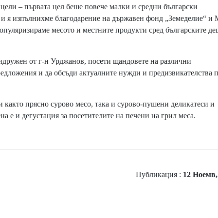
 цели – първата цел беше повече малки и средни български
 и я изпълнихме благодарение на държавен фонд „Земеделие“ и
популяризираме месото и местните продукти сред българските дец
дружен от г-н Урджанов, посети щандовете на различни
предложения и да обсъди актуалните нужди и предизвикателства 
акто прясно сурово месо, така и сурово-пушени деликатеси и
а е и дегустация за посетителите на печени на грил меса.
Публикация :
12 Ноемв, 