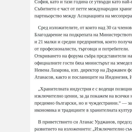
София, като и тази година се утвърди като най
Събитието е част от петте международни хранит
партньорство между Асоциацията на месопрера
Сред изложителите, от които над 30 са членов
Благодарение на подкрепата на Министерството
и 21 малки и средни предприятия, които получ
от професионалисти, търговци и потребители.
Откриването на форума събра представители на
официалните гости бяха министърът на земедели
Невена Лазарова, изп. директор на Държавен фо
Атанасов, както и посланиците на Индонезия, 
„Хранителната индустрия е с водещи позиции 
изключително ценни, за да покажем на всички н
предимно български, но и чуждестранни.“ — за
икономика и традициите в хранителната култур
В приветствието си Атанас Урджанов, председ
развитието на изложението: „Изключително съм