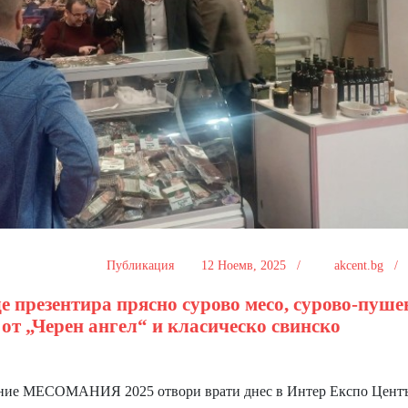
Публикация
12 Ноемв, 2025 /
akcent.bg 
 презентира прясно сурово месо, сурово-пуше
от „Черен ангел“ и класическо свинско
ение МЕСОМАНИЯ 2025 отвори врати днес в Интер Експо Центъ