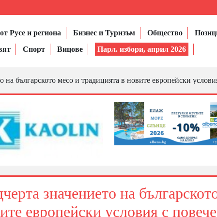
от Русе и региона
Бизнес и Туризъм
Общество
Позиц
вят
Спорт
Вицове
Парл. избори, април 2026
а българското месо и традицията в новите европейски условия
рта значението на българскот
ите европейски условия с повече