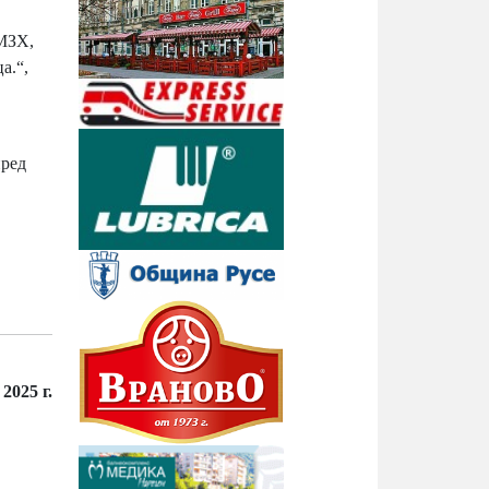
 МЗХ,
а.“,
пред
2025 г.