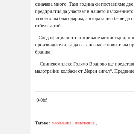
означава много. Тази година си поставихме две
предприятия да участват в нашето изложението
за което им благодарим, а втората цел беше да 
отбеляза той.
След официалното откриване министърът, при
производители, за да се запознае с новите им 
бранша.
Свинекомплекс Голямо Враново ще представи к
малотрайни колбаси от „Черен ангел“. Предвиден
0-0bf
Тагове :
месомания
,
изложение
,