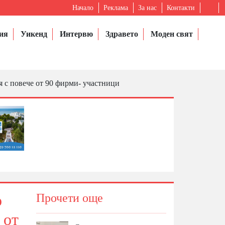
Начало
Реклама
За нас
Контакти
ия
Уикенд
Интервю
Здравето
Моден свят
 с повече от 90 фирми- участници
о
Прочети още
 от