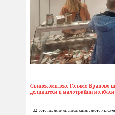
Свинекомплекс Голямо Враново ще
деликатеси и малотрайни колбаси 
32-рото издание на специализираното излож