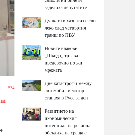
самолетни билети
заделиха депутатите
Дупката в хазната се сви
леко след четвъртия
транш по ПВУ
Новите влакове
,,Шкода,, тръгват
предсрочно по жп
мрежата
Две катастрофи между
/
534
автомобил и мотор
станаха в Русе за ден
ни
Развитието на
икономическия
потенциал на региона
р –
обсъдиха на среща с