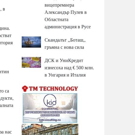
вицепремиера
, в
Александър Пулев в
Областната
администрация в Русе
дина.
астват
Скандалът ,,Боташ,,
итория
гръмна с нова сила
ДСК и УниКредит
изнесоха над € 500 млн.
ентин
в Унгария и Италия
о са
одукти,
алната
за нас