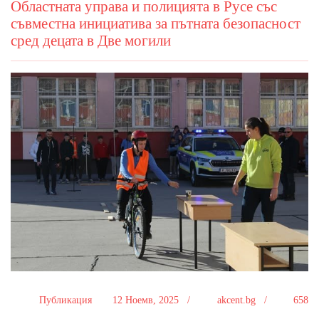
Областната управа и полицията в Русе със
съвместна инициатива за пътната безопасност
сред децата в Две могили
Публикация
12 Ноемв, 2025 /
akcent.bg /
658