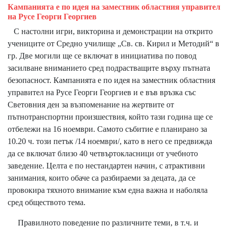
Кампанията е по идея на заместник областния управител
на Русе Георги Георгиев
С настолни игри, викторина и демонстрации на открито
учениците от Средно училище „Св. св. Кирил и Методий“ в
гр. Две могили ще се включат в инициатива по повод
засилване вниманието сред подрастващите върху пътната
безопасност. Кампанията е по идея на заместник областния
управител на Русе Георги Георгиев и е във връзка със
Световния ден за възпоменание на жертвите от
пътнотранспортни произшествия, който тази година ще се
отбележи на 16 ноември. Самото събитие е планирано за
10.20 ч. този петък /14 ноември/, като в него се предвижда
да се включат близо 40 четвъртокласници от учебното
заведение. Целта е по нестандартен начин, с атрактивни
занимания, които обаче са разбираеми за децата, да се
провокира тяхното внимание към една важна и наболяла
сред обществото тема.
Правилното поведение по различните теми, в т.ч. и