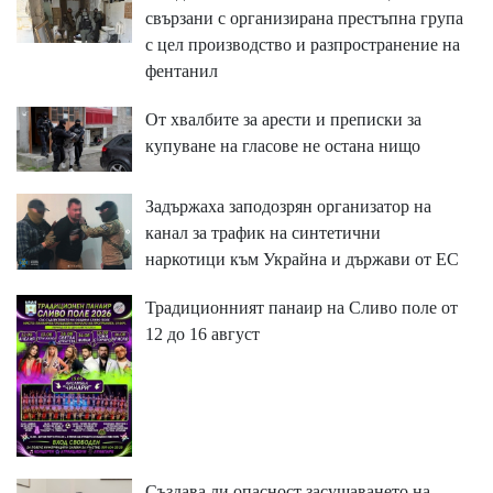
свързани с организирана престъпна група
с цел производство и разпространение на
фентанил
От хвалбите за арести и преписки за
купуване на гласове не остана нищо
Задържаха заподозрян организатор на
канал за трафик на синтетични
наркотици към Украйна и държави от ЕС
Традиционният панаир на Сливо поле от
12 до 16 август
Създава ли опасност засушаването на