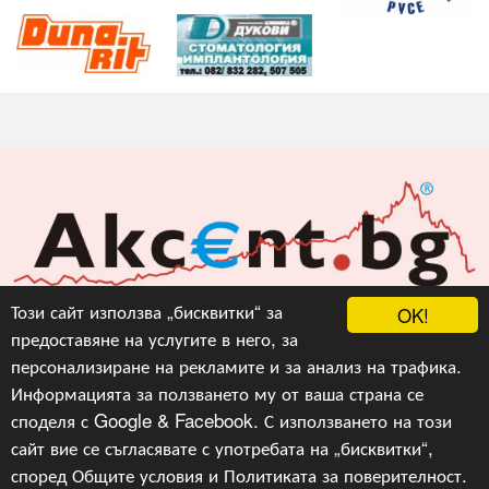
Акцент БГ ЕООД
Този сайт използва „бисквитки“ за
OK!
предоставяне на услугите в него, за
info@akcent.bg
персонализиране на рекламите и за анализ на трафика.
Facebook
Информацията за ползването му от ваша страна се
споделя с Google & Facebook. С използването на този
сайт вие се съгласявате с употребата на „бисквитки“,
Copyright © 2010, 2016, 2018-2022, 2023, v.3.0,
Акцент
БГ ЕООД
, Уеб Дизайн и програмиране :
Гейт.БГ
според
Общите условия
и
Политиката за поверителност
.