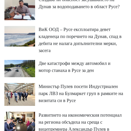
Дунав за водоподаването в област Русе?
ВиК ООД – Русе експлоатира девет
кладенеца по поречието на Дунав, спад в
дебита не налага допълнителни мерки,
засега
Две катастрофи между автомобил и
мотор станаха в Русе за ден
Министър Пулев посети Индустриален
парк ЛВЗ на Булмаркет груп в рамките на
визитата си в Русе
Развитието на икономическия потенциал
на региона обсъдиха на среща с
вицепремиера Александър Пулев в