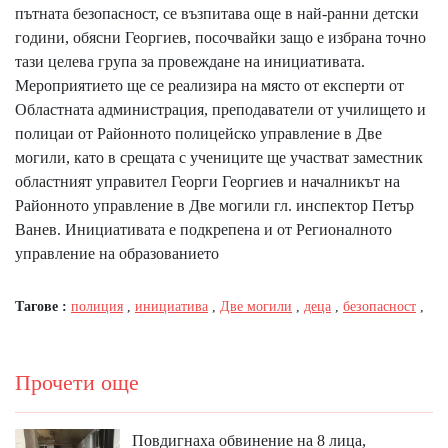
пътната безопасност, се възпитава още в най-ранни детски
години, обясни Георгиев, посочвайки защо е избрана точно
тази целева група за провеждане на инициативата.
Мероприятието ще се реализира на място от експерти от
Областната администрация, преподаватели от училището и
полицаи от Районното полицейско управление в Две
могили, като в срещата с учениците ще участват заместник
областният управител Георги Георгиев и началникът на
Районното управление в Две могили гл. инспектор Петър
Ванев. Инициативата е подкрепена и от Регионалното
управление на образованието
Тагове :
полиция
,
инициатива
,
Две могили
,
деца
,
безопасност
,
Прочети още
Повдигнаха обвинение на 8 лица,