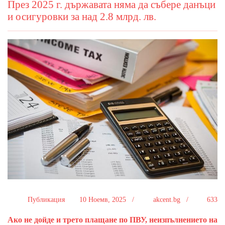
През 2025 г. държавата няма да събере данъци
и осигуровки за над 2.8 млрд. лв.
Публикация
10 Ноемв, 2025 /
akcent.bg /
633
Ако не дойде и трето плащане по ПВУ, неизпълнението на