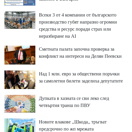
Всеки 3 от 4 компании от българското
производство губят напразно огромни
средства и ресурс поради страх или
неразбиране на AI
Сметната палата започна проверка за
конфликт на интереси на Делян Пеевски
Над 1 млн. евро за обществени поръчки
за самолетни билети заделиха депутатите
Дупката в хазната се сви леко след
четвъртия транш по ПВУ
Новите влакове ,,Шкода,, тръгват
предсрочно по жп мрежата