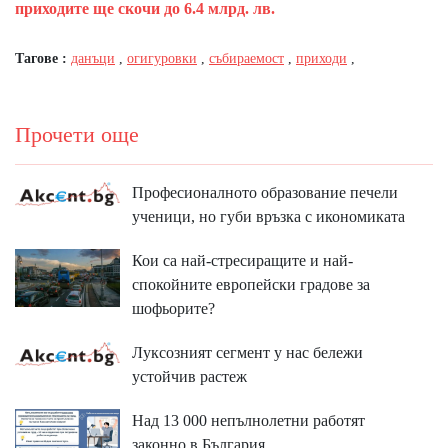
приходите ще скочи до 6.4 млрд. лв.
Тагове :
данъци
,
огигуровки
,
събираемост
,
приходи
,
Прочети още
Професионалното образование печели
ученици, но губи връзка с икономиката
Кои са най-стресиращите и най-
спокойните европейски градове за
шофьорите?
Луксозният сегмент у нас бележи
устойчив растеж
Над 13 000 непълнолетни работят
законно в България