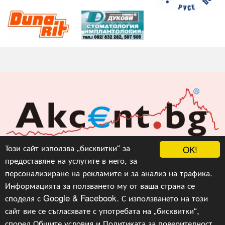
Акцент БГ ЕООД
Този сайт използва „бисквитки“ за
OK!
предоставяне на услугите в него, за
info@akcent.bg
персонализиране на рекламите и за анализ на трафика.
Facebook
Информацията за ползването му от ваша страна се
споделя с Google & Facebook. С използването на този
сайт вие се съгласявате с употребата на „бисквитки“,
Copyright © 2010, 2016, 2018-2022, 2023, v.3.0,
Акцент
БГ ЕООД
, Уеб Дизайн и програмиране :
Гейт.БГ
според
Общите условия
и
Политиката за поверителност
.