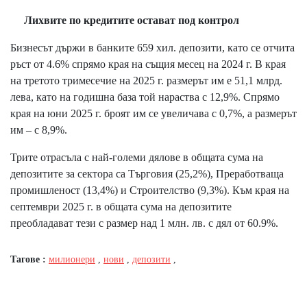
Лихвите по кредитите остават под контрол
Бизнесът държи в банките 659 хил. депозити, като се отчита
ръст от 4.6% спрямо края на същия месец на 2024 г. В края
на третото тримесечие на 2025 г. размерът им е 51,1 млрд.
лева, като на годишна база той нараства с 12,9%. Спрямо
края на юни 2025 г. броят им се увеличава с 0,7%, а размерът
им – с 8,9%.
Трите отрасъла с най-големи дялове в общата сума на
депозитите за сектора са Търговия (25,2%), Преработваща
промишленост (13,4%) и Строителство (9,3%). Към края на
септември 2025 г. в общата сума на депозитите
преобладават тези с размер над 1 млн. лв. с дял от 60.9%.
Тагове :
милионери
,
нови
,
депозити
,