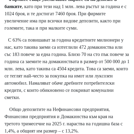
банките
, като при тези над 1 млн. лева ръстът за година е с
1024 броя, и те достигат 7460 броя. При фирмите
увеличение има при всички видове депозити, както при
големите, така и при малките суми.
С 63% са повишават за година кредитните милионери у
нас, като такива заеми са изтеглили 472 домакинства или
със 183 повече за една година. Близо 70 на сто пък повече за
година са заемите на домакинствата в размер от 500 000 до 1
млн. лева, като такива са 4504 кредита. Това са заеми, които
се теглят най-често за покупка на имот или луксозен
автомобил. Намаляват обаче дребните потребителски
кредити, с които обикновено се покриват комунални
сметки.
Общо депозитите на Нефинансови предприятия,
Финансови предприятия и Домакинства към края на
третото тримесечие на 2025 г. нараства на годишна база с
1,4%, а общият им размер – с 13,2%.