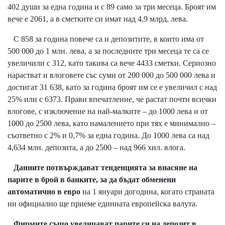
402 души за една година и с 89 само за три месеца. Броят им
вече е 2061, а в сметките си имат над 4,9 млрд. лева.
С 858 за година повече са и депозитите, в които има от
500 000 до 1 млн. лева, а за последните три месеца те са се
увеличили с 312, като такива са вече 4433 сметки. Сериозно
нарастват и влоговете със суми от 200 000 до 500 000 лева и
достигат 31 638, като за година броят им се е увеличил с над
25% или с 6373. Прави впечатление, че растат почти всички
влогове, с изключение на най-малките – до 1000 лева и от
1000 до 2500 лева, като намалението при тях е минимално –
съответно с 2% и 0,7% за една година. До 1000 лева са над
4,634 млн. депозита, а до 2500 – над 966 хил. влога.
Данните потвърждават тенденцията за внасяне на
парите в брой в банките, за да бъдат обменени
автоматично в евро
на 1 януари догодина, когато страната
ни официално ще приеме единната европейска валута.
Фирмите също увеличават парите си на депозит в