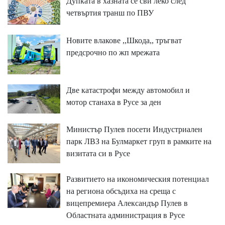
Дупката в хазната се сви леко след
четвъртия транш по ПВУ
Новите влакове ,,Шкода,, тръгват
предсрочно по жп мрежата
Две катастрофи между автомобил и
мотор станаха в Русе за ден
Министър Пулев посети Индустриален
парк ЛВЗ на Булмаркет груп в рамките на
визитата си в Русе
Развитието на икономическия потенциал
на региона обсъдиха на среща с
вицепремиера Александър Пулев в
Областната администрация в Русе