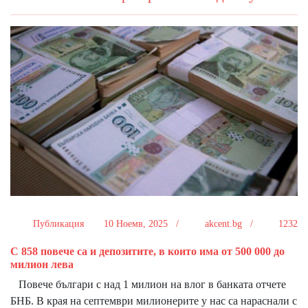
Публикация
10 Ноемв, 2025 /
akcent.bg /
1232
С 858 повече са и депозитите, в които има от 500 000 до
милион лева
Повече българи с над 1 милион на влог в банката отчете
БНБ. В края на септември милионерите у нас са нараснали с