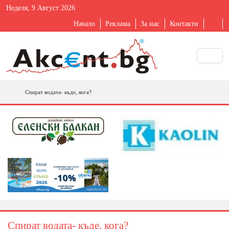
Неделя, 9 Август 2026
Начало
Реклама
За нас
Контакти
Спират водата- къде, кога?
Спират водата- къде, кога?