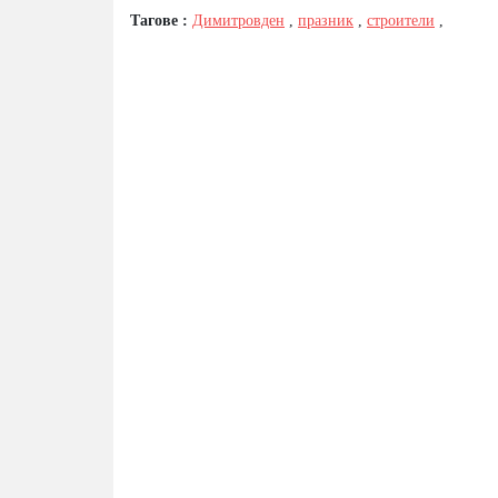
Тагове :
Димитровден
,
празник
,
строители
,