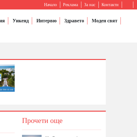
Начало
Реклама
За нас
Контакти
ия
Уикенд
Интервю
Здравето
Моден свят
Прочети още