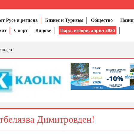
от Русе и региона
Бизнес и Туризъм
Общество
Позиц
вят
Спорт
Вицове
Парл. избори, април 2026
ровден!
отбелязва Димитровден!