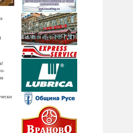
та
д
я!
нo-
зa
ичecĸи