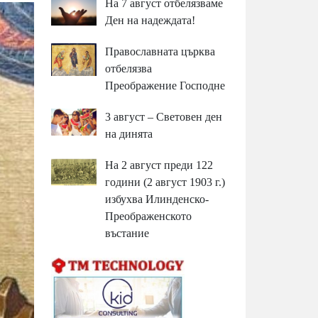
На 7 август отбелязваме
Ден на надеждата!
Православната църква
отбелязва
Преображение Господне
3 август – Световен ден
на динята
На 2 август преди 122
години (2 август 1903 г.)
избухва Илинденско-
Преображенското
въстание