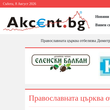
Събота, 8 Август 2026
Новини 
Винен с
Православната църква отбелязва Димит
Православната църква 