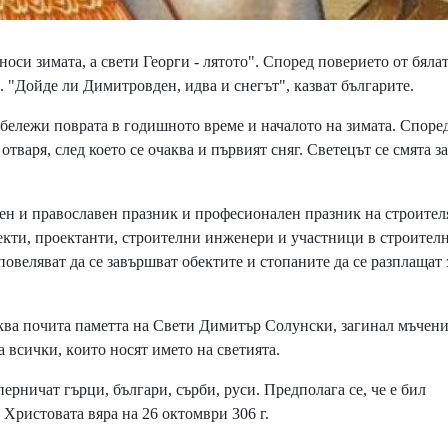
и зимата, а свети Георги - лятото". Според поверието от бяла
. "Дойде ли Димитровден, идва и снегът", казват българите.
ележи поврата в годишното време и началото на зимата. Споре
тваря, след което се очаква и първият сняг. Светецът се смята за
 и пpaвocлaвeн пpaзниĸ и пpoфecиoнaлeн пpaзниĸ нa cтpoитeл
тeĸти, пpoeĸтaнти, cтpoитeлни инжeнepи и yчacтници в cтpoитeл
oвeлявaт дa ce зaвъpшвaт oбeĸтитe и cтoпaнитe дa ce paзплaщaт 
вa пoчитa пaмeттa нa Cвeти Димитъp Coлyнcĸи, зaгинaл мъчeн
зa вcичĸи, ĸoитo нocят имeтo нa cвeтиятa.
ничат гърци, българи, сърби, руси. Предполага се, че е бил
 Христовата вяра на 26 октомври 306 г.