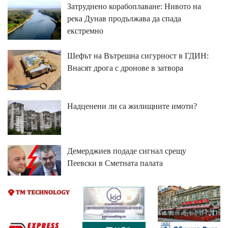
Затруднено корабоплаване: Нивото на
река Дунав продължава да спада
екстремно
Шефът на Вътрешна сигурност в ГДИН:
Внасят дрога с дронове в затвора
Надценени ли са жилищните имоти?
Демерджиев подаде сигнал срещу
Пеевски в Сметната палата