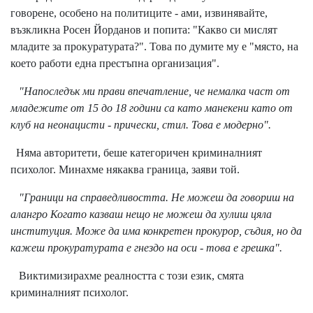
говорене, особено на политиците - ами, извинявайте,
възкликна Росен Йорданов и попита: "Какво си мислят
младите за прокуратурата?". Това по думите му е "място, на
което работи една престъпна организация".
"Напоследък ми прави впечатление, че немалка част от
младежите от 15 до 18 години са като манекени като от
клуб на неонацисти - прически, стил. Това е модерно".
Няма авторитети, беше категоричен криминалният
психолог. Минахме някаква граница, заяви той.
"Граници на справедливостта. Не можеш да говориш на
алангро Когато казваш нещо не можеш да хулиш цяла
институция. Може да има конкретен прокурор, съдия, но да
кажеш прокуратурата е гнездо на оси - това е грешка".
Виктимизирахме реалността с този език, смята
криминалният психолог.