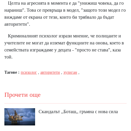
Целта на агресията в момента е да "унижиш човека, да го
нараниш". Това се превръща в модел, "защото този модел го
виждаме от екрана от тези, които би трябвало да бъдат
авторитети".
Криминалният психолог изрази мнение, че полицаите и
учителите не могат да изземат функциите на онова, което в
семействата изграждаме у децата - "просто не става", каза
той.
Тагове :
психолог
,
авторитети
,
хулиган
,
Прочети още
Скандалът ,,Боташ,, гръмна с нова сила