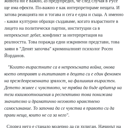
живота ни е важно, аз предупредих, че след случая в Русе
ще има ефекти. По-важно е как интерпретираме нещата. И
затова реакцията ни и тогава и сега е една и съща. А именно
- какви културни образци създаваме, когато възрастните в
лицето на политически партии, институции са в
непрекъснат дебат, конфликт за интерпретация на
реалността. Това поражда едни изкривени представи, това
заяви в "Денят започва" криминалният психолог Росен
Йорданов.
"Когато възрастните са в непрекъсната война, онова
което отправят и възпитават в децата си е един феномен
на преждевременната зрялост, на фалшивия възрастен.
Детето живее с чувството, че трябва да бъде арбитър на
тези взаимоотношения и респективно това понижава
значително и драматично неговото нравствено
самосъзнание. То започва да се чувства в правото си да
прави неща, които не са за него".
Според него е станало модерно да си хулиган. Начинът на