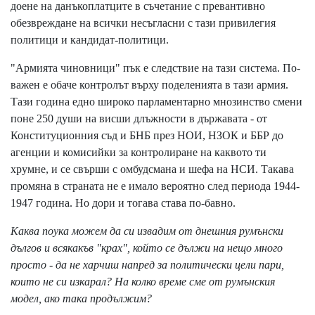
доене на данъкоплатците в съчетание с превантивно
обезвреждане на всички несъгласни с тази привилегия
политици и кандидат-политици.
"Армията чиновници" пък е следствие на тази система. По-
важен е обаче контролът върху поделенията в тази армия.
Тази година едно широко парламентарно мнозинство смени
поне 250 души на висши длъжности в държавата - от
Конституционния съд и БНБ през НОИ, НЗОК и ББР до
агенции и комисийки за контролиране на каквото ти
хрумне, и се свърши с омбудсмана и шефа на НСИ. Такава
промяна в страната не е имало вероятно след периода 1944-
1947 година. Но дори и тогава става по-бавно.
Каква поука можем да си извадим от днешния румънски
дългов и всякакъв "крах", който се дължи на нещо много
просто - да не харчиш напред за политически цели пари,
които не си изкарал? На колко време сме от румънския
модел, ако така продължим?