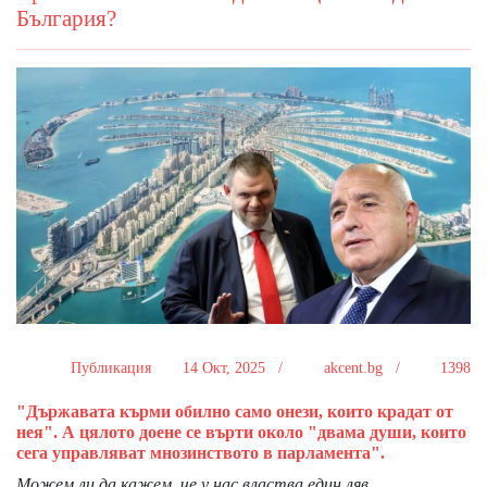
България?
Публикация
14 Окт, 2025 /
akcent.bg /
1398
"Държавата кърми обилно само онези, които крадат от
нея". А цялото доене се върти около "двама души, които
сега управляват мнозинството в парламента".
Можем ли да кажем, че у нас властва един ляв