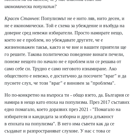
икономически популизъм?
Красен Станчев
: Популизмът не е нито ляв, нито десен, и
не е икономически. Той е схема за убеждение и възбуда на
доверие сред невежи избиратели. Просто намирате нещо,
което не е проблем, но убеждавате другите, че е
жизненоважен такъв, както и че вие и вашите приятели ще
го решите. Такова политическо поведение винаги печели,
понеже нещото по начало не е проблем или се решава от
само себе си. Трудно е само неговото изнамиране. Ако
обществото е невежо, е достатъчно да посочите "враг" и да
пуснете слух, че този "враг" е виновен за "проблема".
Но по-конкретно на въпроса ти - общо взето, да. България се
намира в нещо като епоха на популизма. През 2017 съставих
едно помагало, което доразвих през 2021 - "Помагало на
избирателя и кандидата за изборна и друга длъжност
в епохата на популизма". В него има съвети как да се
създават и разпространяват слухове. У нас с това се