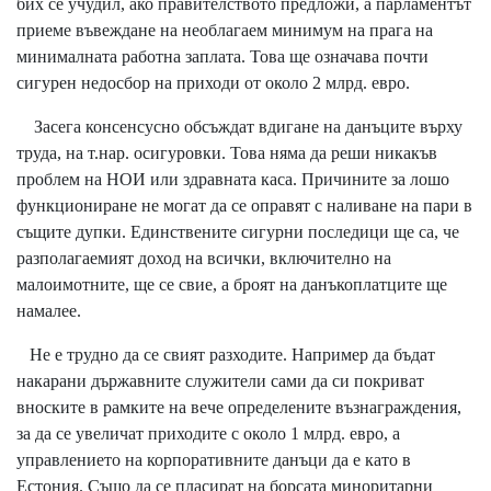
бих се учудил, ако правителството предложи, а парламентът
приеме въвеждане на необлагаем минимум на прага на
минималната работна заплата. Това ще означава почти
сигурен недосбор на приходи от около 2 млрд. евро.
Засега консенсусно обсъждат вдигане на данъците върху
труда, на т.нар. осигуровки. Това няма да реши никакъв
проблем на НОИ или здравната каса. Причините за лошо
функциониране не могат да се оправят с наливане на пари в
същите дупки. Единствените сигурни последици ще са, че
разполагаемият доход на всички, включително на
малоимотните, ще се свие, а броят на данъкоплатците ще
намалее.
Не е трудно да се свият разходите. Например да бъдат
накарани държавните служители сами да си покриват
вноските в рамките на вече определените възнаграждения,
за да се увеличат приходите с около 1 млрд. евро, а
управлението на корпоративните данъци да е като в
Естония. Също да се пласират на борсата миноритарни