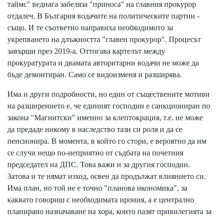
таймс" веднага забеляза "приноса" на главния прокурор
отдалеч. В България водачите на политическите партии -
също. И те съответно направиха необходимото за
укрепването на длъжността "главен прокурор". Процесът
завърши през 2019-а. Оттогава картелът между
прокуратурата и двамата авторитарни водачи не може да
бъде демонтиран. Само се видоизменя и разширява.
Има и други подробности, но един от съществените мотиви
на разширението е, че единият господин е санкциониран по
закона "Магнитски" именно за клептокрация, т.е. не може
да предаде никому в наследство тази си роля и да се
пенсионира. В момента, в който го стори, е вероятно да им
се случи нещо по-неприятно от съдбата на почетния
председател на ДПС. Това важи и за другия господин.
Затова и те нямат изход, освен да продължат влиянието си.
Има план, но той не е точно "планова икономика", за
каквато говориш с необходимата ирония, а е централно
планирано назначаване на хора, които пазят привилегията за