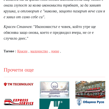
онази глупост за колко икономисти трябват, за да завият
крушка, и отговорът е "николко, защото пазарът вече сам я
е завил от само себе си".
Красен Станчев
: "Икономистът е човек, който утре ще
обяснява защо онова, което е предвидил вчера, не се е
случило днес."
Тагове :
Красен
,
малцинство
,
доене
,
Прочети още