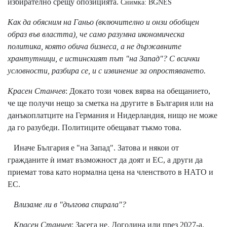
избирателно срещу опозицията.
Снимка: BGNES
Как да обясним на Ганьо (включително и онзи обобщен
образ във властта), че само разумна икономическа
политика, която обича бизнеса, а не държавните
хрантутници, е истинският път "на Запад"? С всички
условности, разбира се, и с извинение за опростяването.
Красен Станчев
: Докато този човек вярва на обещанието,
че ще получи нещо за сметка на другите в България или на
данъкоплатците на Германия и Нидерландия, нищо не може
да го разубеди. Политиците обещават тъкмо това.
Иначе България е "на Запад". Затова и някои от
гражданите ѝ имат възможност да доят и ЕС, а други да
приемат това като нормална цена на членството в НАТО и
ЕС.
Влизаме ли в "дългова спирала"?
Красен Станчев
: Засега не. Догодина или през 2027-а.