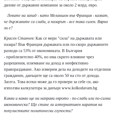
дялове от държавни компании за около 2 млрд. евро.
Левите на запад - като Меланшон във Франция - казват,
че държавите са слаби, а пазарът - все така силен. Вярно
ли е?
Красен Станчев
: Как се мери "сила" на държавата или
пазара? Във Франция държавата или по-скоро държавните
разходи са 53% от икономиката. В България
- приблизително 40%, но има скрито влияние чрез
разрешения, изземване на доход и неефективно
правораздаване. Ако измерим дела на доходите на отделния
гражданин, данъците ще са около 50 на сто от дохода.
Засега. Това всеки може да го провери за себе си, ако
използва калкулатора за данъци
www.kolkodavam.bg
Какви и какво ще ни направи еврото - по-слаби или по-силни
икономически? Ще стане ли алтернативен наратив на
популистките политически глупости?