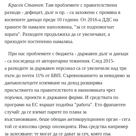
Красен Станчев
: Там проблемите с правителствени
разходи - дефицит, дълг и пр. - са заложени с промяна в
косвените данъци преди 10 години. От 2016-а ДДС на
храните бе намален наполовина, "за се подпомогнат
хората". Разходите продължиха да се увеличават, а
приходите постепенно намаляха.
При нас проблемите с бюджета - държавен дълг и данъци
- са последица от авторитарни тежнения. След 2015-
а разходите за държавен персонал са се увеличили над три
пъти до почти 11% от БВП. Съревнованието за невидимо за
данъкоплатците изземване на доход разширява
присъствието на правителството в икономиката чрез
поръчки, проекти и държавни фирми. И средствата по
програми на ЕС вършат подобна "работа". Ето фрапантен
случай: да се вземат парите по плана за
възстановяване, беше обещан антикорупционен орган - сега
той се използва срещу опозицията. Има средства например
за залесяване: те могат да се дават за сеч, която пък