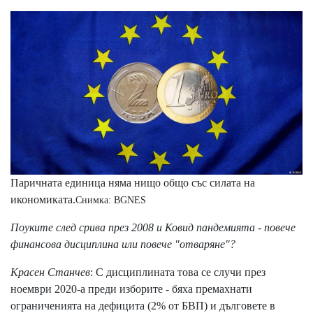
Паричната единица няма нищо общо със силата на
икономиката.
Снимка: BGNES
Поуките след срива през 2008 и Ковид пандемията - повече
финансова дисциплина или повече "отваряне"?
Красен Станчев
: С дисциплината това се случи през
ноември 2020-а преди изборите - бяха премахнати
ограниченията на дефицита (2% от БВП) и дълговете в