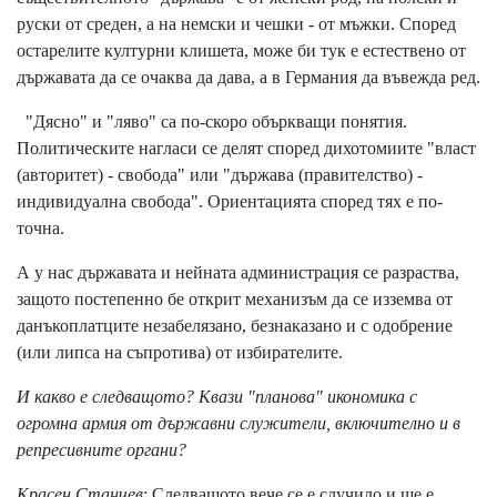
руски от среден, а на немски и чешки - от мъжки. Според
остарелите културни клишета, може би тук е естествено от
държавата да се очаква да дава, а в Германия да въвежда ред.
"Дясно" и "ляво" са по-скоро объркващи понятия.
Политическите нагласи се делят според дихотомиите "власт
(авторитет) - свобода" или "държава (правителство) -
индивидуална свобода". Ориентацията според тях е по-
точна.
А у нас държавата и нейната администрация се разраства,
защото постепенно бе открит механизъм да се изземва от
данъкоплатците незабелязано, безнаказано и с одобрение
(или липса на съпротива) от избирателите.
И какво е следващото? Квази "планова" икономика с
огромна армия от държавни служители, включително и в
репресивните органи?
Красен Станчев
: Следващото вече се е случило и ще е