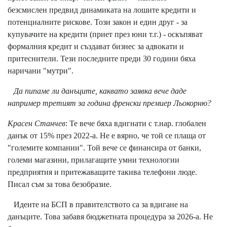
безсмислен предвид динамиката на лошите кредити и
потенциалните рискове. Този закон и един друг - за
купувачите на кредити (приет през юни т.г.) - оскъпяват
формалния кредит и създават бизнес за адвокати и
притеснители. Тези последните преди 30 години бяха
наричани "мутри".
Да пипаме ли данъците, каквато заявка вече даде
например третият за година френски премиер Льокорню?
Красен Станчев
: Те вече бяха вдигнати с т.нар. глобален
данък от 15% през 2022-а. Не е вярно, че той се плаща от
"големите компании". Той вече се финансира от банки,
големи магазини, прилагащите умни технологии
предприятия и притежаващите такива телефони люде.
Писал съм за това безобразие.
Идеите на БСП в правителството са за вдигане на
данъците. Това забавя бюджетната процедура за 2026-а. Не