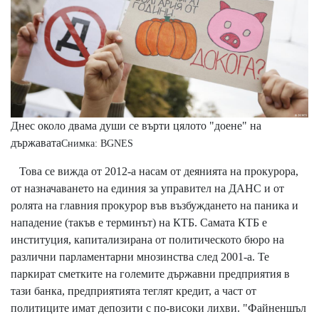
Днес около двама души се върти цялото "доене" на
държавата
Снимка: BGNES
Това се вижда от 2012-а насам от деянията на прокурора,
от назначаването на единия за управител на ДАНС и от
ролята на главния прокурор във възбуждането на паника и
нападение (такъв е терминът) на КТБ. Самата КТБ е
институция, капитализирана от политическото бюро на
различни парламентарни мнозинства след 2001-a. Те
паркират сметките на големите държавни предприятия в
тази банка, предприятията теглят кредит, а част от
политиците имат депозити с по-високи лихви. "Файненшъл