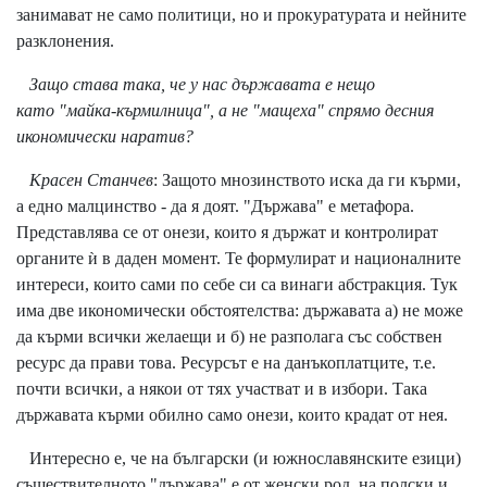
занимават не само политици, но и прокуратурата и нейните
разклонения.
Защо става така, че у нас държавата е нещо
като "майка-кърмилница", а не "мащеха" спрямо десния
икономически наратив?
Красен Станчев
: Защото мнозинството иска да ги кърми,
а едно малцинство - да я доят. "Държава" е метафора.
Представлява се от онези, които я държат и контролират
органите ѝ в даден момент. Те формулират и националните
интереси, които сами по себе си са винаги абстракция. Тук
има две икономически обстоятелства: държавата а) не може
да кърми всички желаещи и б) не разполага със собствен
ресурс да прави това. Ресурсът е на данъкоплатците, т.е.
почти всички, а някои от тях участват и в избори. Така
държавата кърми обилно само онези, които крадат от нея.
Интересно е, че на български (и южнославянските езици)
съществителното "държава" е от женски род, на полски и