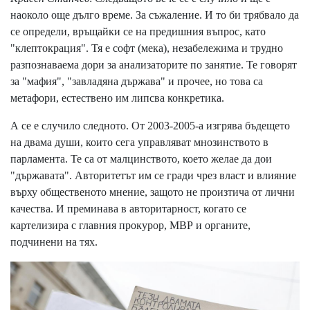
наоколо още дълго време. За съжаление. И то би трябвало да
се определи, връщайки се на предишния въпрос, като
"клептокрация". Тя е софт (мека), незабележима и трудно
разпознаваема дори за анализаторите по занятие. Те говорят
за "мафия", "завладяна държава" и прочее, но това са
метафори, естествено им липсва конкретика.
А се е случило следното. От 2003-2005-а изгрява бъдещето
на двама души, които сега управляват мнозинството в
парламента. Те са от малцинството, което желае да дои
"държавата". Авторитетът им се гради чрез власт и влияние
върху общественото мнение, защото не произтича от лични
качества. И преминава в авторитарност, когато се
картелизира с главния прокурор, МВР и органите,
подчинени на тях.