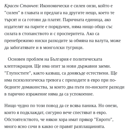
Красен Станчев
: Икономически е силен онзи, който е
"силен" в главата и предлага на другите нещо, което те
търсят и са готови да платят. Паричната единица, ако
издателят на парите е порядъчен, няма нищо общо със
силата в стопанството и с просперитета. Ако са
пренебрежимо ниски разходите за обмяна на валута, може
да забогатявате и в монголски тугрици.
Основен проблем на България е политическата
клептокрация. Ще има опит за нови държавни заеми.
"Глупостите", както казваш, са донякъде естествени. Ще
има психологическа тревога с приходите в евро при по-
бедните домакинства, за които два пъти по-ниските разходи
в парично изражение няма да са успокоение.
Нищо чудно по този повод да се всява паника. Но онези,
които я подклаждат, сигурно вече спестяват в евро.
Обстоятелството, че някои хора имат прякор "Еврото",
много ясно сочи в какво се правят разплащанията.