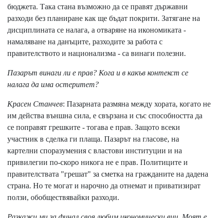
бюджета. Така стана възможно да се правят държавни
разходи без планиране как ще бъдат покрити. Затягане на
дисциплината се налага, а отваряне на икономиката -
намаляване на данъците, разходите за работа с
правителството и национализма - са винаги полезни.
Пазарът винаги ли е прав? Кога и в какъв контекст се
налага да има остеритет?
Красен Станчев
: Пазарната размяна между хората, когато не
им действа външна сила, е свързана и със способността да
се поправят грешките - тогава е прав. Защото всеки
участник в сделка ги плаща. Пазарът на гласове, на
картелни споразумения с властови институции и на
привилегии по-скоро никога не е прав. Политиците и
правителствата "грешат" за сметка на гражданите на дадена
страна. Но те могат и нарочно да отнемат и приватизират
ползи, обобществявайки разходи.
Разкажи ми за финал своя любим икономически виц. Моят е