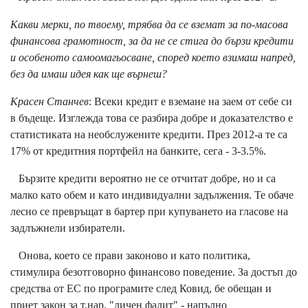
Какви мерки, по твоему, трябва да се вземат за по-масова
финансова грамотност, за да не се стига до бързи кредити
и особеното самоомагьосване, според което взимаш напред,
без да имаш идея как ще върнеш?
Красен Станчев
: Всеки кредит е вземане на заем от себе си
в бъдеще. Изглежда това се разбира добре и доказателство е
статистиката на необслужените кредити. През 2012-а те са
17% от кредитния портфейл на банките, сега - 3-3.5%.
Бързите кредити вероятно не се отчитат добре, но и са
малко като обем и като индивидуални задължения. Те обаче
лесно се превръщат в бартер при купуването на гласове на
задлъжнели избиратели.
Онова, което се прави законово и като политика,
стимулира безотговорно финансово поведение. За достъп до
средства от ЕС по програмите след Ковид, бе обещан и
приет закон за т.нар. "личен фалит" - напълно