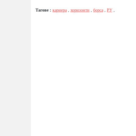
Тагове :
кариера
,
хоризонти
,
борса
,
РУ
,