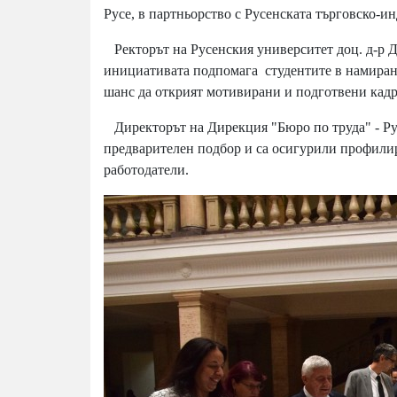
Русе, в партньорство с Русенската търговско-и
Ректорът на Русенския университет доц. д-р Д
инициативата подпомага студентите в намиранет
шанс да открият мотивирани и подготвени кадр
Директорът на Дирекция "Бюро по труда" - Рус
предварителен подбор и са осигурили профил
работодатели.