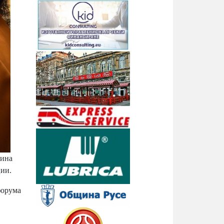
лина
ции.
форума