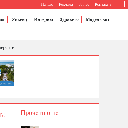
Начало
Реклама
За нас
Контакти
ия
Уикенд
Интервю
Здравето
Моден свят
верситет
та
Прочети още