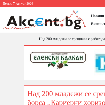
Петък, 7 Август 2026
Новини 
Винен с
Над 200 младежи се срещнаха с работода
Над 200 младежи се сре
борса ,,Кариерни хоризо