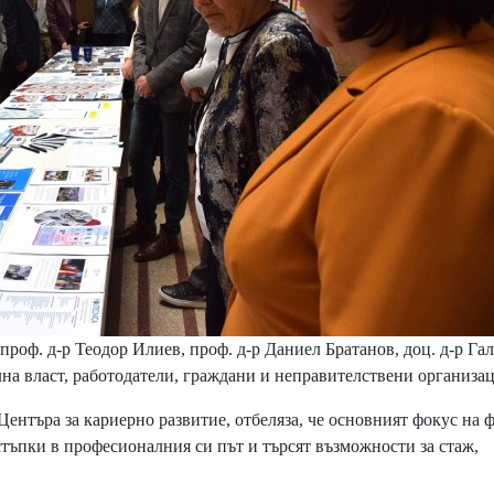
проф. д-р Теодор Илиев, проф. д-р Даниел Братанов, доц. д-р Га
лна власт, работодатели, граждани и неправителствени организа
ентъра за кариерно развитие, отбеляза, че основният фокус на 
 стъпки в професионалния си път и търсят възможности за стаж,