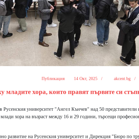
Публикация
14 Окт, 2025 /
akcent.bg 
у младите хора, които правят първите си стъп
в Русенския университет "Ангел Кънчев" над 50 представители 
 млади хора на възраст между 16 и 29 години, търсещи професио
но развитие на Русенския университет и Дирекция "Бюро по тру