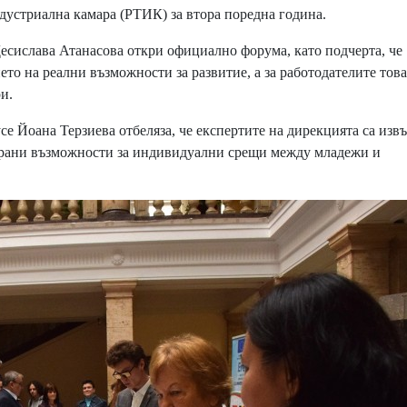
ндустриална камара (РТИК) за втора поредна година.
есислава Атанасова откри официално форума, като подчерта, че
о на реални възможности за развитие, а за работодателите това
и.
е Йоана Терзиева отбеляза, че експертите на дирекцията са из
ирани възможности за индивидуални срещи между младежи и