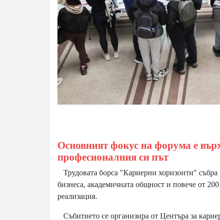
Основният фокус на форума е върх
професионалния си път
Трудовата борса "Кариерни хоризонти" събра 
бизнеса, академичната общност и повече от 200
реализация.
Събитието се организира от Центъра за кариер