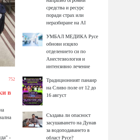
напразно огромни
средства и ресурс
поради страх или
неразбиране на AI
УМБАЛ МЕДИКА Русе
обнови изцяло
отделението си по
Анестезиология и
интензивно лечение
/
752
Традиционният панаир
на Сливо поле от 12 до
ки в
16 август
на
Създава ли опасност
нална
засушаването на Дунав
за водоподаването в
да" -
област Русе?