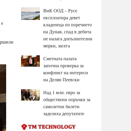
ВиК ООД – Русе
експлоатира девет
 е
кладенеца по поречието
на Дунав, спад в дебита
не налага допълнителни
вършили
мерки, засега
Сметната палата
започна проверка за
конфликт на интереси
на Делян Пеевски
Над 1 млн. евро за
обществени поръчки за
самолетни билети
заделиха депутатите