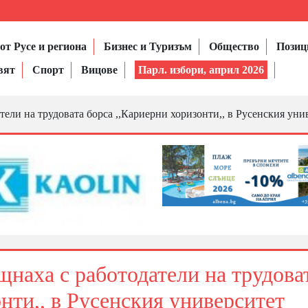
от Русе и региона
Бизнес и Туризъм
Общество
Позиц
вят
Спорт
Вицове
Парл. избори, април 2026
тели на трудовата борса ,,Кариерни хоризонти,, в Русенския уни
щнаха с работодатели на трудова
нти,, в Русенския университет