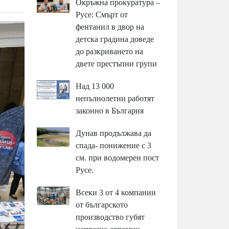
Окръжна прокуратура –
Русе: Смърт от
фентанил в двор на
детска градина доведе
до разкриването на
двете престъпни групи
Над 13 000
непълнолетни работят
законно в България
Дунав продължава да
спада- понижение с 3
см. при водомерен пост
Русе.
Всеки 3 от 4 компании
от българското
производство губят