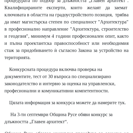
процедурата по подбор за длъжността „Главен архитект“.
Квалифицираните експерти, които желаят да заемат
ключовата в областта на градоустройството позиция, трябва
да имат магистърска степен по специалност "Архитектура"
в професионално направление "Архитектура, строителство
и геодезия", минимум 4 години професионален опит, както
и пълна проектантска правоспособност или необходимия
стаж за придобиването ѝ съгласно Закона за устройство на
територията.
Конкурсната процедура включва проверка на
документите, тест от 30 въпроса по специализирано
законодателство и интервю за оценка на управленски,
професионални и комуникативни компетентности.
Цялата информация за конкурса можете да намерите
тук
.
На 3-ти септември Община Русе обяви конкурс за
длъжността „Главен архитект“.