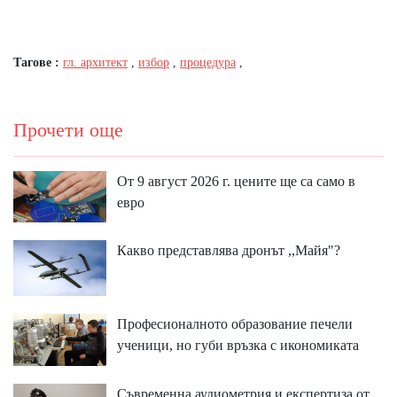
Тагове :
гл. архитект
,
избор
,
процедура
,
Прочети още
От 9 август 2026 г. цените ще са само в
евро
Какво представлява дронът ,,Майя"?
Професионалното образование печели
ученици, но губи връзка с икономиката
Съвременна аудиометрия и експертиза от