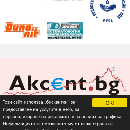
Акцент БГ ЕООД
Този сайт използва „бисквитки“ за
OK!
предоставяне на услугите в него, за
info@akcent.bg
персонализиране на рекламите и за анализ на трафика.
Facebook
Информацията за ползването му от ваша страна се