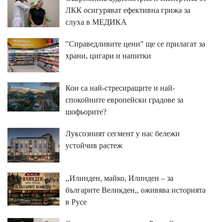
ЛКК осигуряват ефективна грижа за
слуха в МЕДИКА
"Справедливите цени" ще се прилагат за
храни, цигари и напитки
Кои са най-стресиращите и най-
спокойните европейски градове за
шофьорите?
Луксозният сегмент у нас бележи
устойчив растеж
,,Илинден, майко, Илинден – за
българите Великден,, оживява историята
в Русе