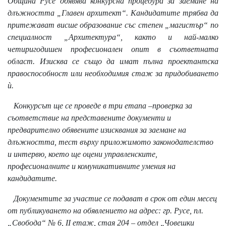
Община Русе обявява конкурсна процедура за заемане на
длъжността „Главен архитект“. Кандидатите трябва да
притежават висше образование със степен „магистър“ по
специалност „Архитектура“, както и най-малко
четиригодишен професионален опит в съответната
област. Изисква се също да имат пълна проектантска
правоспособност или необходимия стаж за придобиването
ѝ.
Конкурсът ще се проведе в три етапа –проверка за
съответствие на представените документи и
предварително обявените изисквания за заемане на
длъжността, тест върху приложимото законодателство
и интервю, което ще оцени управленските,
професионалните и комуникативните умения на
кандидатите.
Документите за участие се подават в срок от един месец
от публикуването на обявлението на адрес: гр. Русе, пл.
„Свобода“ № 6, ІІ етаж, стая 204 – отдел „Човешки