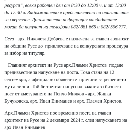
ресурси“, всеки работен ден от 8:30 до 12:00 ч. и от 13:00
до 17:30 ч. Задължително е представянето на оригиналите
за сверяване. Допълнителна информация кандидатите
могат да получат на телефони 082/ 881 665 и 082/ 506 777.
Сега
арх. Николета Добрева е назначена за главен архитект
на община Русе до приключване на конкурсната процедура
за избор на титуляр.
Главният архитект на Русе арх.Пламен Христов подаде
предизвестие за напускане на поста. Това стана на 12
септември, а официално обявените причини за решението
му са лични. Той бе третият напуснал важния за бизнеса
пост от кметуването на Пенчо Милков - арх. Живка
Бучуковска, арх. Иван Ениманев и арх. Пламен Христов.
Арх.Пламен Христов пое временно поста на главен
архитект на Русе на 2 декември 2024 г. след напускането на
арх.Иван Ениманев