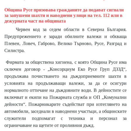
Община Русе призовава гражданите да подават сигнали
за запушени шахти и наводнени улици на тел. 112 или в
дежурната част на общината
Червен код за седем области в Северна България.
Предупрежението е заради обилните валежи и обхваща
Плевен, Ловеч, Габрово, Велико Търново, Русе, Разград и
Силистра.
Фирмата за обществена хигиена, с която Община Русе има
сключен договор - „Консорциум Еко Русе Груп ДЗЗД“,
продължава почистването на дъждоприемните шахти в
условията на продължаващи валежи, за да се осигури
нормалното оттичане на дъждовните води. В дейностите се
включват и екипи на Пожарната служба и ОП „Комунални
дейности“. Пожарникарите съдействат при изтеглянето на
автомобили, заседнали в наводнени участъци, а общинските
служители подпомагат с техника и персонал за
ограничаване на щетите от проливния дъжд.