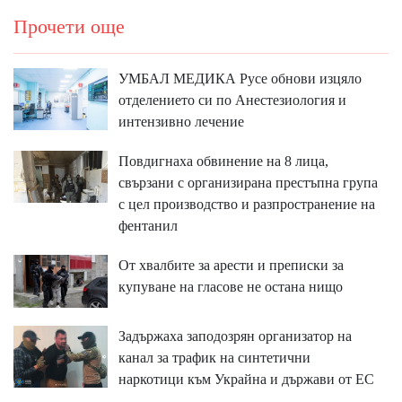
Прочети още
УМБАЛ МЕДИКА Русе обнови изцяло
отделението си по Анестезиология и
интензивно лечение
Повдигнаха обвинение на 8 лица,
свързани с организирана престъпна група
с цел производство и разпространение на
фентанил
От хвалбите за арести и преписки за
купуване на гласове не остана нищо
Задържаха заподозрян организатор на
канал за трафик на синтетични
наркотици към Украйна и държави от ЕС