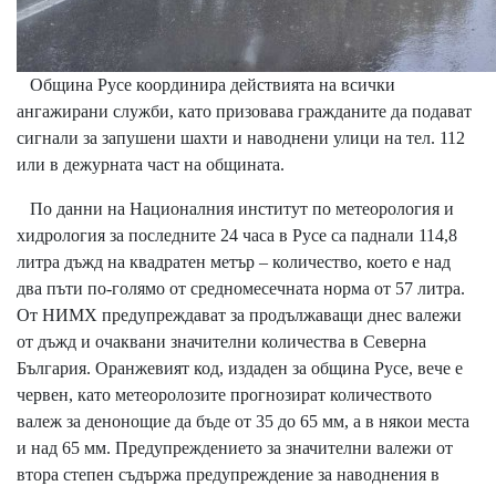
Община Русе координира действията на всички
ангажирани служби, като призовава гражданите да подават
сигнали за запушени шахти и наводнени улици на тел. 112
или в дежурната част на общината.
По данни на Националния институт по метеорология и
хидрология за последните 24 часа в Русе са паднали 114,8
литра дъжд на квадратен метър – количество, което е над
два пъти по-голямо от средномесечната норма от 57 литра.
От НИМХ предупреждават за продължаващи днес валежи
от дъжд и очаквани значителни количества в Северна
България. Оранжевият код, издаден за община Русе, вече е
червен, като метеоролозите прогнозират количеството
валеж за денонощие да бъде от 35 до 65 мм, а в някои места
и над 65 мм. Предупреждението за значителни валежи от
втора степен съдържа предупреждение за наводнения в