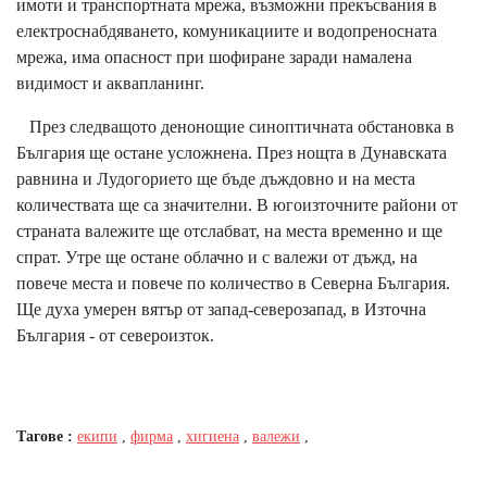
имоти и транспортната мрежа, възможни прекъсвания в
електроснабдяването, комуникациите и водопреносната
мрежа, има опасност при шофиране заради намалена
видимост и аквапланинг.
През следващото денонощие синоптичната обстановка в
България ще остане усложнена. През нощта в Дунавската
равнина и Лудогорието ще бъде дъждовно и на места
количествата ще са значителни. В югоизточните райони от
страната валежите ще отслабват, на места временно и ще
спрат. Утре ще остане облачно и с валежи от дъжд, на
повече места и повече по количество в Северна България.
Ще духа умерен вятър от запад-северозапад, в Източна
България - от североизток.
Тагове :
екипи
,
фирма
,
хигиена
,
валежи
,