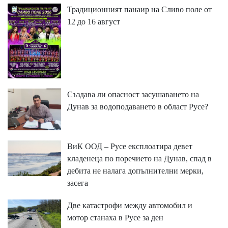
Традиционният панаир на Сливо поле от
12 до 16 август
Създава ли опасност засушаването на
Дунав за водоподаването в област Русе?
ВиК ООД – Русе експлоатира девет
кладенеца по поречието на Дунав, спад в
дебита не налага допълнителни мерки,
засега
Две катастрофи между автомобил и
мотор станаха в Русе за ден