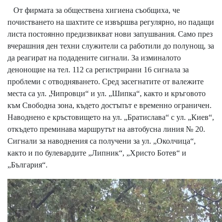
От фирмата за обществена хигиена съобщиха, че
почистването на шахтите се извършва регулярно, но падащи
листа постоянно предизвикват нови запушвания. Само през
вчерашния ден техни служители са работили до полунощ, за
да реагират на подадените сигнали. За изминалото
денонощие на тел. 112 са регистрирани 16 сигнала за
проблеми с отводняването. Сред засегнатите от валежите
места са ул. „Чипровци“ и ул. „Шипка“, както и кръговото
към Свободна зона, където достъпът е временно ограничен.
Наводнено е кръстовището на ул. „Братислава“ с ул. „Киев“,
откъдето преминава маршрутът на автобусна линия № 20.
Сигнали за наводнения са получени за ул. „Околчица“,
както и по булевардите „Липник“, „Христо Ботев“ и
„България“.