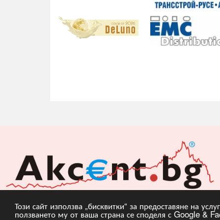
Този сайт използва „бисквитки“ за предоставяне на усл
ползването му от ваша страна се споделя с Google & Fac
Copyright © 2010, 20