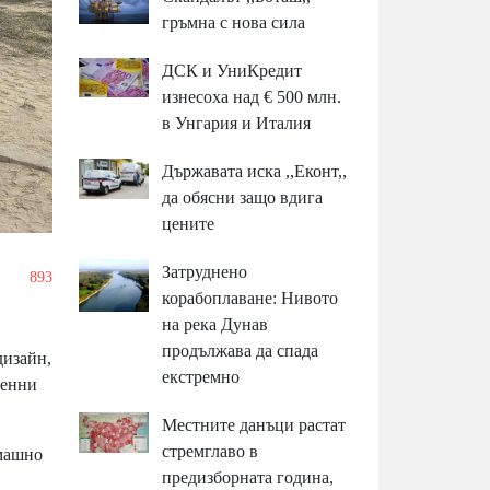
гръмна с нова сила
ДСК и УниКредит
изнесоха над € 500 млн.
в Унгария и Италия
Държавата иска ,,Еконт,,
да обясни защо вдига
цените
Затруднено
/
893
корабоплаване: Нивото
на река Дунав
продължава да спада
дизайн,
екстремно
менни
Местните данъци растат
стремглаво в
омашно
предизборната година,