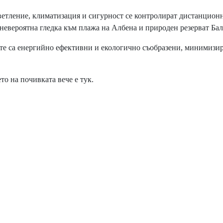
етление, климатизация и сигурност се контролират дистанционн
 невероятна гледка към плажа на Албена и природен резерват Бал
те са енергийно ефективни и екологично съобразени, минимизи
 на почивката вече е тук.