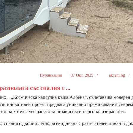
Публикация
07 Окт, 2025 /
akcent.bg 
разполага със спалня с ...
их – „Космическа капсулна къща Албена“, съчетаваща модерен 
Този иновативен проект предлага уникално преживяване в съвре
ото на хотел с усещането за независим и персонализиран дом.
ъс спалня с двойно легло, всекидневна с разтегателен диван и д