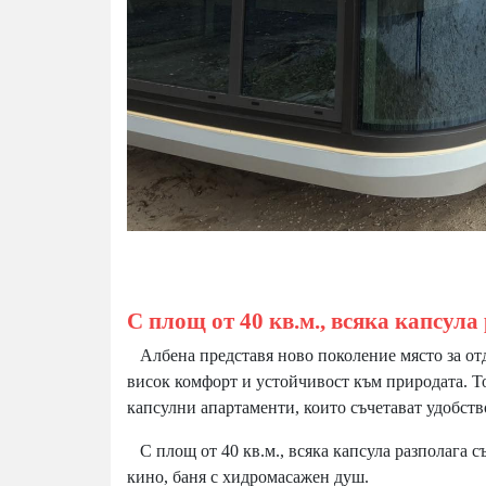
С площ от 40 кв.м., всяка капсула 
Албена представя ново поколение място за отд
висок комфорт и устойчивост към природата. 
капсулни апартаменти, които съчетават удобств
С площ от 40 кв.м., всяка капсула разполага с
кино, баня с хидромасажен душ.