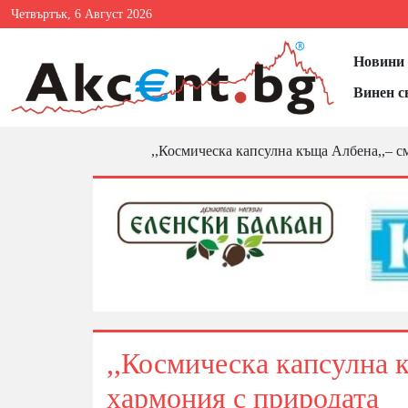
Четвъртък, 6 Август 2026
Новини 
Винен с
,,Космическа капсулна къща Албена,,– с
,,Космическа капсулна 
хармония с природата