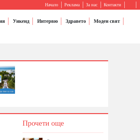
Начало
Реклама
За нас
Контакти
ия
Уикенд
Интервю
Здравето
Моден свят
Прочети още