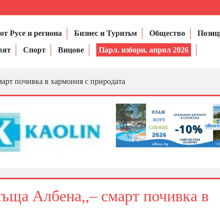
от Русе и региона
Бизнес и Туризъм
Общество
Позиц
вят
Спорт
Вицове
Парл. избори, април 2026
март почивка в хармония с природата
къща Албена,,– смарт почивка в