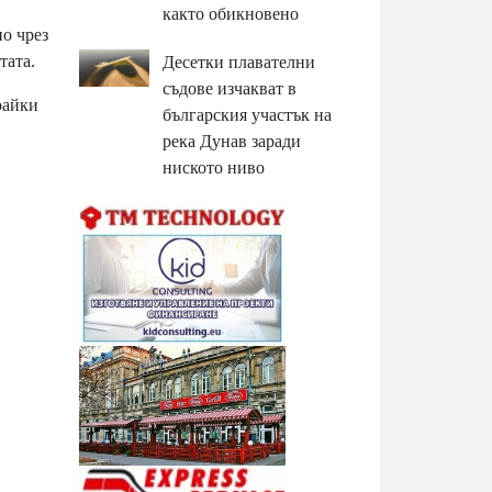
както обикновено
о чрез
тата.
Десетки плавателни
съдове изчакват в
райки
българския участък на
река Дунав заради
ниското ниво