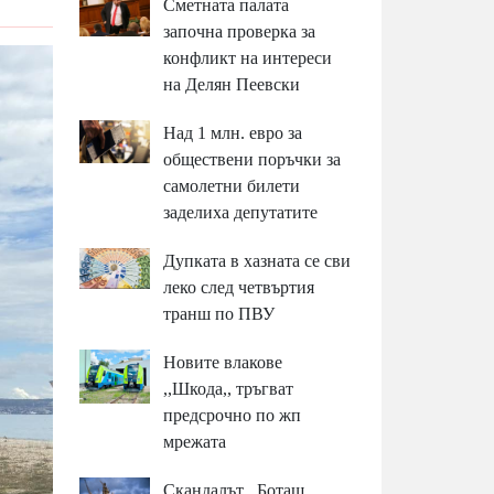
Сметната палата
започна проверка за
конфликт на интереси
на Делян Пеевски
Над 1 млн. евро за
обществени поръчки за
самолетни билети
заделиха депутатите
Дупката в хазната се сви
леко след четвъртия
транш по ПВУ
Новите влакове
,,Шкода,, тръгват
предсрочно по жп
мрежата
Скандалът ,,Боташ,,