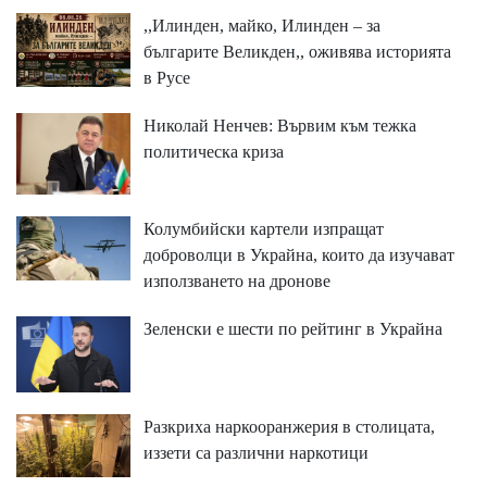
,,Илинден, майко, Илинден – за
българите Великден,, оживява историята
в Русе
Николай Ненчев: Вървим към тежка
политическа криза
Колумбийски картели изпращат
доброволци в Украйна, които да изучават
използването на дронове
Зеленски е шести по рейтинг в Украйна
Разкриха наркооранжерия в столицата,
иззети са различни наркотици