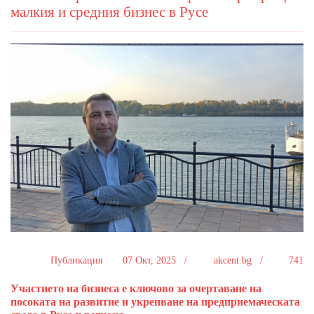
малкия и средния бизнес в Русе
Публикация
07 Окт, 2025 /
akcent.bg /
741
Участието на бизнеса е ключово за очертаване на
посоката на развитие и укрепване на предприемаческата