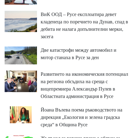
ВиК ООД – Русе експлоатира девет
кладенеца по поречието на Дунав, спад в
дебита не налага допълнителни мерки,
засега
Две катастрофи между автомобил и
мотор станаха в Русе за ден
Развитието на икономическия потенциал
на региона обсъдиха на среща с
вицепремиера Александър Пулев в
Областната администрация в Русе
Йоана Вълева поема ръководството на
дирекция „Екология и зелена градска
среда“ в Община Русе