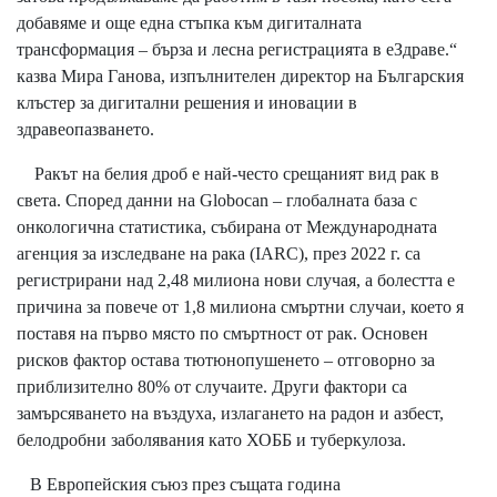
добавяме и още една стъпка към дигиталната
трансформация – бърза и лесна регистрацията в еЗдраве.“
казва Мира Ганова, изпълнителен директор на Българския
клъстер за дигитални решения и иновации в
здравеопазването.
Ракът на белия дроб е най-често срещаният вид рак в
света. Според данни на Globocan – глобалната база с
онкологична статистика, събирана от Международната
агенция за изследване на рака (IARC), през 2022 г. са
регистрирани над 2,48 милиона нови случая, а болестта е
причина за повече от 1,8 милиона смъртни случаи, което я
поставя на първо място по смъртност от рак. Основен
рисков фактор остава тютюнопушенето – отговорно за
приблизително 80% от случаите. Други фактори са
замърсяването на въздуха, излагането на радон и азбест,
белодробни заболявания като ХОББ и туберкулоза.
В Европейския съюз през същата година