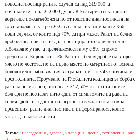
новодиагностицираните случаи са над 319 000, а
починалите – над 252 000 души. В България ситуацията е
дори още по-задълбочена по отношение диагностиката на
това заболяване. През 2022 г. са диагностицирани 3 966
нови случая, от които над 70% са при мъже. Ракът на белия
дроб остава най-късно диагностицираното онкологично
заболяване у нас, а преживяемостта му е 8%, спрямо
средната за Европа от 15%. Ракът на белия дроб е на второ
място по честота, но на първо място по смъртност от всички
онкологични заболявания в страната ни – с 3 435 починали
през годината. Проучване на Глобалната коалиция за борба с
рака на белия дроб, посочва, че 52,50% от анкетираните
българи не познават нито един от симптомите на рака на
белия дроб.Тези данни подчертават нуждата от активна
превенция, ранна диагностика и информираност, които
могат да спасят животи.
Тагове :
изследвания
,
здраве
,
иновации
,
досие
,
технологии
,
рак
,
бял дроб
,