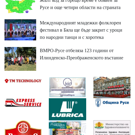
Жълт код за горещо време е обявен за
Русе и още четири области на страната
Международният младежки фолклорен
фестивал в Бяла ще бъде закрит с уроци
по народни танци и с хоротека
ВМРО-Русе отбеляза 123 години от
Илинденско-Преображенското въстание