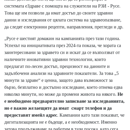
системата еЗдраве с помощта на служители на РЗИ - Русе.
Това ще им позволи да имат достъп до своите здравни
данни и изследвания от цялата система на здравеопазване,
да следят електронни рецепти, направления, прегледи и др.
„Русе е шестият домакин на кампанията през тази година.
Успехът на инициативата през 2024-та показа, че хората са
заинтересовани за здравето си и искат да се възползват от
наличните иновативни здравни технологии, които
предлагат по-лесен достъп, прецизност на данните и
задълбочени анализи на здравните показатели. За това „5
минути за здраве“ е ценна, защото дава възможност за
бързо, безплатно и достъпно изследване, което отнема едва
няколко минути, но може да промени живота на някого
.
Не
е необходимо предварително записване за изследванията,
но е важно желаещите да имат смарт телефон и да
предоставят имейл адрес
.
Кампании като тази показват, че
дигитализацията не е бъдеще, а е необходимост. Именно
затова продължаваме да работим в тази посока, като сега