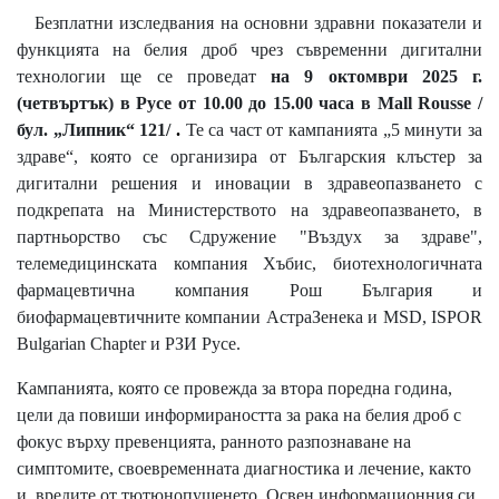
Безплатни изследвания на основни здравни показатели и
функцията на белия дроб чрез съвременни дигитални
технологии ще се проведат
на 9 октомври 2025 г.
(четвъртък) в Русе от 10.00 до 15.00 часа в Mall Rousse /
бул. „Липник“ 121/
.
Те са част от кампанията „5 минути за
здраве“, която се организира от Българския клъстер за
дигитални решения и иновации в здравеопазването с
подкрепата на Министерството на здравеопазването, в
партньорство със Сдружение "Въздух за здраве",
телемедицинската компания Хъбис, биотехнологичната
фармацевтична компания Рош България и
биофармацевтичните компании АстраЗенека и MSD, ISPOR
Bulgarian Chapter и РЗИ Русе.
Кампанията, която се провежда за втора поредна година,
цели да повиши информираността за рака на белия дроб с
фокус върху превенцията, ранното разпознаване на
симптомите, своевременната диагностика и лечение, както
и вредите от тютюнопушенето. Освен информационния си