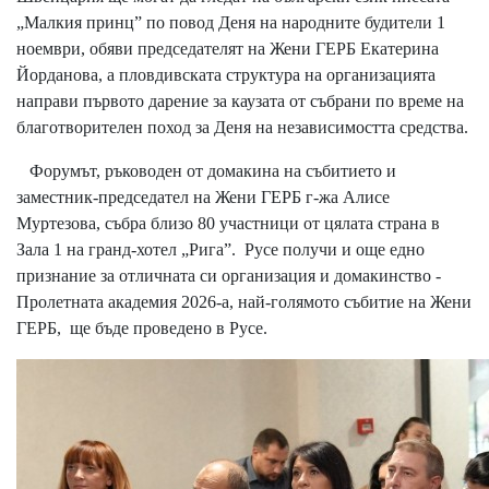
„Малкия принц” по повод Деня на народните будители 1
ноември, обяви председателят на Жени ГЕРБ Екатерина
Йорданова, а пловдивската структура на организацията
направи първото дарение за каузата от събрани по време на
благотворителен поход за Деня на независимостта средства.
Форумът, ръководен от домакина на събитието и
заместник-председател на Жени ГЕРБ г-жа Алисе
Муртезова, събра близо 80 участници от цялата страна в
Зала 1 на гранд-хотел „Рига”. Русе получи и още едно
признание за отличната си организация и домакинство -
Пролетната академия 2026-а, най-голямото събитие на Жени
ГЕРБ, ще бъде проведено в Русе.