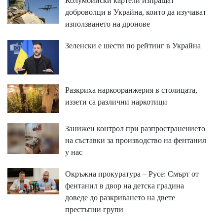
Колумбийски картели изпращат
доброволци в Украйна, които да изучават
използването на дронове
Зеленски е шести по рейтинг в Украйна
Разкриха наркооранжерия в столицата,
иззети са различни наркотици
Занижен контрол при разпространението
на съставки за производство на фентанил
у нас
Окръжна прокуратура – Русе: Смърт от
фентанил в двор на детска градина
доведе до разкриването на двете
престъпни групи