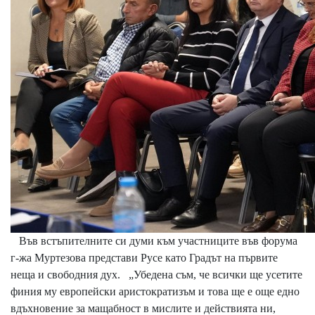
Във встъпителните си думи към участниците във форума
г-жа Муртезова представи Русе като Градът на първите
неща и свободния дух. „Убедена съм, че всички ще усетите
финия му европейски аристократизъм и това ще е още едно
вдъхновение за мащабност в мислите и действията ни,