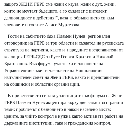
защото ЖЕНИ ГЕРБ сме жени с кауза, жени с дух, жени,
които не мечтаят бъдещето, а го създават с интелект,
далновидност и действия!”, каза в обръщението си към
членовете и гостите Алисе Муртезова.
Гости на събитието бяха Пламен Нунев, регионален
отговорник на ГЕРБ за три области и създател на русенската
структура на партията, както и народните представители от
коалиция ГЕРБ-СДС за Русе Георги Кръстев и Николай
Братованов. Във форума участваха и членовете на
Управителния съвет и членовете на Националния
изпълнителен съвет на Жени ГЕРБ, както и представители
на общински и областни организации.
В приветствието си към участниците във форума на Жени
ГЕРБ Пламен Нунев акцентира върху две важни за страната
теми: проблемът с безводието в някои населено места;
цените, за чийто контрол е нужна както активната работа на
държавните институции, така и гражданския контрол.