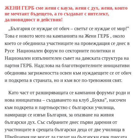
ЖЕНИ ГЕРБ сме жени с кауза, жени с дух, жени, които
не мечтаят бъдещето, а го създават с интелект,
далновидност и действия!
„България се нуждае от обич – светът се нуждае от мир!”
Това е новото мото на кампанията на Жени ГЕРБ , около
което се обединиха участниците на провеждащия се днес в
Русе Национален форум по секторните политики и
Национален изпълнителен съвет на дамската структура на
партия ГЕРБ. Надслова на благотворителните инициативи
обединява загрижеността освен към нуждаещите се от обич
и подкрепа в страната, но и към все по-тревожния свят.
Като част от разширяващата се кампания форумът роди и
нова инициатива – създаването на клуб „Буква”, насочен
към подкрепа и партньорство с български училища,
намиращи се извън България, за опазване на живия
български дух. Със събраните днес първи дарения от
участниците в срещата български деца от две училища в
Швейцария ще могат да гледат на български език пиесата