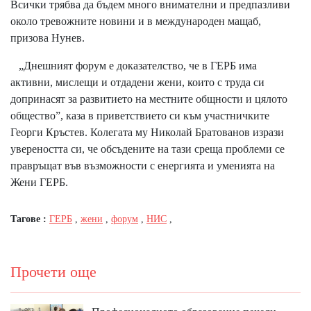
Всички трябва да бъдем много внимателни и предпазливи
около тревожните новини и в международен мащаб,
призова Нунев.
„Днешният форум е доказателство, че в ГЕРБ има
активни, мислещи и отдадени жени, които с труда си
допринасят за развитието на местните общности и цялото
общество”, каза в приветствието си към участничките
Георги Кръстев. Колегата му Николай Братованов изрази
увереността си, че обсъдените на тази среща проблеми се
правръщат във възможности с енергията и уменията на
Жени ГЕРБ.
Тагове :
ГЕРБ
,
жени
,
форум
,
НИС
,
Прочети още