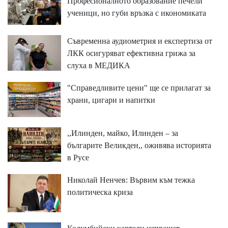
Професионалното образование печели
ученици, но губи връзка с икономиката
Съвременна аудиометрия и експертиза от
ЛКК осигуряват ефективна грижа за
слуха в МЕДИКА
"Справедливите цени" ще се прилагат за
храни, цигари и напитки
,,Илинден, майко, Илинден – за
българите Великден,, оживява историята
в Русе
Николай Ненчев: Вървим към тежка
политическа криза