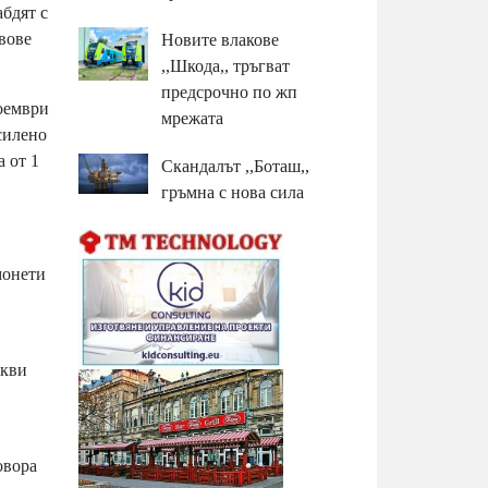
абдят с
евове
Новите влакове
,,Шкода,, тръгват
предсрочно по жп
ноември
мрежата
силено
а от 1
Скандалът ,,Боташ,,
гръмна с нова сила
монети
акви
овора