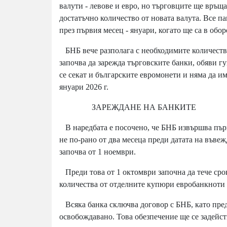
валути - левове и евро, но търговците ще връща
достатъчно количество от новата валута. Все па
през първия месец - януари, когато ще са в обор
БНБ вече разполага с необходимите количества
започва да зарежда търговските банки, обяви г
се секат и българските евромонети и няма да им
януари 2026 г.
ЗАРЕЖДАНЕ НА БАНКИТЕ
В наредбата е посочено, че БНБ извършва пър
не по-рано от два месеца преди датата на въвеж
започва от 1 ноември.
Преди това от 1 октомври започна да тече срок
количества от отделните купюри евробанкноти 
Всяка банка сключва договор с БНБ, като пред
освобождавано. Това обезпечение ще се задейст