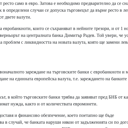
т ресто само в евро. Затова е необходимо предварително да се сн
к в определени случаи се допуска търговецът да върне ресто в л
от двете валути.
 евробанкноти, които се съхраняват в нейните трезори, и от 1 
уверньорът на централната банка Димитър Радев. Той увери, че у
а проблем с ликвидността на новата валута, която ще замени лев
воначалното зареждане на търговските банки с евробанкноти и 
дане на единната европейска валута, т.е. зареждането на банките
ът, в който търговските банки трябва да заявяват пред БНБ от к
имат нужда, както и от количествата евромонети.
оставя и финансово обезпечение, което поетапно ще бъде
ва в случай, че банката наруши някои от задълженията си по дог