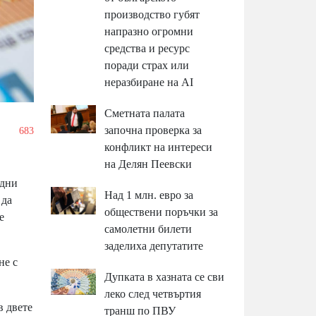
производство губят
напразно огромни
средства и ресурс
поради страх или
неразбиране на AI
Сметната палата
започна проверка за
/
683
конфликт на интереси
на Делян Пеевски
 дни
Над 1 млн. евро за
 да
обществени поръчки за
е
самолетни билети
заделиха депутатите
не с
Дупката в хазната се сви
леко след четвъртия
в двете
транш по ПВУ