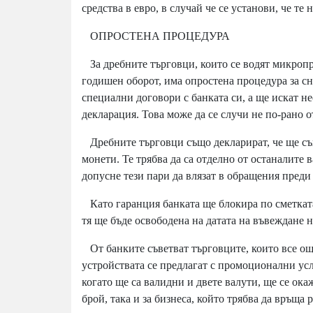
средства в евро, в случай че се установи, че те
ОПРОСТЕНА ПРОЦЕДУРА
За дребните търговци, които се водят микропре
годишен оборот, има опростена процедура за сн
специални договори с банката си, а ще искат не
декларация. Това може да се случи не по-рано от
Дребните търговци също декларират, че ще съх
монети. Те трябва да са отделно от останалите 
допусне тези пари да влязат в обращения преди
Като гаранция банката ще блокира по сметката 
тя ще бъде освободена на датата на въвеждане н
От банките съветват търговците, които все още
устройствата се предлагат с промоционални усл
когато ще са валидни и двете валути, ще се ок
брой, така и за бизнеса, който трябва да връща р