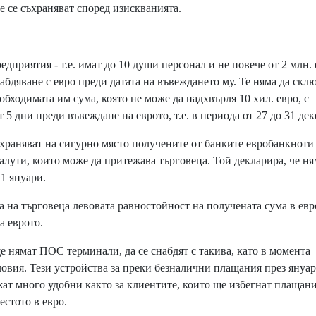
 не се съхраняват според изискванията.
дприятия - т.е. имат до 10 души персонал и не повече от 2 млн.
абдяване с евро преди датата на въвеждането му. Те няма да скл
обходимата им сума, която не може да надхвърля 10 хил. евро, с
 5 дни преди въвеждане на еврото, т.е. в периода от 27 до 31 де
раняват на сигурно място получените от банките евробанкноти
валути, които може да притежава търговеца. Той декларира, че ня
 1 януари.
на търговеца левовата равностойност на получената сума в евро
а еврото.
 нямат ПОС терминали, да се снабдят с такива, като в момента
овия. Тези устройства за преки безналични плащания през януар
ажат много удобни както за клиентите, които ще избегнат плащани
естото в евро.