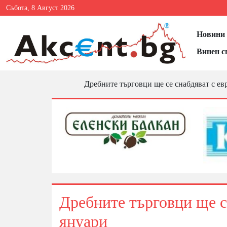
Събота, 8 Август 2026
Новини 
Винен с
Дребните търговци ще се снабдяват с ев
Дребните търговци ще се
януари