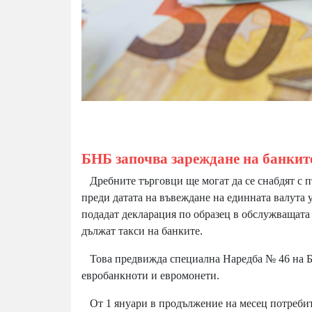
БНБ започва зареждане на банките
Дребните търговци ще могат да се снабдят с п
преди датата на въвеждане на единната валута у 
подадат декларация по образец в обслужващата 
дължат такси на банките.
Това предвижда специална Наредба № 46 на БНБ
евробанкноти и евромонети.
От 1 януари в продължение на месец потребител