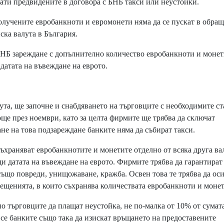
плати предвидените в договора с БНБ такси или неустойки.
олучените евробанкноти и евромонети няма да се пускат в обра
ска валута в България.
НБ зареждане с допълнително количество евробанкноти и монет
датата на въвеждане на еврото.
ута, ще започне и снабдяването на търговците с необходимите с
още през ноември, като за целта фирмите ще трябва да сключат
не на това подзареждане банките няма да събират такси.
ъхраняват евробанкнотите и монетите отделно от всяка друга вал
ди датата на въвеждане на еврото. Фирмите трябва да гарантират
 също повреди, унищожаване, кражба. Освен това те трябва да ос
ещенията, в които съхранява количествата евробанкноти и монет
о търговците да плащат неустойка, не по-малка от 10% от сумат
се банките също така да изискат връщането на предоставените