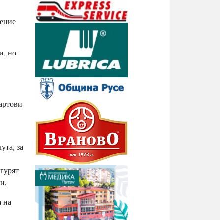
щение
и, но
тартови
ута, за
игурят
и.
а на