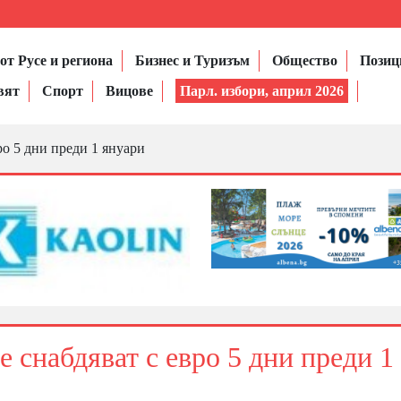
от Русе и региона
Бизнес и Туризъм
Общество
Позиц
вят
Спорт
Вицове
Парл. избори, април 2026
ро 5 дни преди 1 януари
 снабдяват с евро 5 дни преди 1