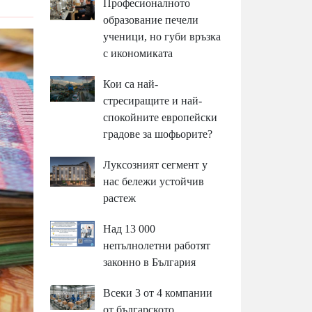
Професионалното
образование печели
ученици, но губи връзка
с икономиката
Кои са най-
стресиращите и най-
спокойните европейски
градове за шофьорите?
Луксозният сегмент у
нас бележи устойчив
растеж
Над 13 000
непълнолетни работят
законно в България
Всеки 3 от 4 компании
от българското