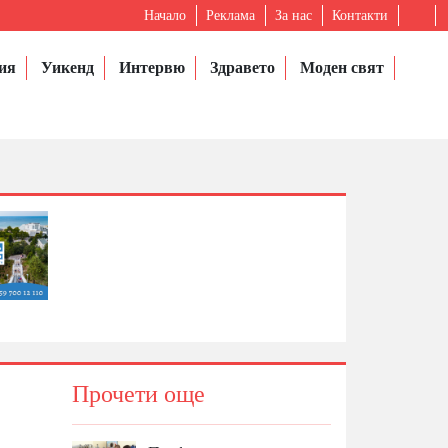
Начало
Реклама
За нас
Контакти
ия
Уикенд
Интервю
Здравето
Моден свят
Прочети още