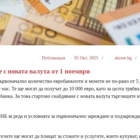
Публикация
05 Окт, 2025 /
akcent.bg 
 с новата валута от 1 ноември
ървоначално количество евробанкноти и монети не по-рано от 5
нас. Те ще могат да получат до 10 000 евро, като за целта трябва
банка. За това стартово снабдяване с новата валута търговците н
 за реда и условията за първоначално зареждане и подзарежда
ите ще могат да плащат за стоките и услугите, които купуват, 