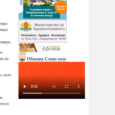
 евро
ючват
кември.
 и
ма да
, като
и,
ята в