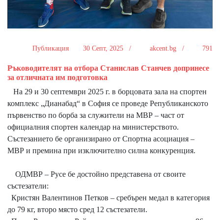
Публикация
30 Септ, 2025 /
akcent.bg /
791
Ръководителят на отбора Станислав Станчев допринесе
за отличната им подготовка
На 29 и 30 септември 2025 г. в борцовата зала на спортен
комплекс „Дианабад“ в София се проведе Републиканското
първенство по борба за служители на МВР – част от
официалния спортен календар на министерството.
Състезанието бе организирано от Спортна асоциация –
МВР и премина при изключително силна конкуренция.
ОДМВР – Русе бе достойно представена от своите
състезатели:
Кристян Валентинов Петков – сребърен медал в категория
до 79 кг, второ място сред 12 състезатели.