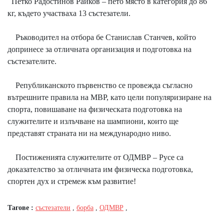
Петко Радостинов Райков – пето място в категория до 86
кг, където участваха 13 състезатели.
Ръководител на отбора бе Станислав Станчев, който
допринесе за отличната организация и подготовка на
състезателите.
Републиканското първенство се провежда съгласно
вътрешните правила на МВР, като цели популяризиране на
спорта, повишаване на физическата подготовка на
служителите и излъчване на шампиони, които ще
представят страната ни на международно ниво.
Постиженията служителите от ОДМВР – Русе са
доказателство за отличната им физическа подготовка,
спортен дух и стремеж към развитие!
Тагове :
състезатели
,
борба
,
ОДМВР
,