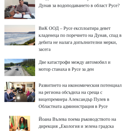
Дунав за водоподаването в област Русе?
ВиК ООД – Русе експлоатира девет
кладенеца по поречието на Дунав, спад в
дебита не налага допълнителни мерки,
засега
Две катастрофи между автомобил и
мотор станаха в Русе за ден
Развитието на икономическия потенциал
на региона обсъдиха на среща с
вицепремиера Александър Пулев в
Областната администрация в Русе
Йоана Вълева поема ръководството на
дирекция „Екология и зелена градска