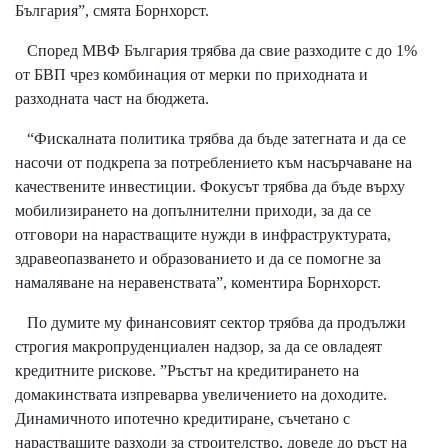
България”, смята Борнхорст.
Според МВФ България трябва да свие разходите с до 1%
от БВП чрез комбинация от мерки по приходната и
разходната част на бюджета.
“Фискалната политика трябва да бъде затегната и да се
насочи от подкрепа за потреблението към насърчаване на
качествените инвестиции. Фокусът трябва да бъде върху
мобилизирането на допълнителни приходи, за да се
отговори на нарастващите нужди в инфраструктурата,
здравеопазването и образованието и да се помогне за
намаляване на неравенствата”, коментира Борнхорст.
По думите му финансовият сектор трябва да продължи
строгия макропруденциален надзор, за да се овладеят
кредитните рискове. ”Ръстът на кредитирането на
домакинствата изпреварва увеличението на доходите.
Динамичното ипотечно кредитиране, съчетано с
нарастващите разходи за строителство, доведе до ръст на