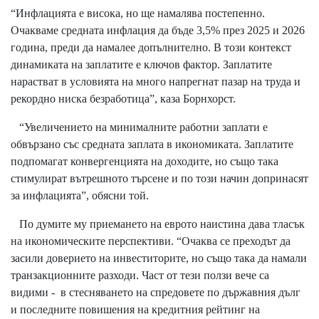
“Инфлацията е висока, но ще намалява постепенно.
Очакваме средната инфлация да бъде 3,5% през 2025 и 2026
година, преди да намалее допълнително. В този контекст
динамиката на заплатите е ключов фактор. Заплатите
нарастват в условията на много напрегнат пазар на труда и
рекордно ниска безработица”, каза Борнхорст.
“Увеличението на минималните работни заплати е
обвързано със средната заплата в икономиката. Заплатите
подпомагат конвергенцията на доходите, но също така
стимулират вътрешното търсене и по този начин допринасят
за инфлацията”, обясни той.
По думите му приемането на еврото наистина дава тласък
на икономическите перспективи. “Очаква се преходът да
засили доверието на инвеститорите, но също така да намали
транзакционните разходи. Част от тези ползи вече са
видими - в стесняването на спредовете по държавния дълг
и последните повишения на кредитния рейтинг на