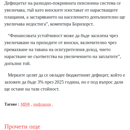
Дефицитът на разходно-покривната пенсионна система се
увеличава, тъй като вноските изостават от нарастващите
плащания, а застаряването на населението допълнително ще
увеличава недостига”, коментира Борнхорст.
“Финансовата устойчивост може да бъде засилена чрез
увеличаване на приходите от вноски, включително чрез
премахване на тавана на осигурителния доход, чието
нарастване не съответства на увеличението на заплатите”,
допълни той.
Мерките целят да се овладее бюджетният дефицит, който е
заложен да бъде 3% през 2025 година, но е под въпрос дали
ще остане на тази стойност.
Тагове :
МВФ
,
инфлация
,
Прочети още