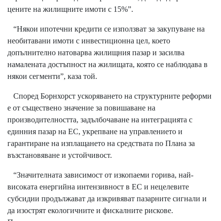
цените на жилищните имоти с 15%”.
“Някои ипотечни кредити се използват за закупуване на
необитавани имоти с инвестиционна цел, което
допълнително натоварва жилищния пазар и засилва
намалената достъпност на жилищата, която се наблюдава в
някои сегменти”, каза той.
Според Борнхорст ускоряването на структурните реформи
е от съществено значение за повишаване на
производителността, задълбочаване на интеграцията с
единния пазар на ЕС, укрепване на управлението и
гарантиране на изплащането на средствата по Плана за
възстановяване и устойчивост.
“Значителната зависимост от изкопаеми горива, най-
високата енергийна интензивност в ЕС и нецелевите
субсидии продължават да изкривяват пазарните сигнали и
да изострят екологичните и фискалните рискове.