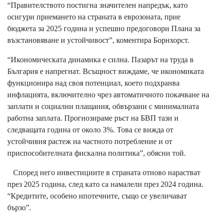
“Правителството постигна значителен напредък, като
осигури приемането на страната в еврозоната, прие
бюджета за 2025 година и успешно предоговори Плана за
възстановяване и устойчивост”, коментира Борнхорст.
“Икономическата динамика е силна. Пазарът на труда в
България е напрегнат. Всъщност виждаме, че икономиката
функционира над своя потенциал, което подхранва
инфлацията, включително чрез автоматичното покачване на
заплати и социални плащания, обвързани с минималната
работна заплата. Прогнозираме ръст на БВП тази и
следващата година от около 3%. Това се вижда от
устойчивия растеж на частното потребление и от
приспособителната фискална политика”, обясни той.
Според него инвестициите в страната отново нарастват
през 2025 година, след като са намалели през 2024 година.
“Кредитите, особено ипотечните, също се увеличават
бързо”.