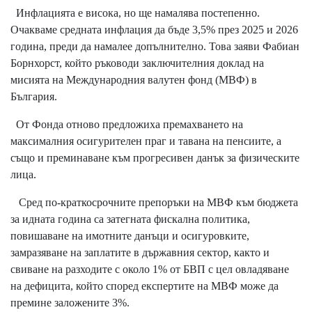
Инфлацията е висока, но ще намалява постепенно.
Очакваме средната инфлация да бъде 3,5% през 2025 и 2026
година, преди да намалее допълнително. Това заяви Фабиан
Борнхорст, който ръководи заключителния доклад на
мисията на Международния валутен фонд (МВФ) в
България.
От Фонда отново предложиха премахването на
максималния осигурителен праг и тавана на пенсиите, а
също и преминаване към прогресивен данък за физическите
лица.
Сред по-краткосрочните препоръки на МВФ към бюджета
за идната година са затегната фискална политика,
повишаване на имотните данъци и осигуровките,
замразяване на заплатите в държавния сектор, както и
свиване на разходите с около 1% от БВП с цел овладяване
на дефицита, който според експертите на МВФ може да
премине заложените 3%.