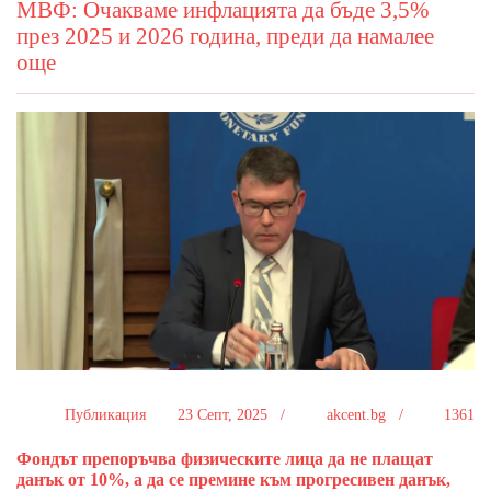
МВФ: Очакваме инфлацията да бъде 3,5%
през 2025 и 2026 година, преди да намалее
още
Публикация
23 Септ, 2025 /
akcent.bg /
1361
Фондът препоръчва физическите лица да не плащат
данък от 10%, а да се премине към прогресивен данък,