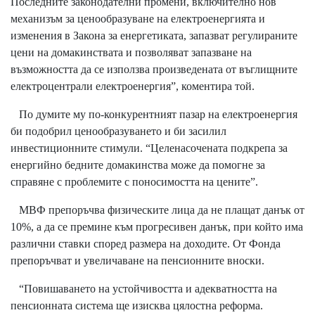
Последните законодателни промени, включително нов
механизъм за ценообразуване на електроенергията и
изменения в Закона за енергетиката, запазват регулираните
цени на домакинствата и позволяват запазване на
възможността да се използва произведената от въглищните
електроцентрали електроенергия”, коментира той.
По думите му по-конкурентният пазар на електроенергия
би подобрил ценообразуването и би засилил
инвестиционните стимули. “Целенасочената подкрепа за
енергийно бедните домакинства може да помогне за
справяне с проблемите с поносимостта на цените”.
МВФ препоръчва физическите лица да не плащат данък от
10%, а да се премине към прогресивен данък, при който има
различни ставки според размера на доходите. От Фонда
препоръчват и увеличаване на пенсионните вноски.
“Повишаването на устойчивостта и адекватността на
пенсионната система ще изисква цялостна реформа.