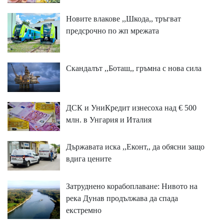
Новите влакове ,,Шкода,, тръгват
предсрочно по жп мрежата
Скандалът ,,Боташ,, гръмна с нова сила
ДСК и УниКредит изнесоха над € 500
млн. в Унгария и Италия
Държавата иска ,,Еконт,, да обясни защо
вдига цените
Затруднено корабоплаване: Нивото на
река Дунав продължава да спада
екстремно