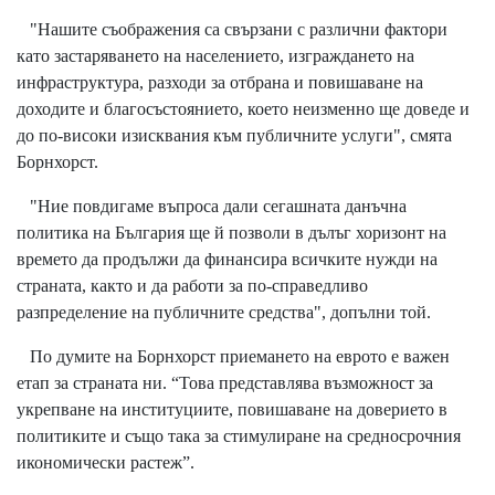
"Нашите съображения са свързани с различни фактори
като застаряването на населението, изграждането на
инфраструктура, разходи за отбрана и повишаване на
доходите и благосъстоянието, което неизменно ще доведе и
до по-високи изисквания към публичните услуги", смята
Борнхорст.
"Ние повдигаме въпроса дали сегашната данъчна
политика на България ще й позволи в дълъг хоризонт на
времето да продължи да финансира всичките нужди на
страната, както и да работи за по-справедливо
разпределение на публичните средства", допълни той.
По думите на Борнхорст приемането на еврото е важен
етап за страната ни. “Това представлява възможност за
укрепване на институциите, повишаване на доверието в
политиките и също така за стимулиране на средносрочния
икономически растеж”.