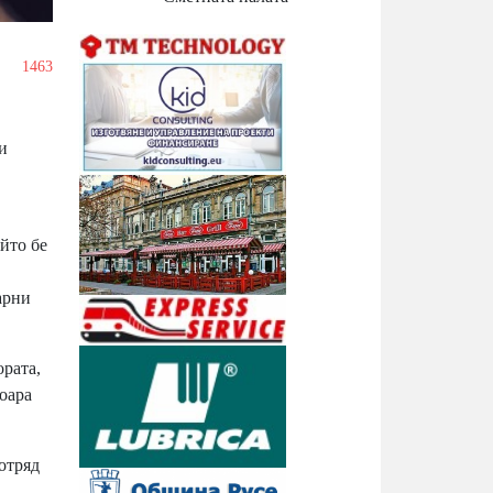
1463
и
йто бе
арни
ората,
тоара
отряд