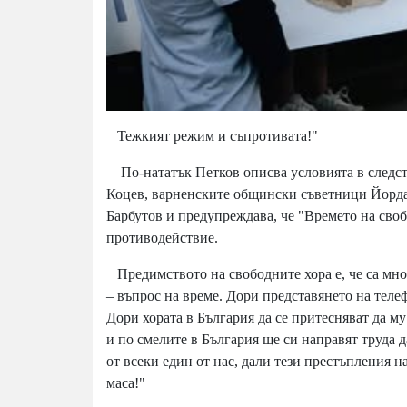
Тежкият режим и съпротивата!"
По-нататък Петков описва условията в следств
Коцев, варненските общински съветници Йорда
Барбутов и предупреждава, че "Времето на своб
противодействие.
Предимството на свободните хора е, че са мног
– въпрос на време. Дори представянето на теле
Дори хората в България да се притесняват да му
и по смелите в България ще си направят труда да
от всеки един от нас, дали тези престъпления н
маса!"