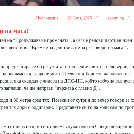
Публикация
20 Септ, 2025 /
akcent.bg /
ри на маса!"
ел на "Продължаваме промяната", а сега е редови партиен член 
 с действия. "Време е за действия, не за разговори на маса!",
напред. Спира се на резултата от последния вот на недоверие, ко
на парламента, за да не могат Пеевски и Борисов да влязат във
предизвика скандал с лидера на ДПС-НН, който избухна във вулг
о заплаши, че ще направи "държава с главно Д".
ди и 30 метра сред тях! Пеевски от сутрин до вечер говори за х
сред тях дори с бодигарди. Представете си го да ходи сам по тро
само от депутати, но и от двама служители на Специализирания 
 и Йосиф Янчев. Абсурдно е как заместник-командирът Димитър