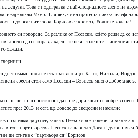
 на депутат. Това е подигравка с най-специалното звено на държ
това поздравявам Манол Глишев, че на протеста показа телефона н
достъп до реалните хора. Борисов се крие зад болните колене!
дното си говорене. За разлика от Пеевски, който реши да се на
ов започна да се оправдава, че го болят коленете. Типичният ст
 го съжали.
атворници!
то днес имаме политически затворници: Благо, Николай, Йордан
ствени арести стои само Пеевски – Борисов много добре знае за 
и е неговата неспособност да спре дори когато е добре за него. 
тите през 2013, и сега ще доведе до ексцесии и насилие.
ози път няма да успее, защото Пеевски все повече го завлича в
ана в това партньорство. Пеевски е наричал Доган “духовния си 
къде ще стигне с “партньора си” Борисов.