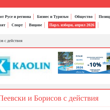
от Русе и региона
Бизнес и Туризъм
Общество
Позиц
вят
Спорт
Вицове
Парл. избори, април 2026
в с действия
еевски и Борисов с действия