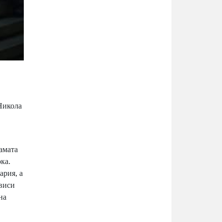
Никола
амата
ка.
ария, а
ависи
на