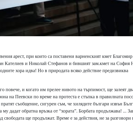
ения арест, при които са поставени варненският кмет Благомир
н Кателиев и Николай Стефанов и бившият зам.кмет на София 
одните хора идва! Но в природата всяко действие предизвиква
о повече, и когато им прелее нивото на търпимост, ще залеят дв
фона на Пеевски по време на протеста е стъпка в правилната посо
 пратят съобщение, сигурен съм, че хилядите българи извън Бълг
 му дадат обратна връзка от “хората”. Борбата продължава! ... З
ад свободата ще продължат. Време е за действия, не за разговори 