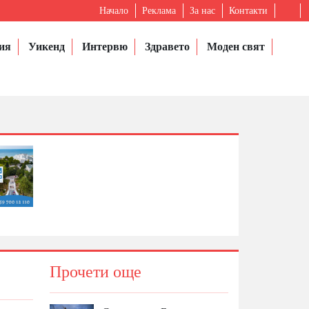
Начало
Реклама
За нас
Контакти
ия
Уикенд
Интервю
Здравето
Моден свят
Прочети още