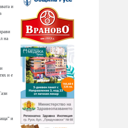
авата и
а
прави
ил на
 и
тях и е
Тази
баща” и