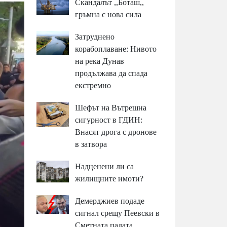
Скандалът ,,Боташ,,
гръмна с нова сила
Затруднено
корабоплаване: Нивото
на река Дунав
продължава да спада
екстремно
Шефът на Вътрешна
сигурност в ГДИН:
Внасят дрога с дронове
в затвора
Надценени ли са
жилищните имоти?
Демерджиев подаде
сигнал срещу Пеевски в
Сметната палата