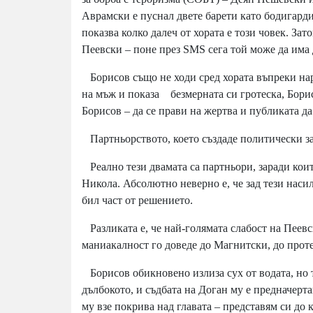
Аврамски е пуснал двете барети като бодигарди
показва колко далеч от хората е този човек. За
Пеевски – поне през SMS сега той може да има 
Борисов също не ходи сред хората въпреки наро
на мъж и показа безмерната си гротеска, Борис
Борисов – да се прави на жертва и публиката да
Партньорството, което създаде политически з
Реално тези двамата са партньори, заради кои
Никола. Абсолютно неверно е, че зад тези насил
бил част от решението.
Разликата е, че най-голямата слабост на Пеевск
маниакалност го доведе до Магнитски, до протес
Борисов обикновено излиза сух от водата, но т
дълбокото, и съдбата на Доган му е предначерт
му взе покрива над главата – представям си до 