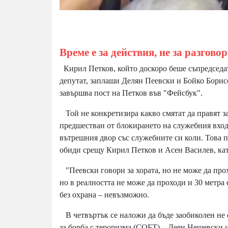
Време е за действия, не за разгово
Кирил Петков, който доскоро беше съпредседат
депутат, заплаши Делян Пеевски и Бойко Борисов
завършва пост на Петков във "Фейсбук".
Той не конкретизира какво смятат да правят за
предшестван от блокирането на служебния вход 
вътрешния двор със служебните си коли. Това 
обиди срещу Кирил Петков и Асен Василев, кат
"Пеевски говори за хората, но не може да прохо
но в реалността не може да проходи и 30 метра 
без охрана – невъзможно.
В четвъртък се наложи да бъде заобиколен не 
за борба с тероризма (СОБТ) – Деян Нешевски