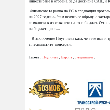
инвестиране в отбрана, за да достигне САЩ и К
Финансовата рамка на ЕС в следващия програме
на 2027 година- "там всичко се обръща с хастар
се включи в изготвянето на този бюджет. Очакв
на бюджетиране....
В заключение Плугчиева каза, че вече има и т
а песимистите- консерви.
Тагове :
Плугчиева
,
Европа
,
суверинитет
,