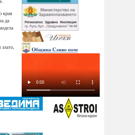
е.
о края
ва да
 модела
 злато,