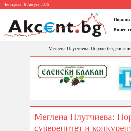
Четвъртък, 6 Август 2026
Новини 
Винен с
Меглена Плугчиева: Поради бездействие
Меглена Плугчиева: Пор
суверенитет и конкурен