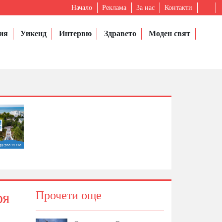
Начало
Реклама
За нас
Контакти
ия
Уикенд
Интервю
Здравето
Моден свят
оя
Прочети още