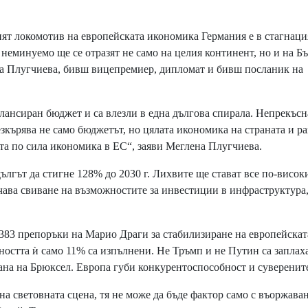
т локомотив на европейската икономика Германия е в стагнация
 неминуемо ще се отразят не само на целия континент, но и на Б
на Плугчиева, бивш вицепремиер, дипломат и бивш посланик на
лансиран бюджет и са влезли в една дългова спирала. Непрекъсн
езкърява не само бюджетът, но цялата икономика на страната и р
рата по сила икономика в ЕС“, заяви Меглена Плугчиева.
ът да стигне 128% до 2030 г. Лихвите ще стават все по-високи
начава свиване на възможностите за инвестиции в инфраструктура
383 препоръки на Марио Драги за стабилизиране на европейскат
остта ѝ само 11% са изпълнени. Не Тръмп и не Путин са заплаха
рана на Брюксел. Европа губи конкурентоспособност и суверените
а световната сцена, тя не може да бъде фактор само с въоржаван