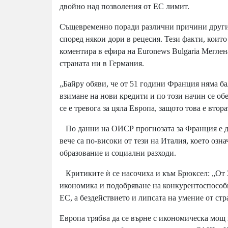
двойно над позволения от ЕС лимит.
Същевременно поради различни причини другия
според някои дори в рецесия. Тези факти, които
коментира в ефира на Euronews Bulgaria Мегле
страната ни в Германия.
„Байру обяви, че от 51 години Франция няма ба
взимане на нови кредити и по този начин се об
се е тревога за цяла Европа, защото това е вто
По данни на ОИСР прогнозата за Франция е дълг
вече са по-високи от тези на Италия, което оз
образование и социални разходи.
Критиките ѝ се насочиха и към Брюксел: „От 
икономика и подобряване на конкурентоспособн
ЕС, а бездействието и липсата на умение от ст
Европа трябва да се върне с икономическа мощ н