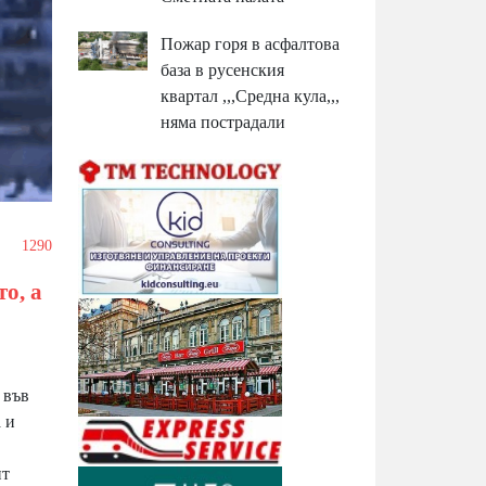
Пожар горя в асфалтова
база в русенския
квартал ,,,Средна кула,,,
няма пострадали
1290
о, а
 във
 и
ит