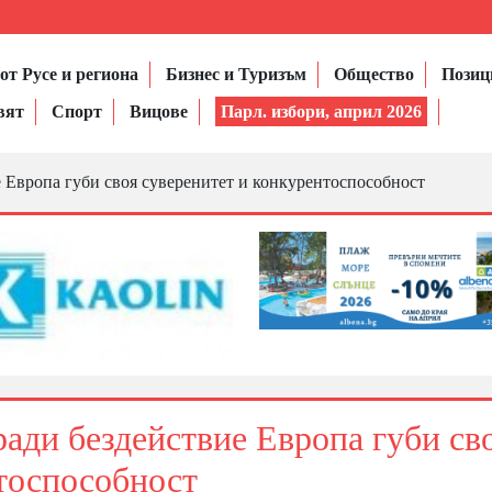
от Русе и региона
Бизнес и Туризъм
Общество
Позиц
вят
Спорт
Вицове
Парл. избори, април 2026
 Европа губи своя суверенитет и конкурентоспособност
ади бездействие Европа губи св
тоспособност