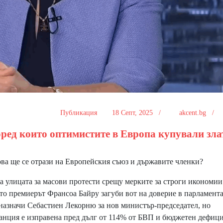
Публикация
18 Септ, 2025 /
akcent.bg /
оред които оптимистите в Европа купували злат
ова ще се отрази на Европейския съюз и държавите членки?
а улицата за масови протести срещу мерките за строги икономии
то премиерът Франсоа Байру загуби вот на доверие в парламента
назначи Себастиен Лекорню за нов министър-председател, но
ранция е изправена пред дълг от 114% от БВП и бюджетен дефиц