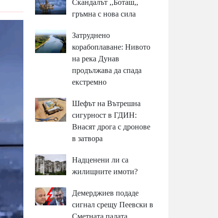
Скандалът ,,Боташ,,
гръмна с нова сила
Затруднено
корабоплаване: Нивото
на река Дунав
продължава да спада
екстремно
Шефът на Вътрешна
сигурност в ГДИН:
Внасят дрога с дронове
в затвора
Надценени ли са
жилищните имоти?
Демерджиев подаде
сигнал срещу Пеевски в
Сметната палата