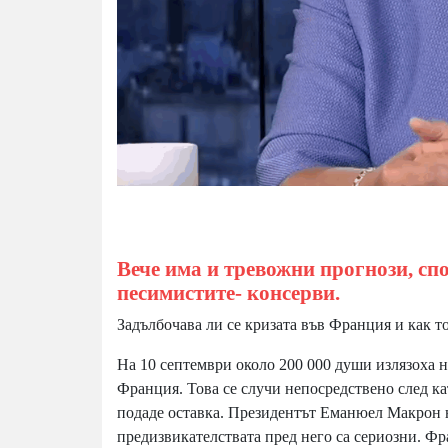
Вече има и тревожни прогнози, сп
песимистите- консерви.
Задълбочава ли се кризата във Франция и как т
На 10 септември около 200 000 души излязоха н
Франция. Това се случи непосредствено след ка
подаде оставка. Президентът Еманюел Макрон 
предизвикателствата пред него са сериозни. Ф