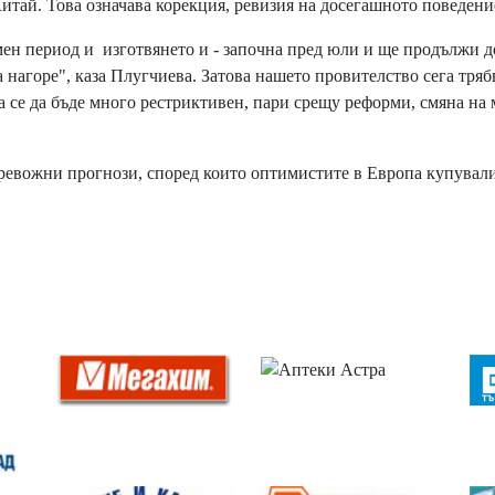
итай. Това означава корекция, ревизия на досегашното поведени
н период и изготвянето и - започна пред юли и ще продължи д
а нагоре", каза Плугчиева. Затова нашето провителство сега тряб
а се да бъде много рестриктивен, пари срещу реформи, смяна на
ревожни прогнози, според които оптимистите в Европа купували