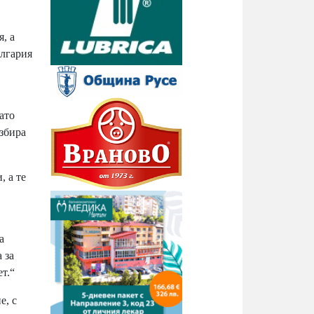
, а
ългария
ато
азбира
, а те
,
а
 за
т.“
е, с