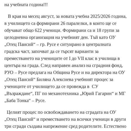
на учебната година!!!
В края на месец август, за новата учебна 2025/2026 година,
в училището са формирани 26 паралелки, в които ще се
обучават общо 622 ученици. Формирани са и 18 групи за
целодневна организация на учебният ден. Тъй като ОУ
„Отец Паисий“ – гр. Русе е ситуирано в централната
градска част, започват да се търсят варианти за
преместването на учениците от I до VII клас в училища в
центъра на града. След направен анализ на сградния фонд,
РУО – Русе предлага на Община Русе и на директора на ОУ
„Отец Паисий“ Биляна Алексиева учебният процес за
учениците от училището да се провежда в СУ
„Възраждане“, ПГ по механотехника „Юрий Гагарин“ и МГ
„Баба Тонка“ – Русе.
Целият процес по освобождаването на сградата на ОУ
„Отец Паисий“ и преместването на всички ученици в други
три сгради създава напрежение сред родителите. Естествено