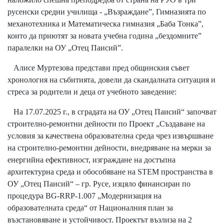
русенски средни училища - „Възраждане”, Гимназията по
механотехника и Математическа гимназия „Баба Тонка”,
които да приютят за новата учебна година „бездомните”
паралелки на ОУ „Отец Паисий”.
Алисе Муртезова представи пред общинския съвет
хронология на събитията, довели да скандалната ситуация и
стреса за родители и деца от учебното заведение:
На 17.07.2025 г., в сградата на ОУ „Отец Паисий“ започват
строително-ремонтни дейности по Проект „Създаване на
условия за качествена образователна среда чрез извършване
на строително-ремонтни дейности, внедряване на мерки за
енергийна ефективност, изграждане на достъпна
архитектурна среда и обособяване на STEM пространства в
ОУ „Отец Паисий“ – гр. Русе, изцяло финансиран по
процедура BG-RRP-1.007 „Модернизация на
образователната среда“ от Националния план за
възстановяване и устойчивост. Проектът възлиза на 2