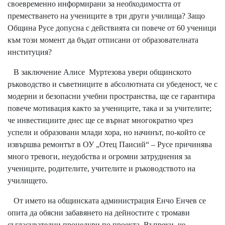
своевременно информирани за необходимостта от
преместването на учениците в три други училища? Защо
Община Русе допусна с действията си повече от 60 ученици
към този момент да бъдат отписани от образователната
институция?
В заключение Алисе Муртезова увери общинското
ръководство и съветниците в абсолютната си убеденост, че с
модерни и безопасни учебни пространства, ще се гарантира
повече мотивация както за учениците, така и за учителите;
че инвестициите днес ще се върнат многократно чрез
успели и образовани млади хора, но начинът, по-който се
извършва ремонтът в ОУ „Отец Паисий“ – Русе причинява
много тревоги, неудобства и огромни затруднения за
учениците, родителите, учителите и ръководството на
училището.
От името на общинската администрация Енчо Енчев се
опита да обясни забавянето на дейностите с тромави
съгласувателни процедури по проекта. Въпреки, че