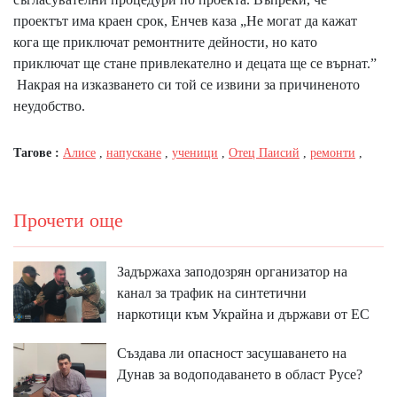
проектът има краен срок, Енчев каза „Не могат да кажат
кога ще приключат ремонтните дейности, но като
приключат ще стане привлекателно и децата ще се върнат.”
Накрая на изказването си той се извини за причиненото
неудобство.
Тагове :
Алисе
,
напускане
,
ученици
,
Отец Паисий
,
ремонти
,
Прочети още
Задържаха заподозрян организатор на
канал за трафик на синтетични
наркотици към Украйна и държави от ЕС
Създава ли опасност засушаването на
Дунав за водоподаването в област Русе?