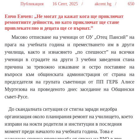
Публикация
16 Септ, 2025 /
akcent.bg /
650
Енчо Енчев: „Не могат да кажат кога ще приключат
ремонтните дейности, но като приключат ще стане
привлекателно и децата ще се върнат.”
Масово отписване на ученици от ОУ „Отец Паисий” на
прага на учебната година и преместването им в други
училища, както и изнасянето „по спешност” на всички
ученици в сградите на други 3 учебни заведения стана
причина за тревожно изказване и остро поставяне на
въпроси към общинската администрация от страна на
председателя на групата съветници от ПП ГЕРБ Алисе
Муртезова на проведеното днес заседание на Общински
съвет-Русе.
До скандалната ситуация се стигна заради недобра
организация около планирания ремонт на училището, което
изправи на нокти родители и институции в последния
момент преди началото на учебната година. Това е
наложило спешна преподредба от страна на РУО в три