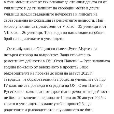
в този момент част от тях решават да отпишат децата си от
училището и да ги запишат на свободни места в други
училища заради създадените неудобства и липсата на
своевременна информация за ремонтните дейности. Най-
много ученици са преместени от V клас – 35 ученици и от
VII клас – 26 ученици. Това води до намаляване на общия
брой на паралелките в училището.
От трибуната на Общински съвете-Русе Муртезова
потърси отговор на въпросите: Защо строително-
ремонтните дейности в ОУ „Отец Паисий“ – Русе започнаха
година по-късно от заложеното в проекта? Защо
ръководителят на проекта до края на август 2025 г.
твърдеше, че образователният процес за учениците от I до
IV клас ще се провежда в сградата на ОУ „Отец Паисий“ –
Русе? Защо голяма част от строително-ремонтните дейности
не бяха изпълнени в периода от 1 юли до 30 август 2025 г.
когато в училището нямаше учебен процес? Защо
родителите и ръководството на училището не бяха