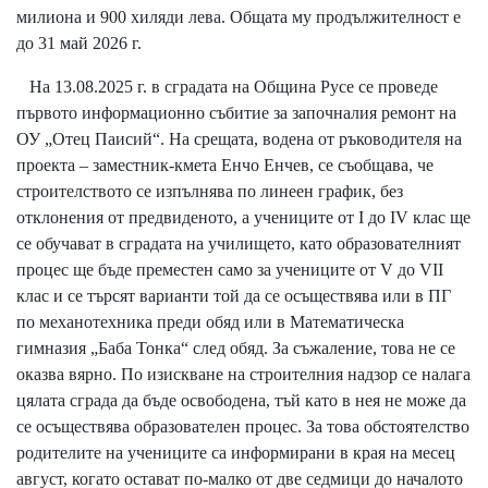
милиона и 900 хиляди лева. Общата му продължителност е
до 31 май 2026 г.
На 13.08.2025 г. в сградата на Община Русе се проведе
първото информационно събитие за започналия ремонт на
ОУ „Отец Паисий“. На срещата, водена от ръководителя на
проекта – заместник-кмета Енчо Енчев, се съобщава, че
строителството се изпълнява по линеен график, без
отклонения от предвиденото, а учениците от I до IV клас ще
се обучават в сградата на училището, като образователният
процес ще бъде преместен само за учениците от V до VII
клас и се търсят варианти той да се осъществява или в ПГ
по механотехника преди обяд или в Математическа
гимназия „Баба Тонка“ след обяд. За съжаление, това не се
оказва вярно. По изискване на строителния надзор се налага
цялата сграда да бъде освободена, тъй като в нея не може да
се осъществява образователен процес. За това обстоятелство
родителите на учениците са информирани в края на месец
август, когато остават по-малко от две седмици до началото