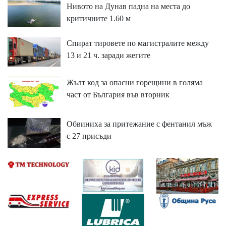
Нивото на Дунав падна на места до
критичните 1.60 м
Спират тировете по магистралите между
13 и 21 ч. заради жегите
Жълт код за опасни горещини в голяма
част от България във вторник
Обвиниха за притежание с фентанил мъж
с 27 присъди