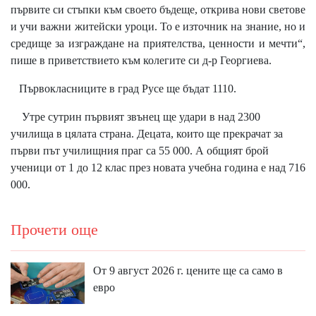
първите си стъпки към своето бъдеще, открива нови светове
и учи важни житейски уроци. То е източник на знание, но и
средище за изграждане на приятелства, ценности и мечти“,
пише в приветствието към колегите си д-р Георгиева.
Първокласниците в град Русе ще бъдат 1110.
Утре сутрин първият звънец ще удари в над 2300
училища в цялата страна. Децата, които ще прекрачат за
първи път училищния праг са 55 000. А общият брой
ученици от 1 до 12 клас през новата учебна година е над 716
000.
Прочети още
От 9 август 2026 г. цените ще са само в
евро