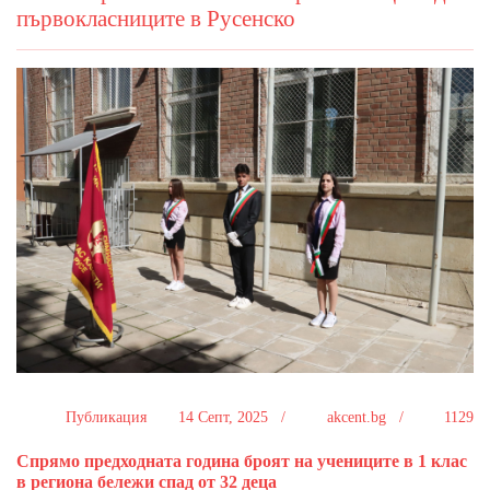
първокласниците в Русенско
Публикация
14 Септ, 2025 /
akcent.bg /
1129
Спрямо предходната година броят на учениците в 1 клас
в региона бележи спад от 32 деца