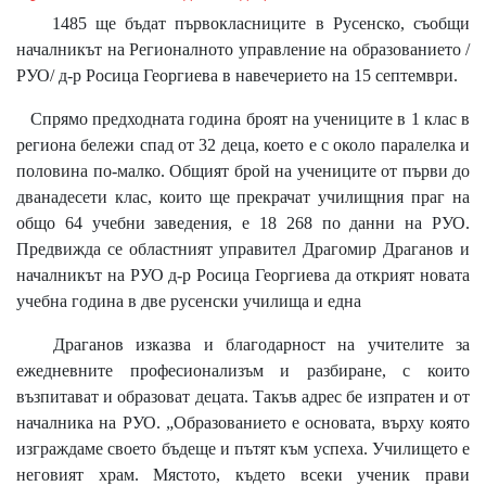
1485 ще бъдат първокласниците в Русенско, съобщи
началникът на Регионалното управление на образованието /
РУО/ д-р Росица Георгиева в навечерието на 15 септември.
Спрямо предходната година броят на учениците в 1 клас в
региона бележи спад от 32 деца, което е с около паралелка и
половина по-малко. Общият брой на учениците от първи до
дванадесети клас, които ще прекрачат училищния праг на
общо 64 учебни заведения, е 18 268 по данни на РУО.
Предвижда се областният управител Драгомир Драганов и
началникът на РУО д-р Росица Георгиева да открият новата
учебна година в две русенски училища и една
Драганов изказва и благодарност на учителите за
ежедневните професионализъм и разбиране, с които
възпитават и образоват децата. Такъв адрес бе изпратен и от
началника на РУО. „Образованието е основата, върху която
изграждаме своето бъдеще и пътят към успеха. Училището е
неговият храм. Мястото, където всеки ученик прави