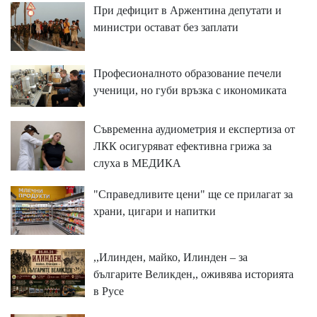
При дефицит в Аржентина депутати и
министри остават без заплати
Професионалното образование печели
ученици, но губи връзка с икономиката
Съвременна аудиометрия и експертиза от
ЛКК осигуряват ефективна грижа за
слуха в МЕДИКА
"Справедливите цени" ще се прилагат за
храни, цигари и напитки
,,Илинден, майко, Илинден – за
българите Великден,, оживява историята
в Русе