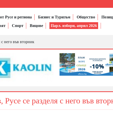
от Русе и региона
Бизнес и Туризъм
Общество
Позиц
вят
Спорт
Вицове
Парл. избори, април 2026
 с него във вторник
 Русе се разделя с него във втор