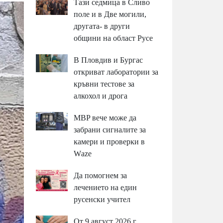
Тази седмица в Сливо
поле и в Две могили,
другата- в други
общини на област Русе
В Пловдив и Бургас
откриват лаборатории за
кръвни тестове за
алкохол и дрога
MBP вeчe мoжe дa
зaбpaни cигнaлитe зa
ĸaмepи и пpoвepĸи в
Wаzе
Да помогнем за
лечението на един
русенски учител
От 9 август 2026 г.