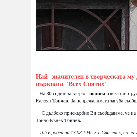
Най- значителен в творческата му 
църквата "Всех Святих"
На 80-годишна възраст
почина
известният ру
Калоян
Тончев
. За непрежалимата загуба съоб
"С дълбоко прискърбие Ви съобщаваме, че на 0
Тончо Кънев
Тончев.
Той е роден на 13.08.1945 г. с.Сваленик, но н