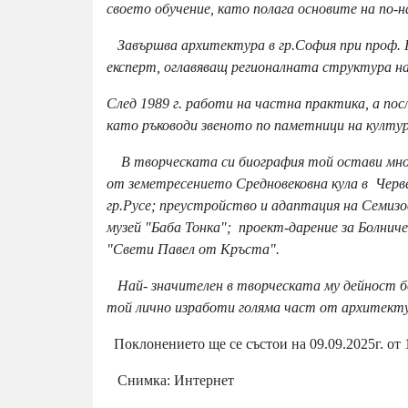
своето обучение, като полага основите на по-
Завършва архитектура в гр.София при проф. П
експерт, оглавяващ регионалната структура н
След 1989 г. работи на частна практика, а по
като ръководи звеното по паметници на култу
В творческата си биография той остави множ
от земетресението Средновековна кула в Черв
гр.Русе; преустройство и адаптация на Семиз
музей "Баба Тонка"; проект-дарение за Болнич
"Свети Павел от Кръста".
Най- значителен в творческата му дейност бе
той лично изработи голяма част от архитекту
Поклонението ще се състои на 09.09.2025г. от 
Снимка: Интернет