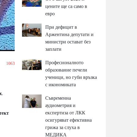
цените ще са само в
евро
При дефицит в
Аржентина депутати и
министри остават без
заплати
Професионалното
1063
образование печели
ученици, но губи връзка
с икономиката
х
.
Съвременна
аудиометрия и
експертиза от ЛКК
тект
осигуряват ефективна
грижа за слуха в
МЕДИКА