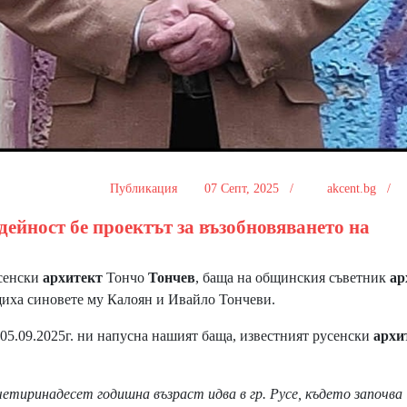
Публикация
07 Септ, 2025 /
akcent.bg /
дейност бе проектът за възобновяването на
сенски
архитект
Тончо
Тончев
, баща на общинския съветник
ар
щиха синовете му Калоян и Ивайло Тончеви.
5.09.2025г. ни напусна нашият баща, известният русенски
архи
а четиринадесет годишна възраст идва в гр. Русе, където започва