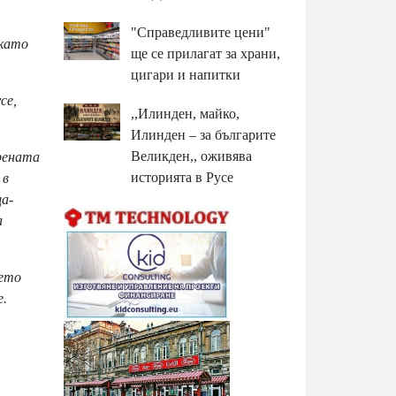
"Справедливите цени"
 като
ще се прилагат за храни,
цигари и напитки
се,
,,Илинден, майко,
Илинден – за българите
Великден,, оживява
рената
историята в Русе
 в
а-
а
дето
е.