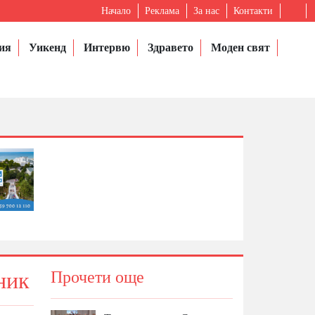
Начало
Реклама
За нас
Контакти
ия
Уикенд
Интервю
Здравето
Моден свят
ник
Прочети още