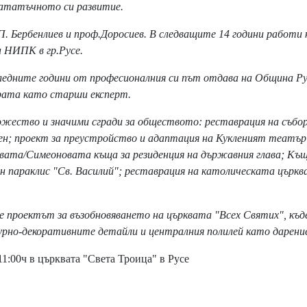
нататъчното си развитие.
. Бербенлиев и проф.Доросиев. В следващите 14 години работи
а НИПК в гр.Русе.
следните години от професионалния си път отдава на Община Ру
рата като старши експерт.
ество и значими сгради за обществото: реставрация на събо
ен; проект за преустройство и адаптация на Кукленият театър
овата/Симеоновата къща за резиденция на държавния глава; Къщ
ен параклис "Св. Василий"; реставрация на католическата църкв
 проектът за възобновяването на църквата "Всех Святих", къ
рно-декоративните детайли и централния полилей като дарени
11:00ч в църквата "Света Троица" в Русе