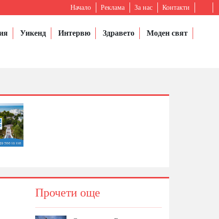
Начало
Реклама
За нас
Контакти
ия
Уикенд
Интервю
Здравето
Моден свят
Прочети още