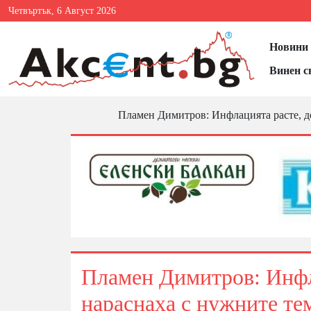
Четвъртък, 6 Август 2026
Новини 
Винен с
Пламен Димитров: Инфлацията расте, до
Пламен Димитров: Инфла
нараснаха с нужните те