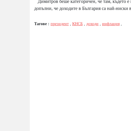
Димитров беше категоричен, че там, където е и
допълни, че доходите в България са най-ниски 
Тагове :
президент
,
КНСБ
,
доходи
,
инфлация
,