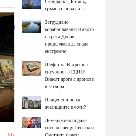
Скандалът ,,Боташ,,
гръмна с нова сила
Затруднено
корабоплаване: Нивото
на река Дунав
продължава да спада
екстремно
Шефът на Вътрешна
сигурност в ГДИН:
Внасят дрога с дронове
в затвора
Надценени ли са
жилищните имоти?
Демерджиев подаде
сигнал срещу Пеевски в
/
816
Сметната палата