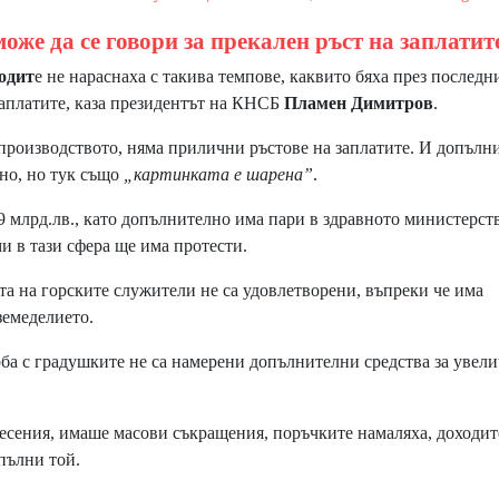
оже да се говори за прекален ръст на заплатит
одит
е не нараснаха с такива темпове, каквито бяха през последн
заплатите, каза президентът на КНСБ
Пламен Димитров
.
производството, няма прилични ръстове на заплатите. И допълни
ено, но тук също
„картинката е шарена”
.
млрд.лв., като допълнително има пари в здравното министерств
ми в тази сфера ще има протести.
 на горските служители не са удовлетворени, въпреки че има
земеделието.
а с градушките не са намерени допълнителни средства за увел
ения, имаше масови съкращения, поръчките намаляха, доходите
опълни той.