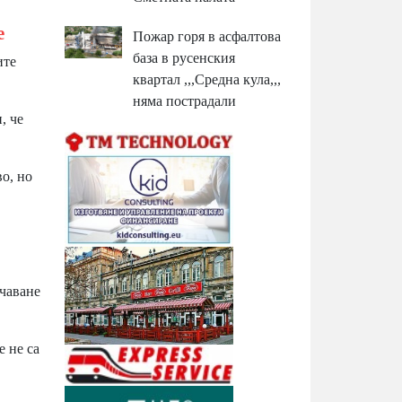
е
Пожар горя в асфалтова
база в русенския
ите
квартал ,,,Средна кула,,,
няма пострадали
, че
о, но
ичаване
 не са