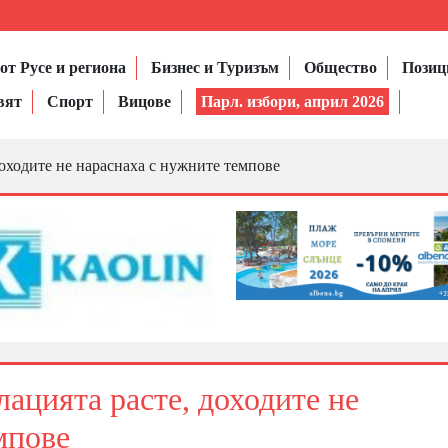
от Русе и региона
Бизнес и Туризъм
Общество
Позиц
вят
Спорт
Вицове
Парл. избори, април 2026
ходите не нараснаха с нужните темпове
цията расте, доходите не
мпове