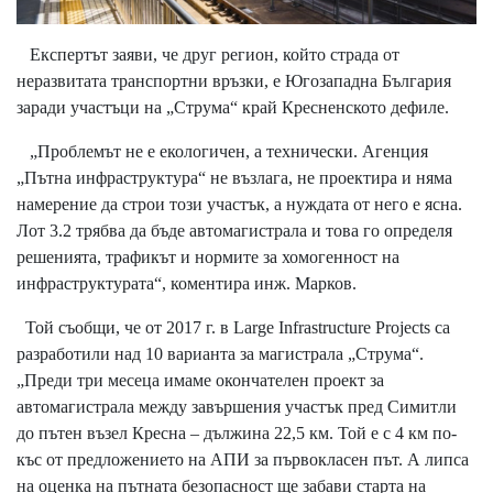
Експертът заяви, че друг регион, който страда от
неразвитата транспортни връзки, е Югозападна България
заради участъци на „Струма“ край Кресненското дефиле.
„Проблемът не е екологичен, а технически. Агенция
„Пътна инфраструктура“ не възлага, не проектира и няма
намерение да строи този участък, а нуждата от него е ясна.
Лот 3.2 трябва да бъде автомагистрала и това го определя
решенията, трафикът и нормите за хомогенност на
инфраструктурата“, коментира инж. Марков.
Той съобщи, че от 2017 г. в Large Infrastructure Projects са
разработили над 10 варианта за магистрала „Струма“.
„Преди три месеца имаме окончателен проект за
автомагистрала между завършения участък пред Симитли
до пътен възел Кресна – дължина 22,5 км. Той е с 4 км по-
къс от предложението на АПИ за първокласен път. А липса
на оценка на пътната безопасност ще забави старта на