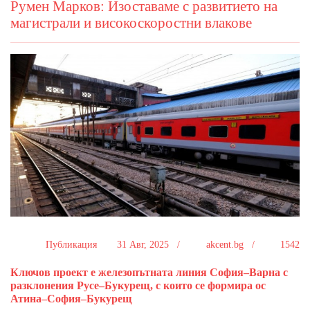
Румен Марков: Изоставаме с развитието на
магистрали и високоскоростни влакове
Публикация
31 Авг, 2025 /
akcent.bg /
1542
Ключов проект е железопътната линия София–Варна с
разклонения Русе–Букурещ, с които се формира ос
Атина–София–Букурещ