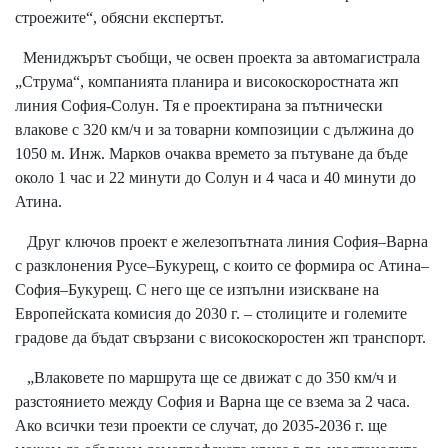
строежите“, обясни експертът.
Мениджърът съобщи, че освен проекта за автомагистрала
„Струма“, компанията планира и високоскоростната жп
линия София-Солун. Тя е проектирана за пътнически
влакове с 320 км/ч и за товарни композиции с дължина до
1050 м. Инж. Марков очаква времето за пътуване да бъде
около 1 час и 22 минути до Солун и 4 часа и 40 минути до
Атина.
Друг ключов проект е железопътната линия София–Варна
с разклонения Русе–Букурещ, с които се формира ос Атина–
София–Букурещ. С него ще се изпълни изискване на
Европейската комисия до 2030 г. – столиците и големите
градове да бъдат свързани с високоскоростен жп транспорт.
„Влаковете по маршрута ще се движат с до 350 км/ч и
разстоянието между София и Варна ще се взема за 2 часа.
Ако всички тези проекти се случат, до 2035-2036 г. ще