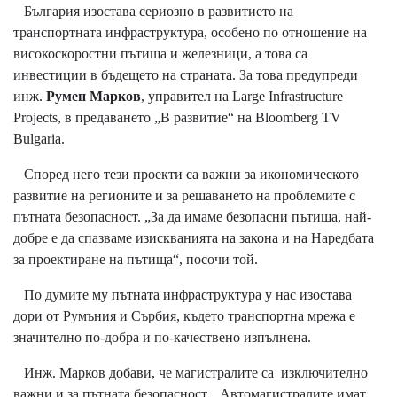
България изостава сериозно в развитието на
транспортната инфраструктура, особено по отношение на
високоскоростни пътища и железници, а това са
инвестиции в бъдещето на страната. За това предупреди
инж.
Румен Марков
, управител на Large Infrastructure
Projects, в предаването „В развитие“ на Bloomberg TV
Bulgaria.
Според него тези проекти са важни за икономическото
развитие на регионите и за решаването на проблемите с
пътната безопасност. „За да имаме безопасни пътища, най-
добре е да спазваме изискванията на закона и на Наредбата
за проектиране на пътища“, посочи той.
По думите му пътната инфраструктура у нас изостава
дори от Румъния и Сърбия, където транспортна мрежа е
значително по-добра и по-качествено изпълнена.
Инж. Марков добави, че магистралите са изключително
важни и за пътната безопасност. „Автомагистралите имат