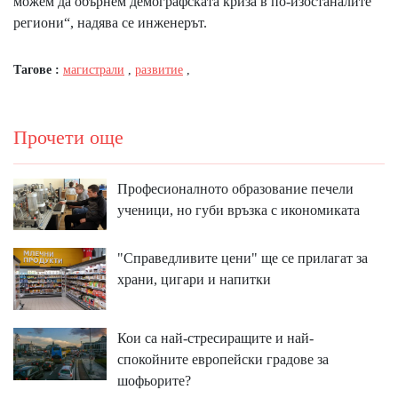
можем да обърнем демографската криза в по-изостаналите
региони“, надява се инженерът.
Тагове :
магистрали
,
развитие
,
Прочети още
Професионалното образование печели
ученици, но губи връзка с икономиката
"Справедливите цени" ще се прилагат за
храни, цигари и напитки
Кои са най-стресиращите и най-
спокойните европейски градове за
шофьорите?